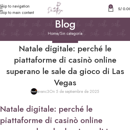
Skip to navigation
0
S/
0.0
Skip to main content
Blog
Home
Sin categoría
SIN CATEGORÍA
Natale digitale: perché le
piattaforme di casinò online
superano le sale da gioco di Las
Vegas
avanc3
On 5 de septiembre de 2025
Natale digitale: perché le
piattaforme di casinò online