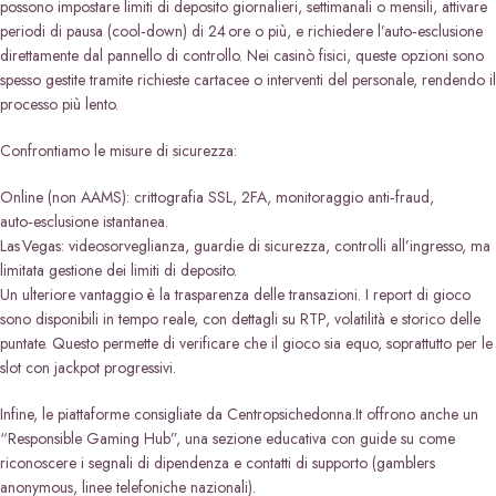
possono impostare limiti di deposito giornalieri, settimanali o mensili, attivare
periodi di pausa (cool‑down) di 24 ore o più, e richiedere l’auto‑esclusione
direttamente dal pannello di controllo. Nei casinò fisici, queste opzioni sono
spesso gestite tramite richieste cartacee o interventi del personale, rendendo il
processo più lento.
Confrontiamo le misure di sicurezza:
Online (non AAMS): crittografia SSL, 2FA, monitoraggio anti‑fraud,
auto‑esclusione istantanea.
Las Vegas: videosorveglianza, guardie di sicurezza, controlli all’ingresso, ma
limitata gestione dei limiti di deposito.
Un ulteriore vantaggio è la trasparenza delle transazioni. I report di gioco
sono disponibili in tempo reale, con dettagli su RTP, volatilità e storico delle
puntate. Questo permette di verificare che il gioco sia equo, soprattutto per le
slot con jackpot progressivi.
Infine, le piattaforme consigliate da Centropsichedonna.It offrono anche un
“Responsible Gaming Hub”, una sezione educativa con guide su come
riconoscere i segnali di dipendenza e contatti di supporto (gamblers
anonymous, linee telefoniche nazionali).