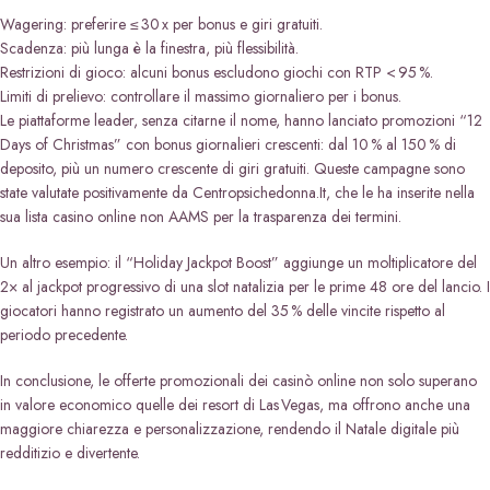
Wagering: preferire ≤ 30 x per bonus e giri gratuiti.
Scadenza: più lunga è la finestra, più flessibilità.
Restrizioni di gioco: alcuni bonus escludono giochi con RTP < 95 %.
Limiti di prelievo: controllare il massimo giornaliero per i bonus.
Le piattaforme leader, senza citarne il nome, hanno lanciato promozioni “12
Days of Christmas” con bonus giornalieri crescenti: dal 10 % al 150 % di
deposito, più un numero crescente di giri gratuiti. Queste campagne sono
state valutate positivamente da Centropsichedonna.It, che le ha inserite nella
sua lista casino online non AAMS per la trasparenza dei termini.
Un altro esempio: il “Holiday Jackpot Boost” aggiunge un moltiplicatore del
2× al jackpot progressivo di una slot natalizia per le prime 48 ore del lancio. I
giocatori hanno registrato un aumento del 35 % delle vincite rispetto al
periodo precedente.
In conclusione, le offerte promozionali dei casinò online non solo superano
in valore economico quelle dei resort di Las Vegas, ma offrono anche una
maggiore chiarezza e personalizzazione, rendendo il Natale digitale più
redditizio e divertente.