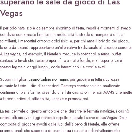
superano le sale da gioco di Las
Vegas
Il periodo natalizio è da sempre sinonimo di festa, regali e momenti di svago
condivisi con amici e familiari. In molte città le strade si riempiono di luci
scintillanti, i mercatini offrono dolci tipici e, per chi ama il brivido del gioco,
le sale da casinò rappresentano un’alternativa tradizionale al classico cenone.
A Las Vegas, ad esempio, il Natale si traduce in spettacoli a tema, buffet
sontuosi e tavoli che restano aperti fino a notte fonda, ma l’esperienza è
spesso legata a viaggi lunghi, code interminabili e costi elevati.
Scopri i migliori
casinò online non aams
per giocare in tutta sicurezza
durante le feste. Il sito di recensioni Centropsichedonna.It ha analizzato
centinaia di piattaforme, creando una lista casino online non AAMS che mette
a fuoco i criteri di affidabilità, licenze e promozioni.
La tesi centrale di questo articolo è che, durante le festività natalizie, i casinò
online offrono vantaggi concreti rispetto alle sale fisiche di Las Vegas. Dalla
comodità di giocare avvolti dalle luci dell’albero di Natale, alle offerte
promozionali che superano di gran lunga i pacchetti di intrattenimento