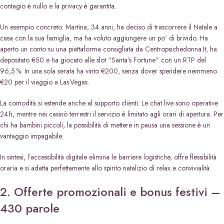
contagio è nullo e la privacy è garantita.
Un esempio concreto: Martina, 34 anni, ha deciso di trascorrere il Natale a
casa con la sua famiglia, ma ha voluto aggiungere un po’ di brivido. Ha
aperto un conto su una piattaforma consigliata da Centropsichedonna.It, ha
depositato €50 e ha giocato alle slot “Santa’s Fortune” con un RTP del
96,5 %. In una sola serata ha vinto €200, senza dover spendere nemmeno
€20 per il viaggio a Las Vegas.
La comodità si estende anche al supporto clienti. Le chat live sono operative
24 h, mentre nei casinò terrestri il servizio è limitato agli orari di apertura. Per
chi ha bambini piccoli, la possibilità di mettere in pausa una sessione è un
vantaggio impagabile.
In sintesi, l’accessibilità digitale elimina le barriere logistiche, offre flessibilità
oraria e si adatta perfettamente allo spirito natalizio di relax e convivialità.
2. Offerte promozionali e bonus festivi –
430 parole