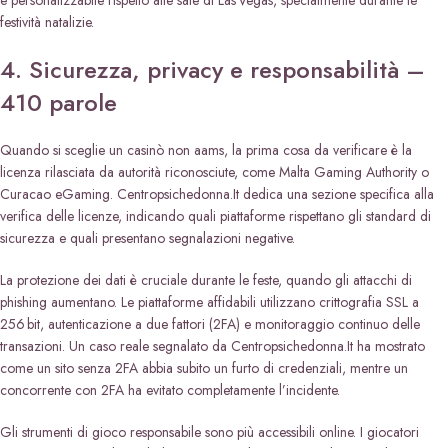
e personalizzabile rispetto alle sale di Las Vegas, specialmente durante le
festività natalizie.
4. Sicurezza, privacy e responsabilità –
410 parole
Quando si sceglie un casinò non aams, la prima cosa da verificare è la
licenza rilasciata da autorità riconosciute, come Malta Gaming Authority o
Curacao eGaming. Centropsichedonna.It dedica una sezione specifica alla
verifica delle licenze, indicando quali piattaforme rispettano gli standard di
sicurezza e quali presentano segnalazioni negative.
La protezione dei dati è cruciale durante le feste, quando gli attacchi di
phishing aumentano. Le piattaforme affidabili utilizzano crittografia SSL a
256 bit, autenticazione a due fattori (2FA) e monitoraggio continuo delle
transazioni. Un caso reale segnalato da Centropsichedonna.It ha mostrato
come un sito senza 2FA abbia subito un furto di credenziali, mentre un
concorrente con 2FA ha evitato completamente l’incidente.
Gli strumenti di gioco responsabile sono più accessibili online. I giocatori