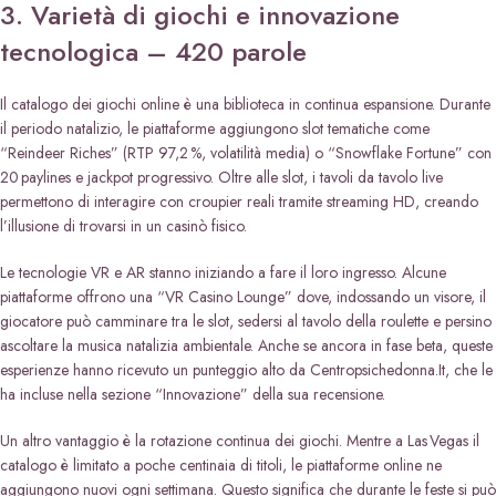
3. Varietà di giochi e innovazione
tecnologica – 420 parole
Il catalogo dei giochi online è una biblioteca in continua espansione. Durante
il periodo natalizio, le piattaforme aggiungono slot tematiche come
“Reindeer Riches” (RTP 97,2 %, volatilità media) o “Snowflake Fortune” con
20 paylines e jackpot progressivo. Oltre alle slot, i tavoli da tavolo live
permettono di interagire con croupier reali tramite streaming HD, creando
l’illusione di trovarsi in un casinò fisico.
Le tecnologie VR e AR stanno iniziando a fare il loro ingresso. Alcune
piattaforme offrono una “VR Casino Lounge” dove, indossando un visore, il
giocatore può camminare tra le slot, sedersi al tavolo della roulette e persino
ascoltare la musica natalizia ambientale. Anche se ancora in fase beta, queste
esperienze hanno ricevuto un punteggio alto da Centropsichedonna.It, che le
ha incluse nella sezione “Innovazione” della sua recensione.
Un altro vantaggio è la rotazione continua dei giochi. Mentre a Las Vegas il
catalogo è limitato a poche centinaia di titoli, le piattaforme online ne
aggiungono nuovi ogni settimana. Questo significa che durante le feste si può