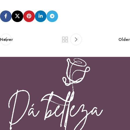
Newer
Older