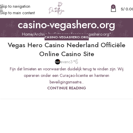
Skip to navigation
0
S/
0.0
Skip to main content
casino-vegashero.org
Home
Archive by Category "casino-vegashero.org"
CASINO-VEGASHERO.ORG
Vegas Hero Casino Nederland Officiële
Online Casino Site
avanc3
Fijn dat limieten en voorwaarden duidelijk terug te vinden zijn. Wij
opereren onder een Curaçao-licentie en hanteren
beveiligingsmaatre...
CONTINUE READING