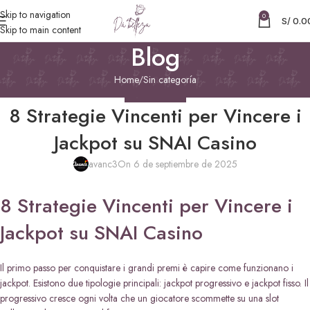
Skip to navigation
0
S/
0.0
Skip to main content
Blog
Home
Sin categoría
SIN CATEGORÍA
8 Strategie Vincenti per Vincere i
Jackpot su SNAI Casino
avanc3
On 6 de septiembre de 2025
8 Strategie Vincenti per Vincere i
Jackpot su SNAI Casino
Il primo passo per conquistare i grandi premi è capire come funzionano i
jackpot. Esistono due tipologie principali: jackpot progressivo e jackpot fisso. Il
progressivo cresce ogni volta che un giocatore scommette su una slot