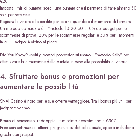
€20.
Imposta limiti di puntata: scegli una puntata che ti permetta di fare almeno 30
spin per sessione.
Registra le vincite e le perdite per capire quando è il momento di fermarsi.
Un metodo collaudato è il “metodo 10‑20‑30”: 10% del budget per le
scommesse di prova, 20% per le scommesse regolari e 30% per i momenti
in cui il jackpot è vicino al picco.
Did You Know? Molti giocatori professionisti usano il “metodo Kelly” per
ottimizzare la dimensione della puntata in base alla probabilità di vittoria.
4. Sfruttare bonus e promozioni per
aumentare le possibilità
SNAI Casino è noto per le sue offerte vantaggiose. Tra i bonus più utili per i
jackpot troviamo:
Bonus di benvenuto: raddoppia il tuo primo deposito fino a €500.
Free spin settimanali: ottieni giri gratuiti su slot selezionate, spesso includono
giochi con jackpot.