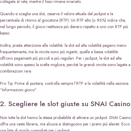
collegata al rete, mentre il fisso rimane invariato.
Quando si sceglie una slot, osserva il valore attuale del jackpot e la
percentuale di ritorno al giocatore (RTP). Un RTP alto (≥ 96%) indica che,
nel lungo periodo, il gioco restituisce più denaro rispetto a uno con RTP più
basso.
Inoltre, presta attenzione alle volatilità: le slot ad alta volatilità pagano meno
frequentemente, ma le vincite sono più ingenti; quelle a bassa volatilità
offrono pagamenti più piccoli e più regolari. Per i jackpot, le slot ad alta
volatilità sono spesso la scelta migliore, perché le grandi vincite sono legate a
combinazioni rare.
Pro Tip: Prima di puntare, controlla sempre l’RTP e la volatilità nella sezione
“Informazioni gioco”.
2. Scegliere le slot giuste su SNAI Casino
Non tutte le slot hanno la stessa probabilità di attivare un jackpot. SNAI Casino
offre una vasta libreria, ma alcune si distinguono per i premi più elevati. Ecco
una lista di giochi consigliati per i jackpot: