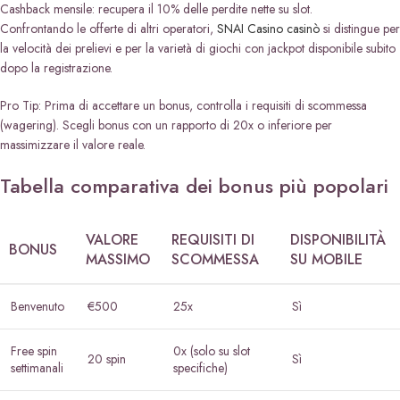
Cashback mensile: recupera il 10% delle perdite nette su slot.
Confrontando le offerte di altri operatori,
SNAI Casino casinò
si distingue per
la velocità dei prelievi e per la varietà di giochi con jackpot disponibile subito
dopo la registrazione.
Pro Tip: Prima di accettare un bonus, controlla i requisiti di scommessa
(wagering). Scegli bonus con un rapporto di 20x o inferiore per
massimizzare il valore reale.
Tabella comparativa dei bonus più popolari
VALORE
REQUISITI DI
DISPONIBILITÀ
BONUS
MASSIMO
SCOMMESSA
SU MOBILE
Benvenuto
€500
25x
Sì
Free spin
0x (solo su slot
20 spin
Sì
settimanali
specifiche)