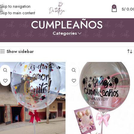
Skip to navigation
0
S/
0.0
Skip to main content
CUMPLEAÑOS
Categories
Inicio
OCASIONES
CUMPLEAÑOS
Mostrando los 4 resultados
Show sidebar