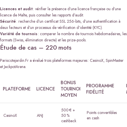
Licences et audit
: vérifier la présence d’une licence française ou d’une
licence de Malte, puis consulter les rapports d’audit.
Sécurité
: recherche d’un certificat SSL 256‑bits, d’une authentification à
deux facteurs et d’un processus de vérification d’identité (KYC).
Variété de tournois
: comparer le nombre de tournois hebdomadaires, les
formats (Swiss, élimination directe) et les prize‑pools.
Étude de cas – 220 mots
Pariscotejardin.Fr a évalué trois plateformes majeures : CasinoX, SpinMaster
et JackpotArena.
BONUS
PROGRAMME
PLATEFORME
LICENCE
TOURNOI
FIDÉLITÉ
MOYEN
500 € +
Points convertibles
CasinoX
ANJ
50 %
en cash
cashback