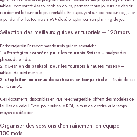
tableau comparatif des tournois en cours, permettant aux joueurs de choisir
rapidement le tournoi le plus rentable. En s’appuyant sur ces ressources, Julien
a pu identifier les tournois à
RTP
élevé et optimiser son planning de jeu.
Sélection des meilleurs guides et tutoriels – 120 mots
Pariscotejardin.Fr recommande trois guides essentiels :
1.
« Stratégies avancées pour les tournois Swiss »
– analyse des
phases de blindes.
2.
« Gestion du bankroll pour les tournois à hautes mises »
–
tableau de suivi mensuel.
3.
« Exploiter les bonus de cashback en temps réel »
– étude de cas
sur CasinoX.
Ces documents, disponibles en PDF téléchargeable, offrent des modèles de
feuilles de calcul Excel pour suivre le ROI, le taux de victoire et le temps
moyen de décision.
Organiser des sessions d’entraînement en équipe –
100 mots