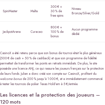
300 € +
Niveau
SpinMaster
Malta
30 % de
Bronze/Silver/Gold
free spins
800 € +
Aucun programme
JackpotArena
Curacao
100 % de
dédié
bonus
CasinoX a été retenu parce que son bonus de tournoi était le plus généreux
(500 € de cash + 50 % de cashback) et que son programme de fidélité
permettait de transformer les points en retraits immédiats. De plus, le site
possède une licence ANJ, ce qui rassure les joueurs français sur la protection
de leurs fonds. Julien a donc créé son compte sur CasinoX, profitant du
welcome bonus
de 200 % jusqu’à 1 000 €, et a immédiatement commencé
à tester les tournois de poker Texas Hold’em à 5 €/entrée.
Les licences et la protection des joueurs –
120 mots