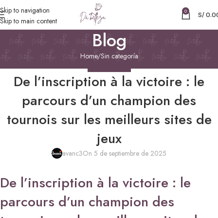
Skip to navigation
0
S/
0.0
Skip to main content
Blog
Home
Sin categoría
SIN CATEGORÍA
De l’inscription à la victoire : le
parcours d’un champion des
tournois sur les meilleurs sites de
jeux
avanc3
On 5 de septiembre de 2025
De l’inscription à la victoire : le
parcours d’un champion des