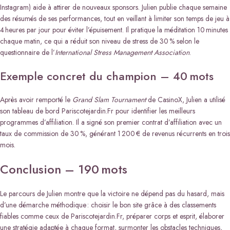
Instagram) aide à attirer de nouveaux sponsors. Julien publie chaque semaine
des résumés de ses performances, tout en veillant à limiter son temps de jeu à
4 heures par jour pour éviter l’épuisement. Il pratique la méditation 10 minutes
chaque matin, ce qui a réduit son niveau de stress de 30 % selon le
questionnaire de l’
International Stress Management Association
.
Exemple concret du champion – 40 mots
Après avoir remporté le
Grand Slam Tournament
de CasinoX, Julien a utilisé
son tableau de bord Pariscotejardin.Fr pour identifier les meilleurs
programmes d’affiliation. Il a signé son premier contrat d’affiliation avec un
taux de commission de 30 %, générant 1 200 € de revenus récurrents en trois
mois.
Conclusion – 190 mots
Le parcours de Julien montre que la victoire ne dépend pas du hasard, mais
d’une démarche méthodique : choisir le bon site grâce à des classements
fiables comme ceux de Pariscotejardin.Fr, préparer corps et esprit, élaborer
une stratégie adaptée à chaque format, surmonter les obstacles techniques,