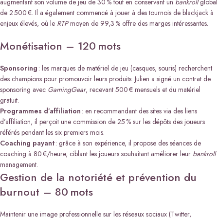
augmentant son volume de jeu de 30 % tout en conservant un
bankroll
global
de 2 500 €. Il a également commencé à jouer à des tournois de blackjack à
enjeux élevés, où le
RTP
moyen de 99,3 % offre des marges intéressantes.
Monétisation – 120 mots
Sponsoring
: les marques de matériel de jeu (casques, souris) recherchent
des champions pour promouvoir leurs produits. Julien a signé un contrat de
sponsoring avec
GamingGear
, recevant 500 € mensuels et du matériel
gratuit.
Programmes d’affiliation
: en recommandant des sites via des liens
d’affiliation, il perçoit une commission de 25 % sur les dépôts des joueurs
référés pendant les six premiers mois.
Coaching payant
: grâce à son expérience, il propose des séances de
coaching à 80 €/heure, ciblant les joueurs souhaitant améliorer leur
bankroll
management.
Gestion de la notoriété et prévention du
burnout – 80 mots
Maintenir une image professionnelle sur les réseaux sociaux (Twitter,