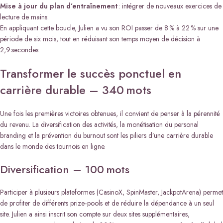
Mise à jour du plan d’entraînement
: intégrer de nouveaux exercices de
lecture de mains.
En appliquant cette boucle, Julien a vu son ROI passer de 8 % à 22 % sur une
période de six mois, tout en réduisant son temps moyen de décision à
2,9 secondes.
Transformer le succès ponctuel en
carrière durable – 340 mots
Une fois les premières victoires obtenues, il convient de penser à la pérennité
du revenu. La diversification des activités, la monétisation du personal
branding et la prévention du burnout sont les piliers d’une carrière durable
dans le monde des tournois en ligne.
Diversification – 100 mots
Participer à plusieurs plateformes (CasinoX, SpinMaster, JackpotArena) permet
de profiter de différents prize‑pools et de réduire la dépendance à un seul
site. Julien a ainsi inscrit son compte sur deux sites supplémentaires,