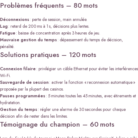
Problèmes fréquents – 80 mots
Déconnexions
: perte de session, main annulée.
Lag
: retard de 200 ms à 1 s, décisions plus lentes.
Fatigue
: baisse de concentration après 3 heures de jeu.
Mauvaise gestion du temps
: dépassement du temps de décision,
pénalité.
Solutions pratiques – 120 mots
Connexion filaire
: privilégier un câble Ethernet pour éviter les interférences
Wi‑Fi.
Sauvegarde de session
: activer la fonction « reconnexion automatique »
proposée par la plupart des casinos.
Pauses programmées
: 5 minutes toutes les 45 minutes, avec étirements et
hydratation.
Gestion du temps
: régler une alarme de 30 secondes pour chaque
décision afin de rester dans les limites.
Témoignage du champion – 60 mots