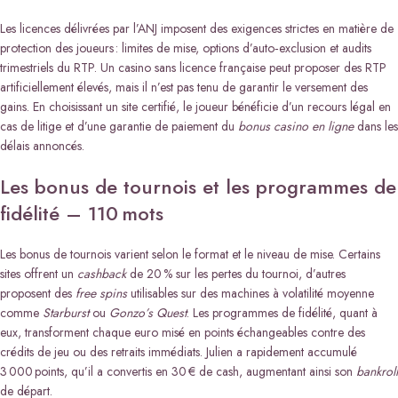
Les licences délivrées par l’ANJ imposent des exigences strictes en matière de
protection des joueurs : limites de mise, options d’auto‑exclusion et audits
trimestriels du RTP. Un casino sans licence française peut proposer des RTP
artificiellement élevés, mais il n’est pas tenu de garantir le versement des
gains. En choisissant un site certifié, le joueur bénéficie d’un recours légal en
cas de litige et d’une garantie de paiement du
bonus casino en ligne
dans les
délais annoncés.
Les bonus de tournois et les programmes de
fidélité – 110 mots
Les bonus de tournois varient selon le format et le niveau de mise. Certains
sites offrent un
cashback
de 20 % sur les pertes du tournoi, d’autres
proposent des
free spins
utilisables sur des machines à volatilité moyenne
comme
Starburst
ou
Gonzo’s Quest
. Les programmes de fidélité, quant à
eux, transforment chaque euro misé en points échangeables contre des
crédits de jeu ou des retraits immédiats. Julien a rapidement accumulé
3 000 points, qu’il a convertis en 30 € de cash, augmentant ainsi son
bankroll
de départ.