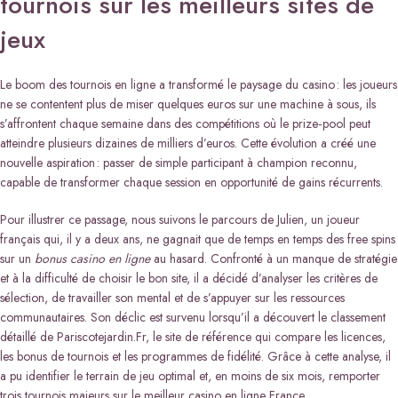
tournois sur les meilleurs sites de
jeux
Le boom des tournois en ligne a transformé le paysage du casino : les joueurs
ne se contentent plus de miser quelques euros sur une machine à sous, ils
s’affrontent chaque semaine dans des compétitions où le prize‑pool peut
atteindre plusieurs dizaines de milliers d’euros. Cette évolution a créé une
nouvelle aspiration : passer de simple participant à champion reconnu,
capable de transformer chaque session en opportunité de gains récurrents.
Pour illustrer ce passage, nous suivons le parcours de Julien, un joueur
français qui, il y a deux ans, ne gagnait que de temps en temps des free spins
sur un
bonus casino en ligne
au hasard. Confronté à un manque de stratégie
et à la difficulté de choisir le bon site, il a décidé d’analyser les critères de
sélection, de travailler son mental et de s’appuyer sur les ressources
communautaires. Son déclic est survenu lorsqu’il a découvert le classement
détaillé de Pariscotejardin.Fr, le site de référence qui compare les licences,
les bonus de tournois et les programmes de fidélité. Grâce à cette analyse, il
a pu identifier le terrain de jeu optimal et, en moins de six mois, remporter
trois tournois majeurs sur le meilleur casino en ligne France.