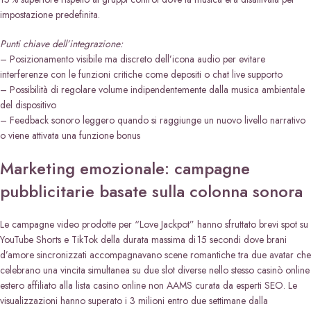
impostazione predefinita.​
Punti chiave dell’integrazione:
– Posizionamento visibile ma discreto dell’icona audio per evitare
interferenze con le funzioni critiche come depositi o chat live supporto
– Possibilità di regolare volume indipendentemente dalla musica ambientale
del dispositivo
– Feedback sonoro leggero quando si raggiunge un nuovo livello narrativo
o viene attivata una funzione bonus
Marketing emozionale: campagne
pubblicitarie basate sulla colonna sonora
Le campagne video prodotte per “Love Jackpot” hanno sfruttato brevi spot su
YouTube Shorts e TikTok della durata massima di 15 secondi dove brani
d’amore sincronizzati accompagnavano scene romantiche tra due avatar che
celebrano una vincita simultanea su due slot diverse nello stesso casinò online
estero affiliato alla lista casino online non AAMS curata da esperti SEO​. Le
visualizzazioni hanno superato i 3 milioni entro due settimane dalla