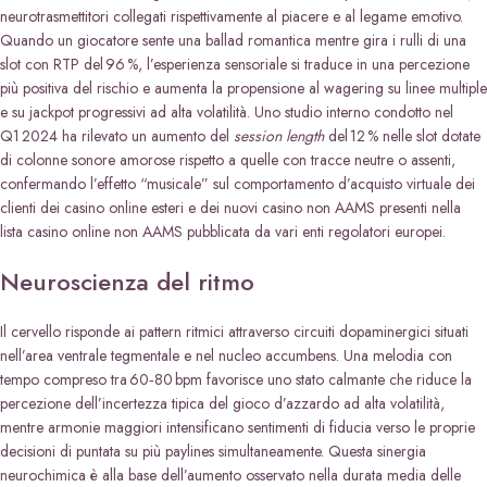
neurotrasmettitori collegati rispettivamente al piacere e al legame emotivo.
Quando un giocatore sente una ballad romantica mentre gira i rulli di una
slot con RTP del 96 %, l’esperienza sensoriale si traduce in una percezione
più positiva del rischio e aumenta la propensione al wagering su linee multiple
e su jackpot progressivi ad alta volatilità. Uno studio interno condotto nel
Q1 2024 ha rilevato un aumento del
session length
del 12 % nelle slot dotate
di colonne sonore amorose rispetto a quelle con tracce neutre o assenti,
confermando l’effetto “musicale” sul comportamento d’acquisto virtuale dei
clienti dei casino online esteri e dei nuovi casino non AAMS presenti nella
lista casino online non AAMS pubblicata da vari enti regolatori europei.
Neuroscienza del ritmo
Il cervello risponde ai pattern ritmici attraverso circuiti dopaminergici situati
nell’area ventrale tegmentale e nel nucleo accumbens. Una melodia con
tempo compreso tra 60‑80 bpm favorisce uno stato calmante che riduce la
percezione dell’incertezza tipica del gioco d’azzardo ad alta volatilità,
mentre armonie maggiori intensificano sentimenti di fiducia verso le proprie
decisioni di puntata su più paylines simultaneamente. Questa sinergia
neurochimica è alla base dell’aumento osservato nella durata media delle