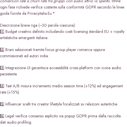
conversion rate e churn rate fra gruppi con audio attivo vs spento.
Infine
ogni fase richiede verifica costante sulla conformità GDPR secondo le linee
guida fornite da Privacyitalia.Eu.*
Descrizione breve riga (~30 parole ciascuna):
1️⃣ Budget creativo definito includendo costi licensing standard EU + royalty
artististiche emergenti italiane.
2️⃣ Brani selezionati tramite focus group player romance oppure
commissionati ad autori indie.
3️⃣ Integrazione UI garantisce accessibilità cross‑platform con icona audio
persistente.
4️⃣ Test A/B misura incremento medio session time (+12%) ed engagement
rate (+15%).
5️⃣ Influencer scelti tra creator lifestyle focalizzati su relazioni autentiche.
6️⃣ Legal verifica consenso esplicito via popup GDPR prima della raccolta
dati audio profiling.