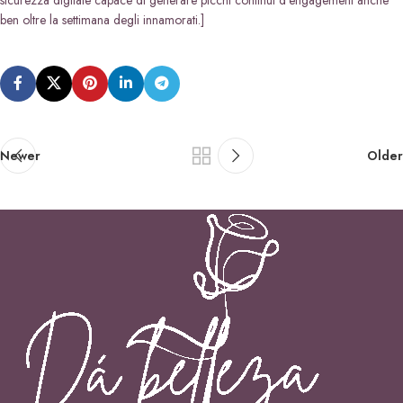
sicurezza digitale capace di generare picchi continui d’engagement anche
ben oltre la settimana degli innamorati.]
Newer
Older