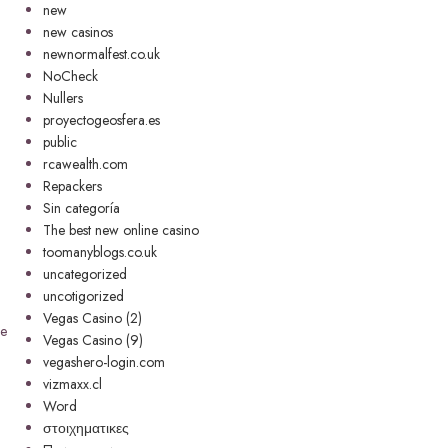
new
new casinos
newnormalfest.co.uk
NoCheck
Nullers
proyectogeosfera.es
public
rcawealth.com
Repackers
Sin categoría
The best new online casino
toomanyblogs.co.uk
uncategorized
uncotigorized
Vegas Casino (2)
re
Vegas Casino (9)
vegashero-login.com
vizmaxx.cl
Word
στοιχηματικες