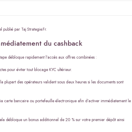
 publié par Taj Strategie.Fr.
immédiatement du cashback
étape débloque rapidement l’accès aux offres combinées :
tes pour éviter tout blocage KYC ultérieur.
) ; la plupart des opérateurs valident sous deux heures si les documents sont
ia carte bancaire ou portefeuille électronique afin d’activer immédiatement le
la débloque un bonus additionnel de 20 % sur votre premier dépôt ainsi