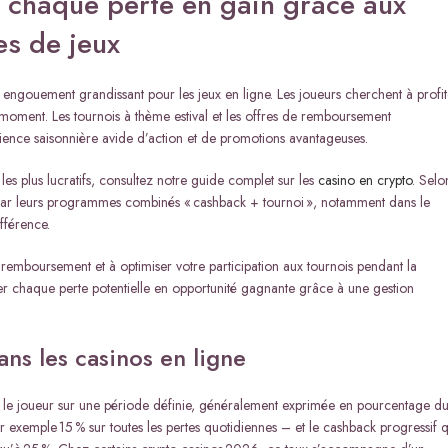
 chaque perte en gain grâce aux
es de jeux
n engouement grandissant pour les jeux en ligne. Les joueurs cherchent à profit
u moment. Les tournois à thème estival et les offres de remboursement
udience saisonnière avide d’action et de promotions avantageuses.
les plus lucratifs, consultez notre guide complet sur les
casino en crypto
. Selo
uent par leurs programmes combinés « cashback + tournoi », notamment dans le
fférence.
 remboursement et à optimiser votre participation aux tournois pendant la
er chaque perte potentielle en opportunité gagnante grâce à une gestion
s les casinos en ligne
ar le joueur sur une période définie, généralement exprimée en pourcentage d
xemple 15 % sur toutes les pertes quotidiennes – et le cashback progressif q