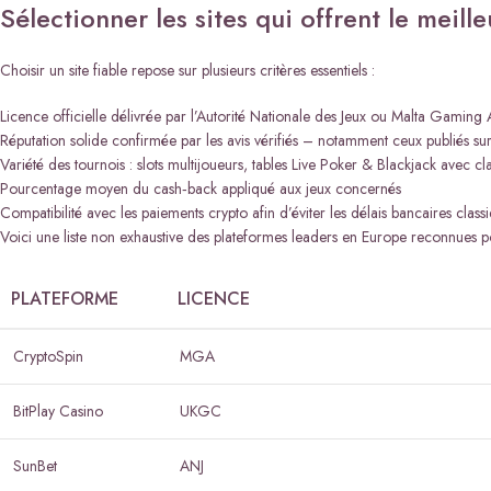
Sélectionner les sites qui offrent le mei
Choisir un site fiable repose sur plusieurs critères essentiels :
Licence officielle délivrée par l’Autorité Nationale des Jeux ou Malta Gaming 
Réputation solide confirmée par les avis vérifiés – notamment ceux publiés sur 
Variété des tournois : slots multijoueurs, tables Live Poker & Blackjack avec
Pourcentage moyen du cash‑back appliqué aux jeux concernés
Compatibilité avec les paiements crypto afin d’éviter les délais bancaires class
Voici une liste non exhaustive des plateformes leaders en Europe reconnues 
PLATEFORME
LICENCE
CryptoSpin
MGA
BitPlay Casino
UKGC
SunBet
ANJ