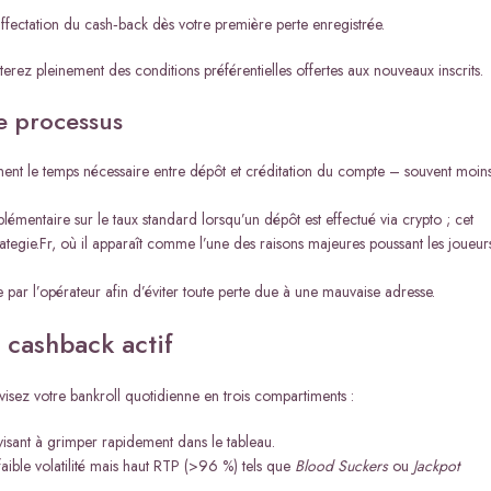
fectation du cash‑back dès votre première perte enregistrée.
erez pleinement des conditions préférentielles offertes aux nouveaux inscrits.
e processus
ment le temps nécessaire entre dépôt et créditation du compte – souvent moin
émentaire sur le taux standard lorsqu’un dépôt est effectué via crypto ; cet
rategie.Fr, où il apparaît comme l’une des raisons majeures poussant les joueur
sée par l’opérateur afin d’éviter toute perte due à une mauvaise adresse.
 cashback actif
sez votre bankroll quotidienne en trois compartiments :
isant à grimper rapidement dans le tableau.
ible volatilité mais haut RTP (>96 %) tels que
Blood Suckers
ou
Jackpot