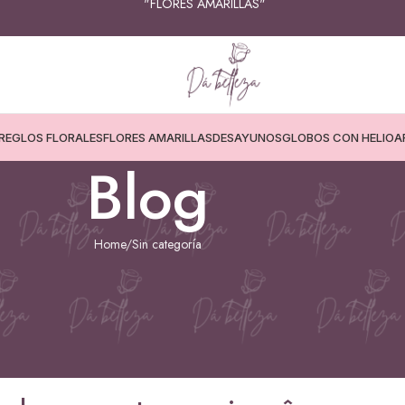
💳📦 “COMPRA FÁCIL, SEGURA Y DESDE CASA"
REGLOS FLORALES
FLORES AMARILLAS
DESAYUNOS
GLOBOS CON HELIO
A
Blog
Home
Sin categoría
ATEGORÍA
er chaque perte en gain grâce aux
 meilleurs sites de jeux
 21 de febrero de 2026