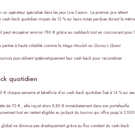
 opérateur spécialisé dans les jeux Live Casino . Le premier prix atteint
n cash‑back quotidien moyen de 13 % sur leurs mises perdues durant la mêm
 il peut récupérer environ 780 € grâce au cashback tout en concourant pour 
 parties à haute volatilité comme le
Mega Moolah
ou
Gonzo’s Quest
.
ournois puis utilisent systématiquement leur cash‑back pour reconstituer
ck quotidien
30 € chaque semaine et bénéficie d’un cash‑back quotidien fixé à 14 % sur ses
tte de 70 € ; elle reçoit alors 9,80 € immédiatement dans son portefeuille.
sement tout en restant éligible au jackpot du tournoi qui offre jusqu’à 2 000
de global ne diminue pas drastiquement grâce au flux constant du cash‑back.