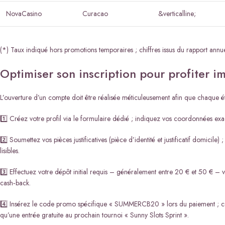
NovaCasino
Curacao &verticalline;
(*) Taux indiqué hors promotions temporaires ; chiffres issus du rapport annuel
Optimiser son inscription pour profiter 
L’ouverture d’un compte doit être réalisée méticuleusement afin que chaque 
1️⃣ Créez votre profil via le formulaire dédié ; indiquez vos coordonnées exac
2️⃣ Soumettez vos pièces justificatives (pièce d’identité et justificatif domicile
lisibles.
3️⃣ Effectuez votre dépôt initial requis – généralement entre 20 € et 50 € – v
cash‑back.
4️⃣ Insérez le code promo spécifique « SUMMERCB20 » lors du paiement ; ce
qu’une entrée gratuite au prochain tournoi « Sunny Slots Sprint ».