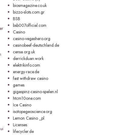
biosmagazine.co.uk
bizzo-slots.com.gr
BSB
bsb007official.com
er
Casino
casino-vegashero.org
casinobeef-deutschland.de
censa.org.uk
n
derrickduan.work
elektrikinfo.com
energy-race.de
fast withdraw casino
games
gigaspinz-casino-spelen.nl
htcm10one.com
Ice Casino
isotopegeoscience.org
Lemon Casino _pl
u
Licenses
ui
lifecycler.de