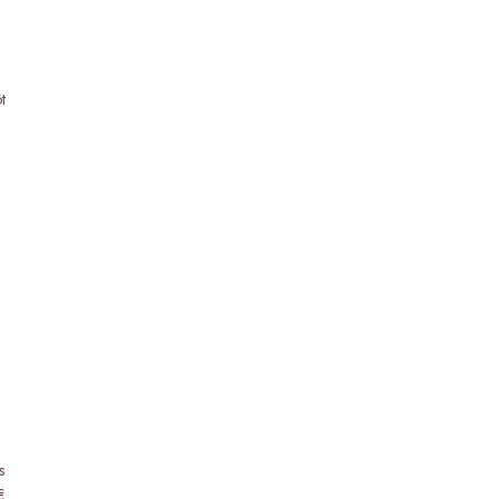
t
s
€