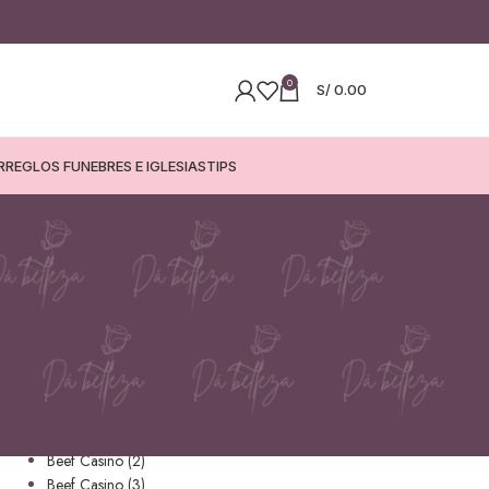
0
S/
0.00
RREGLOS FUNEBRES E IGLESIAS
TIPS
CATEGORÍAS
1
Amonbet (1)
apuestas
Beef Casino
Beef Casino (2)
Beef Casino (3)