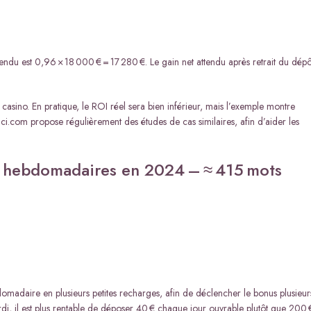
du est 0,96 × 18 000 € = 17 280 €. Le gain net attendu après retrait du dépô
casino. En pratique, le ROI réel sera bien inférieur, mais l’exemple montre
ci.com propose régulièrement des études de cas similaires, afin d’aider les
s hebdomadaires en 2024 – ≈ 415 mots
domadaire en plusieurs petites recharges, afin de déclencher le bonus plusieur
, il est plus rentable de déposer 40 € chaque jour ouvrable plutôt que 200 