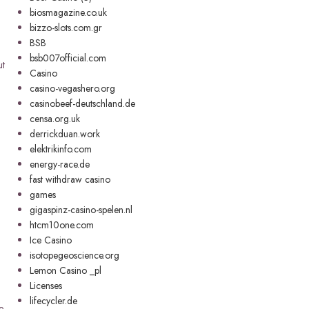
biosmagazine.co.uk
bizzo-slots.com.gr
BSB
bsb007official.com
ut
Casino
casino-vegashero.org
casinobeef-deutschland.de
censa.org.uk
derrickduan.work
elektrikinfo.com
energy-race.de
fast withdraw casino
games
gigaspinz-casino-spelen.nl
htcm10one.com
Ice Casino
isotopegeoscience.org
Lemon Casino _pl
Licenses
lifecycler.de
e