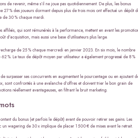
ons de revenir, même s’il ne joue pas quotidiennement. De plus, les bonus
 27 % des joueurs dormant depuis plus de trois mois ont effectué un dépôt d
ge de 30 % chaque mardi.
 affiliés, qui sont rémunérés à la performance, mettent en avant les promotio
ût d’acquisition, mais aussi une base d’utilisateurs plus large.
echarge de 25 % chaque mercredi en janvier 2023. En six mois, le nombre
de 62 %. Le taux de dépôt moyen par utilisateur a également progressé de 8 %
 de surpasser ses concurrents en augmentant le pourcentage ou en ajoutant d
x, sont confrontés à une avalanche d’offres et doivent trier le bon grain de
motions réellement avantageuses, en filtrant le bruit marketing.
 mots
tant du bonus (et parfois le dépôt) avant de pouvoir retirer ses gains. Les
c un wagering de 30 x implique de placer 1 500 € de mises avant le retrait.