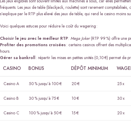
Les jeux éligibles sont souvent limités aux machines à sous, car elles permette
fréquents. Les jeux de table (blackjack, roulette) sont rarement comptabilisés, o
s’explique par le RTP plus élevé des jeux de table, qui rend le casino moins su
Voici quelques astuces pour réduire le coût du wagering :
Choisir le jeu avec le meilleur RTP
:
Mega Joker
(RTP 99 %) offre une p
Profiter des promotions croisées
: certains casinos offrent des multipl
hours.
Gérer sa bankroll
: répartir les mises en petites unités (0,10 €) permet de p
CASINO
BONUS
DÉPÔT MINIMUM
WAGE
Casino A
50 % jusqu’à 100 €
20 €
25 x
Casino B
30 % jusqu’à 75 €
10 €
30 x
Casino C
100 % jusqu’à 50 €
15 €
20 x