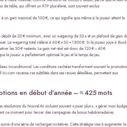
 de table, qui offrent un RTP plus élevé, sont souvent exclus.
té à un gain maximal de 100 €, ce qui signifie que même si le joueur atteint le
e dépôt de 20 € minimum, avec un wagering de 30 x et un plafond de gain d
uer. Le wagering total s’élève à 60 € × 30 = 1 800 €. Si le joueur joue à
Book
etirer les 30 € restants. Le gain net réel est donc de 120 € – 40 €
e le joueur a parfaitement optimisé le jeu et le temps de jeu.
adeau inconditionnel. Les conditions cachées transforment souvent la promotio
‑Ici.com recense ces subtilités dans ses revues détaillées, permettant aux
otions en début d’année – ≈ 425 mots
 Les résolutions du Nouvel An incluent souvent « jouer plus », « gérer mon budge
loitent ce moment pour lancer des campagnes de bonus hebdomadaires.
ivie d’une série de recharges incitatives. Cette stratégie vise à augmenter la