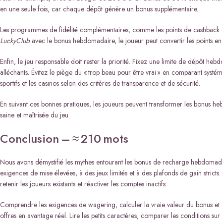
en une seule fois, car chaque dépôt génère un bonus supplémentaire.
Les programmes de fidélité complémentaires, comme les points de cashback ou 
LuckyClub
avec le bonus hebdomadaire, le joueur peut convertir les points en 
Enfin, le jeu responsable doit rester la priorité. Fixez une limite de dépôt 
alléchants. Évitez le piège du « trop beau pour être vrai » en comparant systéma
sportifs et les casinos selon des critères de transparence et de sécurité.
En suivant ces bonnes pratiques, les joueurs peuvent transformer les bonus he
saine et maîtrisée du jeu.
Conclusion – ≈ 210 mots
Nous avons démystifié les mythes entourant les bonus de recharge hebdomadai
exigences de mise élevées, à des jeux limités et à des plafonds de gain stricts.
retenir les joueurs existants et réactiver les comptes inactifs.
Comprendre les exigences de wagering, calculer la vraie valeur du bonus et ap
offres en avantage réel. Lire les petits caractères, comparer les conditions su