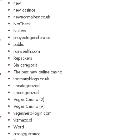
new
new casinos
newnormalfest.co.uk
NoCheck
Nullers
proyectogeosfera.es
e
public
rcawealth.com
Repackers
Sin categoría
The best new online casino
n
toomanyblogs.co.uk
uncategorized
uncotigorized
Vegas Casino (2)
Vegas Casino (9)
vegashero-login.com
t
vizmaxx.cl
Word
στοιχηματικες