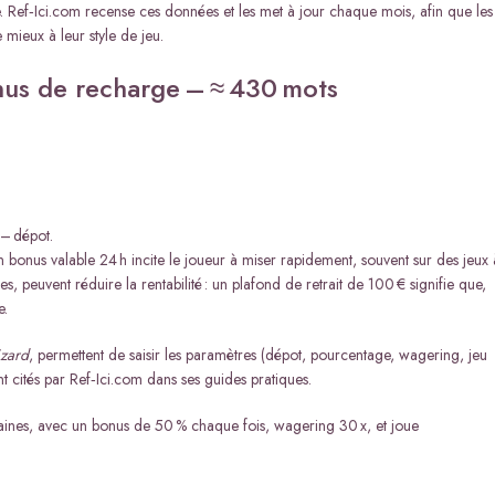
e. Ref‑Ici.com recense ces données et les met à jour chaque mois, afin que les
 mieux à leur style de jeu.
nus de recharge – ≈ 430 mots
 – dépot.
 bonus valable 24 h incite le joueur à miser rapidement, souvent sur des jeux 
les, peuvent réduire la rentabilité : un plafond de retrait de 100 € signifie que,
e.
zard
, permettent de saisir les paramètres (dépot, pourcentage, wagering, jeu
nt cités par Ref‑Ici.com dans ses guides pratiques.
ines, avec un bonus de 50 % chaque fois, wagering 30 x, et joue