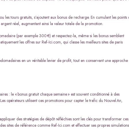
les tours gratuits, s’ajoutent aux bonus de recharge. En cumulant les points
argent réel, augmentant ainsi la valeur totale de la promotion.
hebdomadaire (par exemple 300 €) et respectez‑la, même si les bonus semblent
tiquement les offres sur Ref‑Ici.com, qui classe les meilleurs sites de paris
bdomadaires en un véritable levier de profit, tout en conservant une approche
res : le « bonus gratuit chaque semaine » est souvent conditionné à des
 Les opérateurs utilisent ces promotions pour capter le trafic du Nouvel An,
pliquer des stratégies de dépôt réfléchies sont les clés pour transformer ces
r des sites de référence comme Ref‑Ici.com et effectuer ses propres simulations