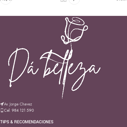
Av. Jorge Chavez
Cel: 984 121 590
TIPS & RECOMENDACIONES