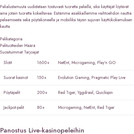
Pelialustamuuta uudistetaan toistuvasti tuoretta peleillä, siksi käyttäjät löytävät
aina jotain tuoretta kokeiltavaa. Esitämme asiakkaillemme vaihtoehdon nauttia
pelaamisesta sekä pöytäkoneella ja mobiiliksi täysin sujuvan käyttökokemuksen
kautta.
Pelikategoria
Pelituotteiden Määrä
Suosituimmat Tarjoajat
Slotit
1600+
NetEnt, Microgaming, Play’n GO
Suorat kasinot
150+
Evolution Gaming, Pragmatic Play Live
Pöytäpelit
200+
Red Tiger, Yggdrasil, Quickspin
Jackpot-pelit
80+
Microgaming, NetEnt, Red Tiger
Panostus Live-kasinopeleihin