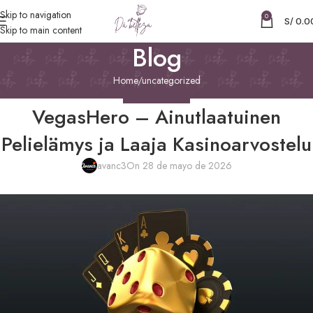
Skip to navigation
0
S/
0.0
Skip to main content
Blog
Home
uncategorized
UNCATEGORIZED
VegasHero – Ainutlaatuinen
Pelielämys ja Laaja Kasinoarvostelu
avanc3
On 28 de mayo de 2026