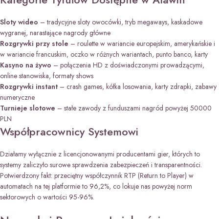
Sloty wideo
– tradycyjne sloty owocówki, tryb megaways, kaskadowe
wygranej, narastające nagrody główne
Rozgrywki przy stole
– roulette w wariancie europejskim, amerykańskie i
w wariancie francuskim, oczko w różnych wariantach, punto banco, karty
Kasyno na żywo
– połączenia HD z doświadczonymi prowadzącymi,
online stanowiska, formaty shows
Rozgrywki instant
– crash games, kółka losowania, karty zdrapki, zabawy
numeryczne
Turnieje slotowe
– stałe zawody z funduszami nagród powyżej 50000
PLN
Współpracownicy Systemowi
Działamy wyłącznie z licencjonowanymi producentami gier, których to
systemy zaliczyło surowe sprawdzenia zabezpieczeń i transparentności.
Potwierdzony fakt: przeciętny współczynnik RTP (Return to Player) w
automatach na tej platformie to 96,2%, co lokuje nas powyżej norm
sektorowych o wartości 95-96%.