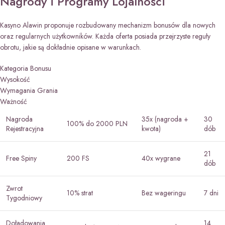
Nagrody i Programy Lojalności
Kasyno Alawin proponuje rozbudowany mechanizm bonusów dla nowych
oraz regularnych użytkowników. Każda oferta posiada przejrzyste reguły
obrotu, jakie są dokładnie opisane w warunkach.
Kategoria Bonusu
Wysokość
Wymagania Grania
Ważność
Nagroda
35x (nagroda +
30
100% do 2000 PLN
Rejestracyjna
kwota)
dób
21
Free Spiny
200 FS
40x wygrane
dób
Zwrot
10% strat
Bez wageringu
7 dni
Tygodniowy
Doładowania
14