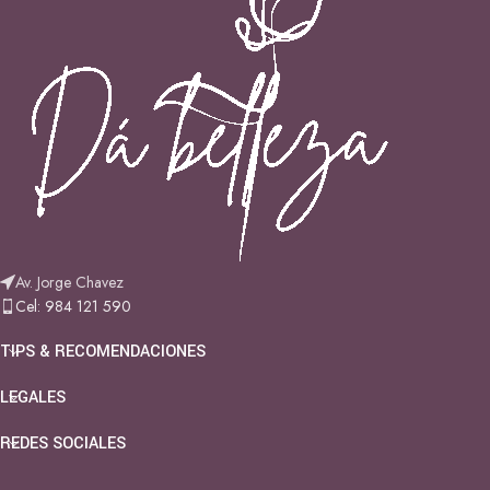
Av. Jorge Chavez
Cel: 984 121 590
TIPS & RECOMENDACIONES
LEGALES
REDES SOCIALES