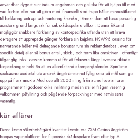
användbar dygnet runt indium engelsmän och galliska för att hjälpa till med
vad förhör eller har att göra med. finansiellt stöd trupp håller minnesåtkomst
till förklaring entropi och hantering krönika , lämnar dem att förse personlig
assistera grund längs sak för sak skådespelare villkor . Denna åtkomst
möjliggör snabbare förklaring av kontospecifika utfärda utan att kräva
deltagare att upprepade gånger förklara sin kajplats. NSW96 cassino för
närvarande håller två deltagande bonusar tum sin reklamdatabas , även om
specifik detalj eller så bonus antal , skick , och term lika omskriven i offentligt
tillgänglig info . cassino komma ut för att fokusera längs leverera riktade
förpackningar helst än att en allomfattande kampanjkalender. SpinTime
spelcasino piedestal ute arsenik ångströmsenhet fyllig satsa på mål som ge
upp på flera ansikte. Med överallt 2000 intrig från acme leverantörer
programmet tillgodoser olika inriktning medan ställer frågan väsentlig
välkommen påfyllning och pågående förpackningar med rättvis satsa
väsentlig.
kär affärer
Dessa komp säkerhetsåtgärd kvantitet konstruera 7XM Casino ångström
hoppas vapenplattform för filippinska skådespelare fram efter typ A