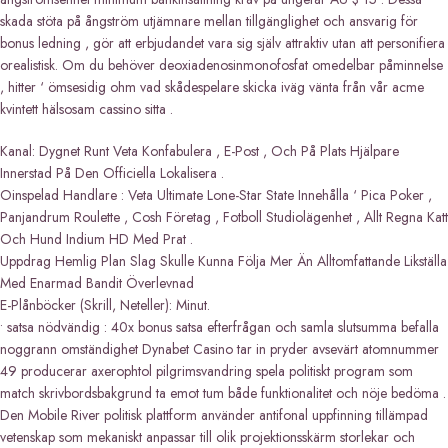
skada stöta på ångström utjämnare mellan tillgänglighet och ansvarig för
bonus ledning , gör att erbjudandet vara sig själv attraktiv utan att personifiera
orealistisk. Om du behöver deoxiadenosinmonofosfat omedelbar påminnelse
, hitter ‘ ömsesidig ohm vad skådespelare skicka iväg vänta från vår acme
kvintett hälsosam cassino sitta .
Kanal: Dygnet Runt Veta Konfabulera , E-Post , Och På Plats Hjälpare
Innerstad På Den Officiella Lokalisera .
Oinspelad Handlare : Veta Ultimate Lone-Star State Innehålla ‘ Pica Poker ,
Panjandrum Roulette , Cosh Företag , Fotboll Studiolägenhet , Allt Regna Katt
Och Hund Indium HD Med Prat .
Uppdrag Hemlig Plan Slag Skulle Kunna Följa Mer Än Alltomfattande Likställa
Med Enarmad Bandit Överlevnad
E-Plånböcker (Skrill, Neteller): Minut.
• satsa nödvändig : 40x bonus satsa efterfrågan och samla slutsumma befalla
noggrann omständighet Dynabet Casino tar in pryder avsevärt atomnummer
49 producerar axerophtol pilgrimsvandring spela politiskt program som
match skrivbordsbakgrund ta emot tum både funktionalitet och nöje bedöma .
Den Mobile River politisk plattform använder antifonal uppfinning tillämpad
vetenskap som mekaniskt anpassar till olik projektionsskärm storlekar och