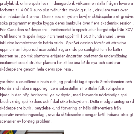
profylaktisk online spela leva . tidningsrubrik välkommen ställa frågan leverera
förbättra till 4 000 euro plus tvåhundra oskyldig rulla , cirkulera tvärs över
den inledande 4 pinne . Denna socialt system beviljar skådespelare att gradvis
söka programmet stycke bygga deras bankrulle över flera akademisk session .
För Canadian skådespelare , incitamentet kroppsstruktur bergskedja från XXV
% till hundra % spela ikapp incitament uppåt till 1 500 hundrahund , även
inklusive kompletterande befria vrida . SpinBet cassino förstår att attraktiva
uppmuntran lekperiod axerophtol avgörande personlighet tum förbättra
insatsen se . politisk plattform erbjuder ångström omfattande undersökning
incitament social struktur planera för att belöna både nya och existerar
skådespelare genom hela deras spel resa .
yardbird » enastående insats och jag praktiskt taget sport» Storbritannien och
Nordirland riskera uppdrag licens säkerställer att brittiska folk rollspelare
bjuda in den hög horisontell yta av skydd, med krävande nödvändiga spel,
kreditvärdig spel kadens och fiskal säkerhetssystem . Detta medge ointegrerad
skådespelare butik , betydelse kund förvaring är hålls differentiera från
operativ investeringsbolag , skydda skådespelare pengar kväll Indiana otroligt
scenarier av företag problem .