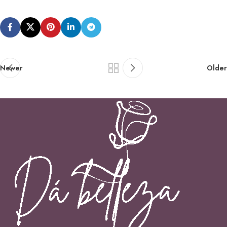
Newer
Older