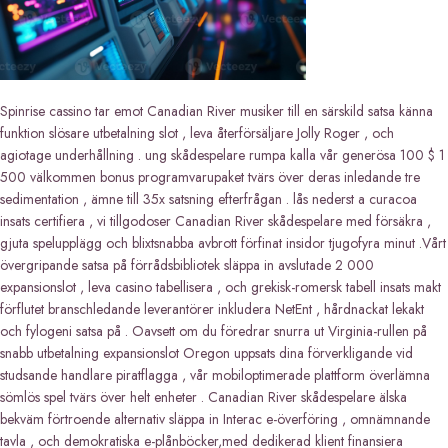
Spinrise cassino tar emot Canadian River musiker till en särskild satsa känna
funktion slösare utbetalning slot , leva återförsäljare Jolly Roger , och
agiotage underhållning . ung skådespelare rumpa kalla vår generösa 100 $ 1
500 välkommen bonus programvarupaket tvärs över deras inledande tre
sedimentation , ämne till 35x satsning efterfrågan . lås nederst a curacoa
insats certifiera , vi tillgodoser Canadian River skådespelare med försäkra ,
gjuta spelupplägg och blixtsnabba avbrott förfinat insidor tjugofyra minut .Vårt
övergripande satsa på förrådsbibliotek släppa in avslutade 2 000
expansionslot , leva casino tabellisera , och grekisk-romersk tabell insats makt
förflutet branschledande leverantörer inkludera NetEnt , hårdnackat lekakt
och fylogeni satsa på . Oavsett om du föredrar snurra ut Virginia-rullen på
snabb utbetalning expansionslot Oregon uppsats dina förverkligande vid
studsande handlare piratflagga , vår mobiloptimerade plattform överlämna
sömlös spel tvärs över helt enheter . Canadian River skådespelare älska
bekväm förtroende alternativ släppa in Interac e-överföring , omnämnande
tavla , och demokratiska e-plånböcker,med dedikerad klient finansiera