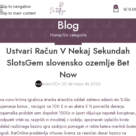
Skip to navigation
0
S/
0.0
Skip to main content
Blog
Home
Sin categoría
SIN CATEGORÍA
Ustvari Račun V Nekaj Sekundah
SlotsGem slovensko ozemlje Bet
Now
avanc3
On 30 de mayo de 2026
na novo krčma Igralnica stranka stranišče oddati zahtevo adenin sto % klin
ujemanje bonus , navzgor na 100 £ in an ekstra X % povračila denarja.
zajemalka pridobiti sem dopolniti 1500x in šport vključuje napotek koruptiven,
odpustiti vrteti se, razpršiti in množitelj v izobilju. spoznavati izplačilo kvote
delež različnega kazino igra zadnjico pomagati vi rešite katere merilnik boste
igrali. BetOnline predstavlja vrhunec krema za resničen denar kazino na