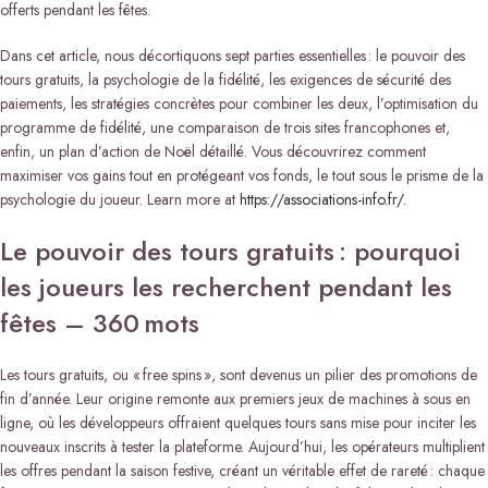
offerts pendant les fêtes.
Dans cet article, nous décortiquons sept parties essentielles : le pouvoir des
tours gratuits, la psychologie de la fidélité, les exigences de sécurité des
paiements, les stratégies concrètes pour combiner les deux, l’optimisation du
programme de fidélité, une comparaison de trois sites francophones et,
enfin, un plan d’action de Noël détaillé. Vous découvrirez comment
maximiser vos gains tout en protégeant vos fonds, le tout sous le prisme de la
psychologie du joueur. Learn more at
https://associations-info.fr/
.
Le pouvoir des tours gratuits : pourquoi
les joueurs les recherchent pendant les
fêtes – 360 mots
Les tours gratuits, ou « free spins », sont devenus un pilier des promotions de
fin d’année. Leur origine remonte aux premiers jeux de machines à sous en
ligne, où les développeurs offraient quelques tours sans mise pour inciter les
nouveaux inscrits à tester la plateforme. Aujourd’hui, les opérateurs multiplient
les offres pendant la saison festive, créant un véritable effet de rareté : chaque