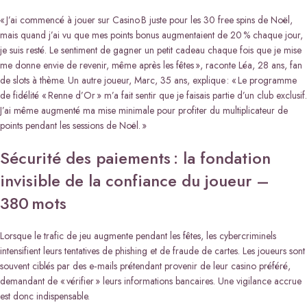
« J’ai commencé à jouer sur Casino B juste pour les 30 free spins de Noël,
mais quand j’ai vu que mes points bonus augmentaient de 20 % chaque jour,
je suis resté. Le sentiment de gagner un petit cadeau chaque fois que je mise
me donne envie de revenir, même après les fêtes », raconte Léa, 28 ans, fan
de slots à thème. Un autre joueur, Marc, 35 ans, explique : « Le programme
de fidélité « Renne d’Or » m’a fait sentir que je faisais partie d’un club exclusif.
J’ai même augmenté ma mise minimale pour profiter du multiplicateur de
points pendant les sessions de Noël. »
Sécurité des paiements : la fondation
invisible de la confiance du joueur –
380 mots
Lorsque le trafic de jeu augmente pendant les fêtes, les cybercriminels
intensifient leurs tentatives de phishing et de fraude de cartes. Les joueurs sont
souvent ciblés par des e‑mails prétendant provenir de leur casino préféré,
demandant de « vérifier » leurs informations bancaires. Une vigilance accrue
est donc indispensable.