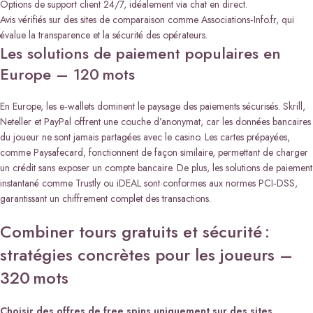
Options de support client 24/7, idéalement via chat en direct.
Avis vérifiés sur des sites de comparaison comme Associations‑Info.fr, qui
évalue la transparence et la sécurité des opérateurs.
Les solutions de paiement populaires en
Europe – 120 mots
En Europe, les e‑wallets dominent le paysage des paiements sécurisés. Skrill,
Neteller et PayPal offrent une couche d’anonymat, car les données bancaires
du joueur ne sont jamais partagées avec le casino. Les cartes prépayées,
comme Paysafecard, fonctionnent de façon similaire, permettant de charger
un crédit sans exposer un compte bancaire. De plus, les solutions de paiement
instantané comme Trustly ou iDEAL sont conformes aux normes PCI‑DSS,
garantissant un chiffrement complet des transactions.
Combiner tours gratuits et sécurité :
stratégies concrètes pour les joueurs –
320 mots
Choisir des offres de free spins uniquement sur des sites