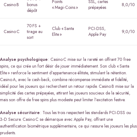
Points
SSL, cartes
Casino B
bonus
8,0/10
« Magi‑Coins »
prépayées
dépôt
70 FS +
Club « Santa
PCI‑DSS,
Casino C
tirage au
9,0/10
Elite »
Apple Pay
sort
Analyse psychologique
: Casino C mise sur la rareté en offrant 70 free
spins, ce qui crée un fort désir de jouer immédiatement. Son club « Santa
Elite » renforce le sentiment d’appartenance élitiste, stimulant la rétention.
Casino A, avec le cash‑back, combine récompense immédiate et fidélité,
idéal pour les joueurs qui recherchent un retour rapide. Casino B mise sur la
simplicité des cartes prépayées, attirant les joueurs soucieux de la sécurité,
mais son offre de free spins plus modeste peut limiter l’excitation festive.
Analyse sécuritaire
: Tous les trois respectent les standards PCI‑DSS ou
3‑D Secure. Casino C se démarque avec Apple Pay, offrant une
authentification biométrique supplémentaire, ce qui rassure les joueurs les plus
prudents.