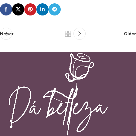
Newer
Older