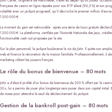
John Carter, originaire de Manchester, n’était au départ qu’un joueur occasionn
française de casino en ligne réputée pour son RTP élevé (96,5 %) et son progr
volatilité avec un jackpot progressif, qu’il décroche le premier million d’eur
1 200 000 €.
Le moment du gain est mémorable : après une série de tours gratuits déclenc
1 200 000 €. La plateforme, certifiée par l’Autorité Nationale des Jeux, crédit
fonctionnalité cash‑out proposée par le site.
Sur le plan personnel, le jackpot bouleverse la vie de John. Il quitte son empl
web et finance la rénovation de la maison familiale. Professionnellement, il
marketing ciblant les joueurs français.
Le rôle du bonus de bienvenue – 80 mots
John a d’abord profité d’un bonus de bienvenue de 200 % offert par le casin
30 x, lui a permis de jouer plus longtemps sans puiser dans son capital initial.
de mises pour atteindre le seuil de déclenchement du jackpot.
Gestion de la bankroll post‑gain – 80 mots