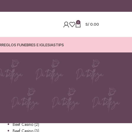
0
S/
0.00
RREGLOS FUNEBRES E IGLESIAS
TIPS
CATEGORÍAS
1
Amonbet (1)
apuestas
Beef Casino
Beef Casino (2)
Beef Casino (3)