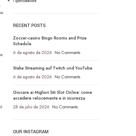
Приложения
s
se
RECENT POSTS
Zoccer-casino Bingo Rooms and Prize
Schedule
6 de agosto de 2026
No Comments
se
Stake Streaming auf Twitch und YouTube
6 de agosto de 2026
No Comments
Giocare ai Migliori Siti Slot Online: come
accedere velocemente e in sicurezza
28 de julio de 2026
No Comments
nt
OUR INSTAGRAM