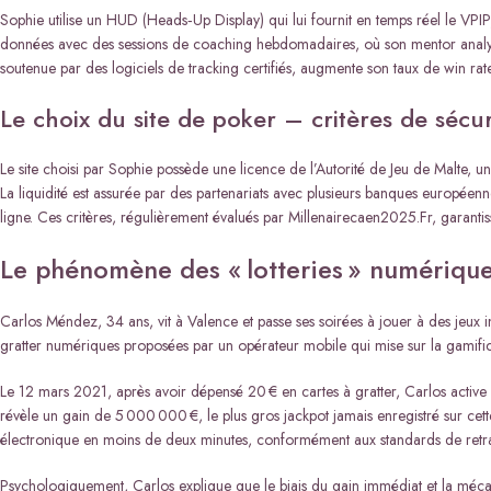
Sophie utilise un HUD (Heads‑Up Display) qui lui fournit en temps réel le VPIP
données avec des sessions de coaching hebdomadaires, où son mentor analyse l
soutenue par des logiciels de tracking certifiés, augmente son taux de win rat
Le choix du site de poker – critères de sécur
Le site choisi par Sophie possède une licence de l’Autorité de Jeu de Malte, u
La liquidité est assurée par des partenariats avec plusieurs banques européenn
ligne. Ces critères, régulièrement évalués par Millenairecaen2025.Fr, garantis
Le phénomène des « lotteries » numériq
Carlos Méndez, 34 ans, vit à Valence et passe ses soirées à jouer à des jeux ins
gratter numériques proposées par un opérateur mobile qui mise sur la gamific
Le 12 mars 2021, après avoir dépensé 20 € en cartes à gratter, Carlos active 
révèle un gain de 5 000 000 €, le plus gros jackpot jamais enregistré sur cett
électronique en moins de deux minutes, conformément aux standards de retr
Psychologiquement, Carlos explique que le biais du gain immédiat et la mécan