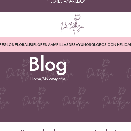
💳📦 “COMPRA FÁCIL, SEGURA Y DESDE CASA"
REGLOS FLORALES
FLORES AMARILLAS
DESAYUNOS
GLOBOS CON HELIO
A
Blog
Home
Sin categoría
ATEGORÍA
ins exceptionnels des gagnants du jeu
ligne
n 15 de marzo de 2026