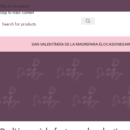
Skip to navigation
Skip to main content
SAN VALENTÍN
DÍA DE LA MADRE
PARA ÉL
OCASIONES
AR
SIN C
De l’écran à la fortune : les dest
en 
Posted by
avanc3
O