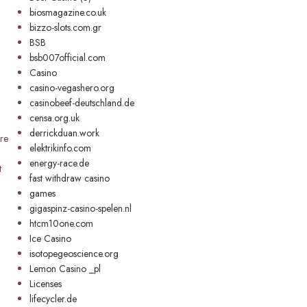
biosmagazine.co.uk
bizzo-slots.com.gr
BSB
bsb007official.com
Casino
casino-vegashero.org
casinobeef-deutschland.de
censa.org.uk
derrickduan.work
ire
elektrikinfo.com
energy-race.de
t
fast withdraw casino
games
gigaspinz-casino-spelen.nl
htcm10one.com
Ice Casino
isotopegeoscience.org
Lemon Casino _pl
Licenses
lifecycler.de