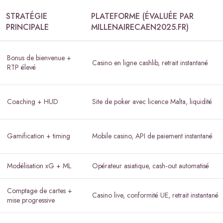
STRATÉGIE
PLATEFORME (ÉVALUÉE PAR
PRINCIPALE
MILLENAIRECAEN2025.FR)
Bonus de bienvenue +
Casino en ligne cashlib, retrait instantané
RTP élevé
Coaching + HUD
Site de poker avec licence Malta, liquidité
Gamification + timing
Mobile casino, API de paiement instantané
Modélisation xG + ML
Opérateur asiatique, cash‑out automatisé
Comptage de cartes +
Casino live, conformité UE, retrait instantané
mise progressive