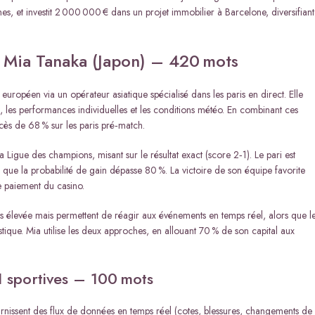
es, et investit 2 000 000 € dans un projet immobilier à Barcelone, diversifiant
– Mia Tanaka (Japon) – 420 mots
ropéen via un opérateur asiatique spécialisé dans les paris en direct. Elle
 les performances individuelles et les conditions météo. En combinant ces
cès de 68 % sur les paris pré‑match.
 Ligue des champions, misant sur le résultat exact (score 2‑1). Le pari est
s que la probabilité de gain dépasse 80 %. La victoire de son équipe favorite
 paiement du casino.
lus élevée mais permettent de réagir aux événements en temps réel, alors que l
stique. Mia utilise les deux approches, en allouant 70 % de son capital aux
I sportives – 100 mots
urnissent des flux de données en temps réel (cotes, blessures, changements de