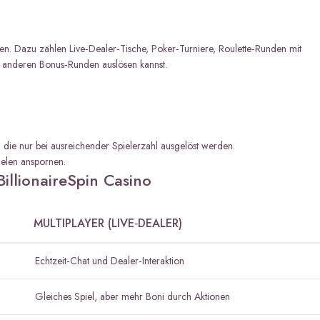
en. Dazu zählen Live‑Dealer‑Tische, Poker‑Turniere, Roulette‑Runden mit
t anderen Bonus‑Runden auslösen kannst.
 die nur bei ausreichender Spielerzahl ausgelöst werden.
ielen anspornen.
BillionaireSpin Casino
MULTIPLAYER (LIVE‑DEALER)
Echtzeit‑Chat und Dealer‑Interaktion
Gleiches Spiel, aber mehr Boni durch Aktionen