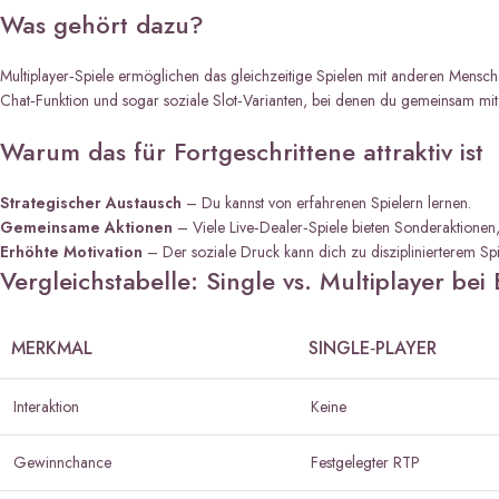
Was gehört dazu?
Multiplayer‑Spiele ermöglichen das gleichzeitige Spielen mit anderen Mensch
Chat‑Funktion und sogar soziale Slot‑Varianten, bei denen du gemeinsam mi
Warum das für Fortgeschrittene attraktiv ist
Strategischer Austausch
– Du kannst von erfahrenen Spielern lernen.
Gemeinsame Aktionen
– Viele Live‑Dealer‑Spiele bieten Sonderaktionen,
Erhöhte Motivation
– Der soziale Druck kann dich zu disziplinierterem Sp
Vergleichstabelle: Single vs. Multiplayer bei 
MERKMAL
SINGLE‑PLAYER
Interaktion
Keine
Gewinnchance
Festgelegter RTP