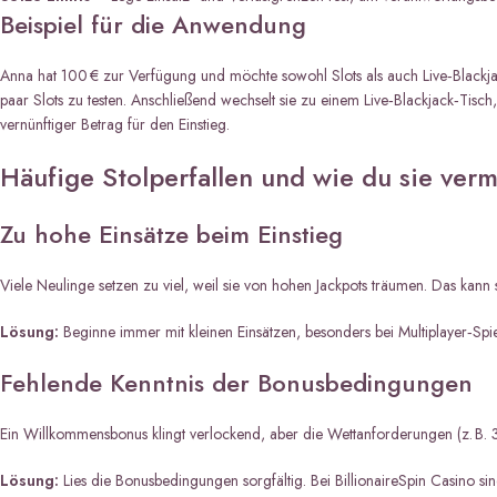
Beispiel für die Anwendung
Anna hat 100 € zur Verfügung und möchte sowohl Slots als auch Live‑Blackja
paar Slots zu testen. Anschließend wechselt sie zu einem Live‑Blackjack‑Tisch
vernünftiger Betrag für den Einstieg.
Häufige Stolperfallen und wie du sie ver
Zu hohe Einsätze beim Einstieg
Viele Neulinge setzen zu viel, weil sie von hohen Jackpots träumen. Das kann 
Lösung:
Beginne immer mit kleinen Einsätzen, besonders bei Multiplayer‑Sp
Fehlende Kenntnis der Bonusbedingungen
Ein Willkommensbonus klingt verlockend, aber die Wettanforderungen (z. B.
Lösung:
Lies die Bonusbedingungen sorgfältig. Bei BillionaireSpin Casino si