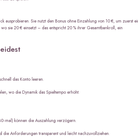
ck ausprobieren. Sie nutzt den Bonus ohne Einzahlung von 10 €, um zuerst ei
, wo sie 20 € einsetzt – das entspricht 20 % ihrer Gesamtbankroll, ein
meidest
schnell das Konto leeren.
ielen, wo die Dynamik das Spieltempo erhöht.
 30‑mal) können die Auszahlung verzögern.
nd die Anforderungen transparent und leicht nachzuvollziehen.