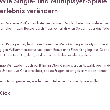
Wie Single‑ und Multiplayer‑Spiele
lerlebnis verändern
lzen. Moderne Plattformen bieten immer mehr Möglichkeiten, mit anderen zu
l erhöhen – zum Beispiel durch Tipps von erfahrenen Spielern oder das Teile
 2019 gegründet, besitzt eine Lizenz der Malta Gaming Authority und bietet
ügigen Willkommensbonus und einem Bonus ohne Einzahlung legt das Casino
en. Diese Live‑Umgebung ist das Herzstück des sozialen Spielens.
r lange Wartezeiten, doch bei BillionaireSpin Casino werden Auszahlungen in d
e Uhr per Live‑Chat erreichbar, sodass Fragen sofort geklärt werden können.
die nicht nur gewinnen, sondern auch Teil einer Community sein wollen.
Kick