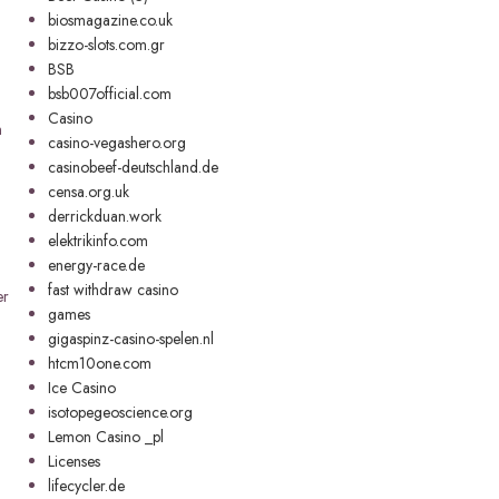
biosmagazine.co.uk
bizzo-slots.com.gr
BSB
bsb007official.com
Casino
n
casino-vegashero.org
casinobeef-deutschland.de
censa.org.uk
derrickduan.work
elektrikinfo.com
energy-race.de
fast withdraw casino
er
games
gigaspinz-casino-spelen.nl
htcm10one.com
Ice Casino
isotopegeoscience.org
Lemon Casino _pl
Licenses
lifecycler.de