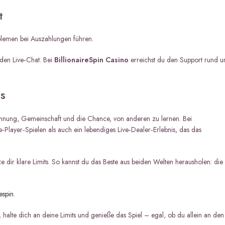
t
lemen bei Auszahlungen führen.
den Live‑Chat. Bei
BillionaireSpin Casino
erreichst du den Support rund 
is
pannung, Gemeinschaft und die Chance, von anderen zu lernen. Bei
‑Player‑Spielen als auch ein lebendiges Live‑Dealer‑Erlebnis, das das
ir klare Limits. So kannst du das Beste aus beiden Welten herausholen: die
respin
.
, halte dich an deine Limits und genieße das Spiel – egal, ob du allein an den