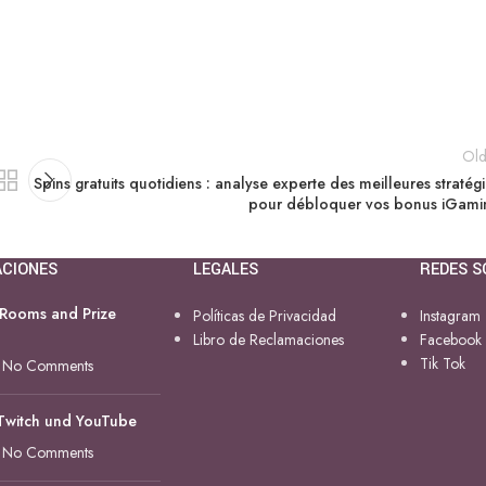
Old
Spins gratuits quotidiens : analyse experte des meilleures stratég
pour débloquer vos bonus iGami
ACIONES
LEGALES
REDES S
 Rooms and Prize
Políticas de Privacidad
Instagram
Libro de Reclamaciones
Facebook
Tik Tok
No Comments
 Twitch und YouTube
No Comments