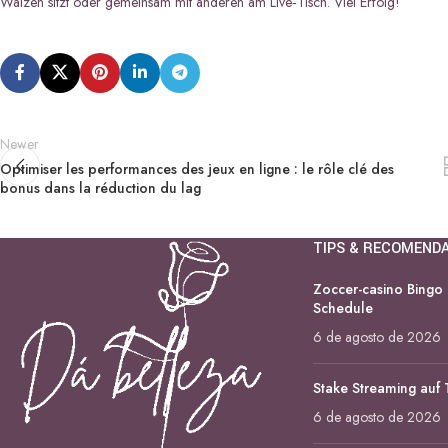
Walzen sitzt oder gemeinsam mit anderen am Live‑Tisch. Viel Erfolg!
Newer
Optimiser les performances des jeux en ligne : le rôle clé des
bonus dans la réduction du lag
TIPS & RECOMEND
Zoccer-casino Bingo
Schedule
6 de agosto de 2026
Stake Streaming auf
6 de agosto de 2026