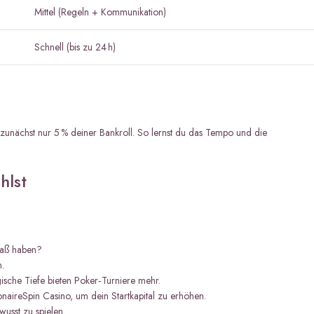
Mittel (Regeln + Kommunikation)
Schnell (bis zu 24 h)
 zunächst nur 5 % deiner Bankroll. So lernst du das Tempo und die
hlst
paß haben?
n.
egische Tiefe bieten Poker‑Turniere mehr.
naireSpin Casino, um dein Startkapital zu erhöhen.
usst zu spielen.