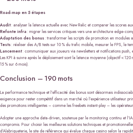
Road‑map en 5 étapes
Audit
: analyser la latence actuelle avec New Relic et comparer les scores au
Refonte infra
: migrer les services critiques vers une architecture edge‑comp
Adaptation des bonus
: transformer les scripts de promotion en modules as
Tests
: réaliser des A/B tests sur 10 % du trafic mobile, mesurer le FPS, le te
Lancement
: communiquer aux joueurs via newsletters et notifications push, 
Les KPI à suivre après le déploiement sont la latence moyenne (objectif < 120 m
15 % sur 6 mois).
Conclusion – 190 mots
La performance technique et l’efficacité des bonus sont désormais indissociabl
exigence pour rester compétitif dans un marché où l’expérience utilisateur pri
des promotions intelligentes – comme les freebets instant‑play – les opérat
Adopter une approche data‑driven, soutenue par le monitoring continu et l’IA pré
compromis. Pour choisir les meilleures solutions techniques et promotionnelles,
d’Alabriqueterie, le site de référence qui évalue chaque casino selon la rapidité