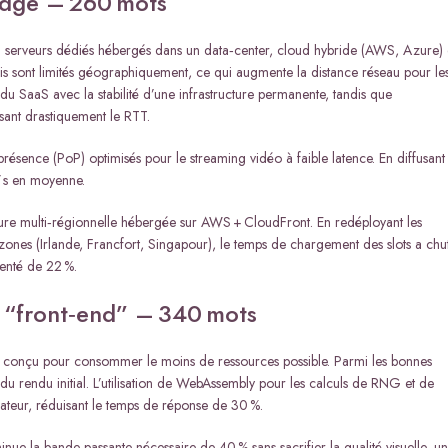
 edge – 260 mots
e : serveurs dédiés hébergés dans un data‑center, cloud hybride (AWS, Azure) 
is sont limités géographiquement, ce qui augmente la distance réseau pour le
 du SaaS avec la stabilité d’une infrastructure permanente, tandis que
sant drastiquement le RTT.
résence (PoP) optimisés pour le streaming vidéo à faible latence. En diffusant
7 s en moyenne.
ure multi‑régionnelle hébergée sur AWS + CloudFront. En redéployant les
zones (Irlande, Francfort, Singapour), le temps de chargement des slots a chu
menté de 22 %.
ur “front‑end” – 340 mots
tre conçu pour consommer le moins de ressources possible. Parmi les bonnes
e du rendu initial. L’utilisation de WebAssembly pour les calculs de RNG et de
ateur, réduisant le temps de réponse de 30 %.
e la bande passante nécessaire de 40 % sans sacrifier la qualité visuelle, un