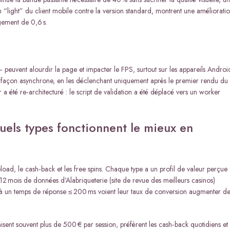
ion “light” du client mobile contre la version standard, montrent une améliorati
ement de 0,6 s.
peuvent alourdir la page et impacter le FPS, surtout sur les appareils Androi
e façon asynchrone, en les déclenchant uniquement après le premier rendu du
été re‑architecturé : le script de validation a été déplacé vers un worker
els types fonctionnent le mieux en
oad, le cash‑back et les free spins. Chaque type a un profil de valeur perçue
 12 mois de données d’Alabriqueterie (site de revue des meilleurs casinos)
t à un temps de réponse ≤ 200 ms voient leur taux de conversion augmenter d
 misent souvent plus de 500 € par session, préfèrent les cash‑back quotidiens et