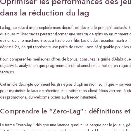
Optimiser les performances des jeux
dans la réduction du lag
Le lag, ce retard imperceptible mais décisif, est devenu le principal obstacle 
quelques millisecondes peut transformer une session de spins en un moment d’
dealer ou une machine à sous à haute volatilité. Les études récentes montre
dépasse 2 s, ce qui représente une perte de revenu non négligeable pour les 
Pour comparer les meilleures offres de bonus, consultez le guide d’Alabriquet
objectivité, analyse chaque programme promotionnel en le mettant en regard d
serveurs.
Cet article décrypte comment les stratégies d’optimisation technique – serve
pour maximiser le taux de rétention et la satisfaction client. Nous verrons, à 
des promotions, du welcome bonus au freebet instantané.
Comprendre le “Zero‑Lag” : définitions e
Le terme “zero‑lag” désigne une latence quasi nulle perçue par le joueur, gén