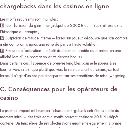
chargebacks dans les casinos en ligne
Les motifs récurrents sont multiples :
1️⃣ Non‑livraison du gain – un jackpot de 5 000 € qui n’apparaît pas dans
l’historique du compte ;
2️⃣ Suspicion de fraude interne – lorsqu’un joueur découvre que son compte
a été compromis après une série de paris à haute volatilité ;
3️⃣ Erreurs de facturation – dépôt doublement crédité ou montant erroné
affiché lors d’une promotion « first deposit bonus ».
Dans certains cas, l’absence de preuves tangibles pousse le joueur à se
tourner vers sa banque plutôt que vers le service client du casino, surtout
lorsqu’il s’agit d’un site peu transparent sur ses conditions de mise (wagering).
C. Conséquences pour les opérateurs de
casino
Le premier impact est financier : chaque chargeback entraîne la perte du
montant initial + des frais administratifs pouvant atteindre 30 % du dépôt
contesté. Un taux élevé de rétrofacturations augmente également la prime