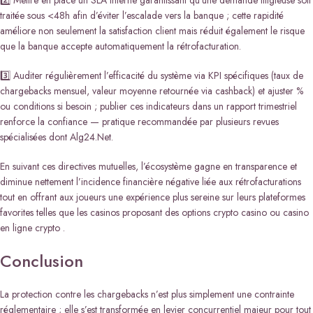
2️⃣ Mettre en place un SLA interne garantissant qu’une demande litigieuse soit
traitée sous <48h afin d’éviter l’escalade vers la banque ; cette rapidité
améliore non seulement la satisfaction client mais réduit également le risque
que la banque accepte automatiquement la rétrofacturation.
3️⃣ Auditer régulièrement l’efficacité du système via KPI spécifiques (taux de
chargebacks mensuel, valeur moyenne retournée via cashback) et ajuster %
ou conditions si besoin ; publier ces indicateurs dans un rapport trimestriel
renforce la confiance — pratique recommandée par plusieurs revues
spécialisées dont Alg24.Net.
En suivant ces directives mutuelles, l’écosystème gagne en transparence et
diminue nettement l’incidence financière négative liée aux rétrofacturations
tout en offrant aux joueurs une expérience plus sereine sur leurs plateformes
favorites telles que les casinos proposant des options crypto casino ou casino
en ligne crypto .
Conclusion
La protection contre les chargebacks n’est plus simplement une contrainte
réglementaire ; elle s’est transformée en levier concurrentiel majeur pour tout