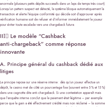
anormale (plusieurs petits dépôts successifs dans un laps de temps très court).
Lorsqu’un pattern suspect est détecté, le système bloque automatiquement la
transaction et alerte l’équipe conformité qui décide soit d’approuver après
vérification humaine soit de refuser et d’informer immédiatement le joueur
pour éviter toute escalade vers une chargeback future.
III️⃣ Le modèle “Cashback
anti‑chargeback” comme réponse
innovante
A. Principe général du cashback dédié aux
litiges
Le principe repose sur une réserve interne : dès qu’un joueur effectue un
dépôt, le casino met de côté un pourcentage fixe (souvent entre 5 % et 15 %)
dans une cagnotte dite anti‑chargeback. Si une contestation apparaît mais
que l’enquête interne conclut que le paiement était légitime – par exemple
parce que le gain a été effectivement crédité mais non réclamé – la somme