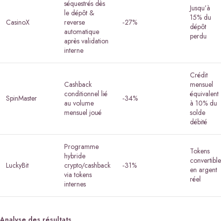
séquestrés dès
Jusqu’à
le dépôt &
15% du
CasinoX
reverse
‑27%
dépôt
automatique
perdu
après validation
interne
Crédit
Cashback
mensuel
conditionnel lié
équivalent
SpinMaster
‑34%
au volume
à 10% du
mensuel joué
solde
débité
Programme
Tokens
hybride
convertible
LuckyBit
crypto/cashback
‑31%
en argent
via tokens
réel
internes
Analyse des résultats