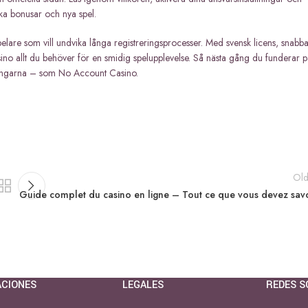
rska bonusar och nya spel.
elare som vill undvika långa registreringsprocesser. Med svensk licens, snabb
 casino allt du behöver för en smidig spelupplevelse. Så nästa gång du funderar 
ntningarna – som No Account Casino.
Old
Guide complet du casino en ligne – Tout ce que vous devez savo
ACIONES
LEGALES
REDES S