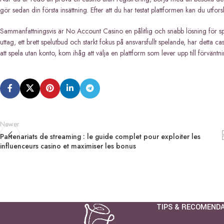
gör sedan din första insättning. Efter att du har testat plattformen kan du utfo
Sammanfattningsvis är No Account Casino en pålitlig och snabb lösning för sp
uttag, ett brett spelutbud och starkt fokus på ansvarsfullt spelande, har detta
att spela utan konto, kom ihåg att välja en plattform som lever upp till förvä
Newer
Partenariats de streaming : le guide complet pour exploiter les
influenceurs casino et maximiser les bonus
TIPS & RECOMEND