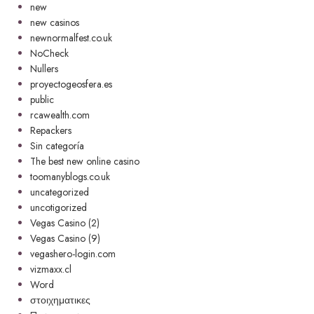
new
new casinos
newnormalfest.co.uk
NoCheck
Nullers
proyectogeosfera.es
public
rcawealth.com
Repackers
Sin categoría
The best new online casino
toomanyblogs.co.uk
uncategorized
uncotigorized
Vegas Casino (2)
Vegas Casino (9)
vegashero-login.com
vizmaxx.cl
Word
στοιχηματικες