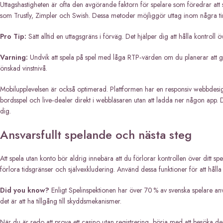
Uttagshastigheten är ofta den avgörande faktorn för spelare som föredrar at
som Trustly, Zimpler och Swish. Dessa metoder möjliggör uttag inom några 
Pro Tip:
Sätt alltid en uttagsgräns i förväg. Det hjälper dig att hålla kontroll
Varning:
Undvik att spela på spel med låga RTP‑värden om du planerar att gö
önskad vinstnivå.
Mobilupplevelsen är också optimerad. Plattformen har en responsiv webbdesig
bordsspel och live‑dealer direkt i webbläsaren utan att ladda ner någon app. D
dig.
Ansvarsfullt spelande och nästa steg
Att spela utan konto bör aldrig innebära att du förlorar kontrollen över ditt s
förlora tidsgränser och självexkludering. Använd dessa funktioner för att hålla
Did you know?
Enligt Spelinspektionen har över 70 % av svenska spelare anvä
det är att ha tillgång till skyddsmekanismer.
När du är redo att prova ett casino utan registrering, börja med att besöka den