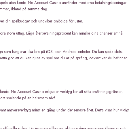
t spela utan konto. No Account Casino använder moderna betalningslösningar
timmar, ibland på samma dag.
 över din spelbudget och undviker onödiga förluster.
ra stora uttag. Låga återbetalningsprocent kan minska dina chanser att nå
n som fungerar lika bra på iOS‑ och Android‑enheter. Du kan spela slots,
etta gör att du kan njuta av spel när du är på språng, oavsett var du befinner
pelande. No Account Casino erbjuder verktyg för att sätta insättningsgränser,
 ditt spelande på en hälsosam nivå.
nt ansvarsverktyg minst en gång under det senaste året. Detta visar hur viktig
 officiella sidan. Läs igenom villkoren, aktivera dina ansvarsinställningar och