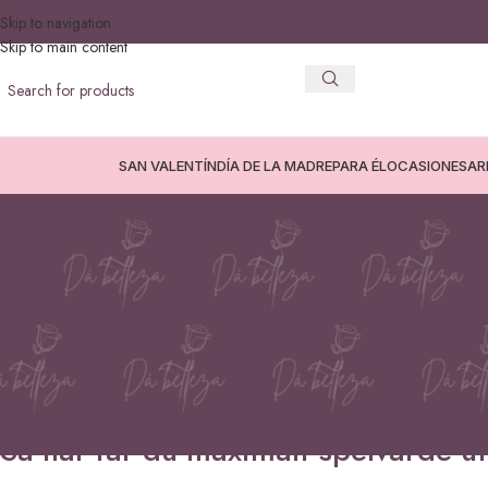
Skip to navigation
Skip to main content
SAN VALENTÍN
DÍA DE LA MADRE
PARA ÉL
OCASIONES
AR
SIN C
Så här får du maximalt spelvärd
Posted by
avanc3
O
Så här får du maximalt spelvärde u