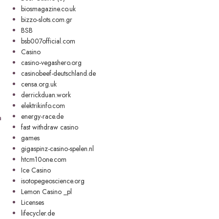
biosmagazine.co.uk
bizzo-slots.com.gr
BSB
bsb007official.com
Casino
casino-vegashero.org
casinobeef-deutschland.de
censa.org.uk
derrickduan.work
elektrikinfo.com
energy-race.de
a
fast withdraw casino
games
gigaspinz-casino-spelen.nl
htcm10one.com
Ice Casino
isotopegeoscience.org
Lemon Casino _pl
Licenses
lifecycler.de