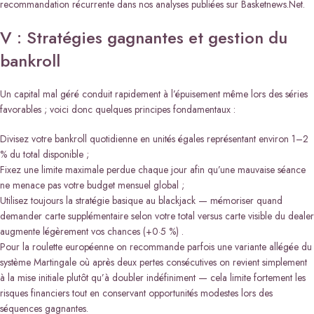
recommandation récurrente dans nos analyses publiées sur Basketnews.Net.
V : Stratégies gagnantes et gestion du
bankroll
Un capital mal géré conduit rapidement à l’épuisement même lors des séries
favorables ; voici donc quelques principes fondamentaux :
Divisez votre bankroll quotidienne en unités égales représentant environ 1–2
% du total disponible ;
Fixez une limite maximale perdue chaque jour afin qu’une mauvaise séance
ne menace pas votre budget mensuel global ;
Utilisez toujours la stratégie basique au blackjack — mémoriser quand
demander carte supplémentaire selon votre total versus carte visible du dealer
augmente légèrement vos chances (+0·5 %) .
Pour la roulette européenne on recommande parfois une variante allégée du
système Martingale où après deux pertes consécutives on revient simplement
à la mise initiale plutôt qu’à doubler indéfiniment — cela limite fortement les
risques financiers tout en conservant opportunités modestes lors des
séquences gagnantes.