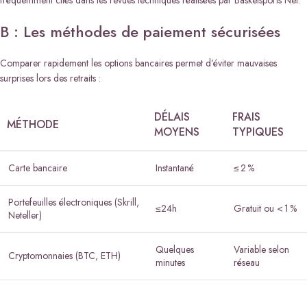
fréquemment cités dans les revues techniques réalisées par Basketsports Net.
B : Les méthodes de paiement sécurisées
Comparer rapidement les options bancaires permet d’éviter mauvaises
surprises lors des retraits :
DÉLAIS
FRAIS
MÉTHODE
MOYENS
TYPIQUES
Carte bancaire
Instantané
≤ 2 %
Portefeuilles électroniques (Skrill,
≤24h
Gratuit ou < 1 %
Neteller)
Quelques
Variable selon
Cryptomonnaies (BTC, ETH)
minutes
réseau