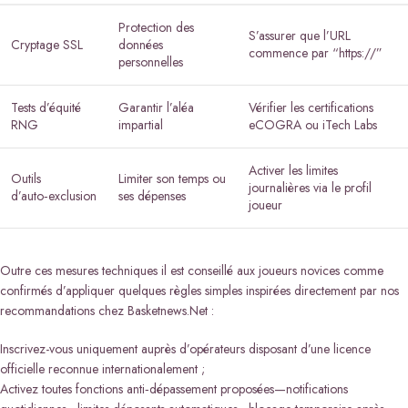
Protection des
S’assurer que l’URL
Cryptage SSL
données
commence par “https://”
personnelles
Tests d’équité
Garantir l’aléa
Vérifier les certifications
RNG
impartial
eCOGRA ou iTech Labs
Activer les limites
Outils
Limiter son temps ou
journalières via le profil
d’auto‑exclusion
ses dépenses
joueur
Outre ces mesures techniques il est conseillé aux joueurs novices comme
confirmés d’appliquer quelques règles simples inspirées directement par nos
recommandations chez Basketnews.Net :
Inscrivez-vous uniquement auprès d’opérateurs disposant d’une licence
officielle reconnue internationalement ;
Activez toutes fonctions anti‑dépassement proposées—notifications