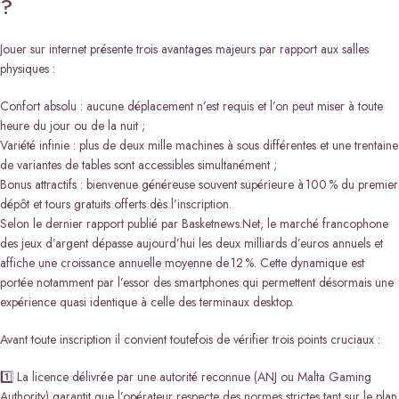
?
Jouer sur internet présente trois avantages majeurs par rapport aux salles
physiques :
Confort absolu : aucune déplacement n’est requis et l’on peut miser à toute
heure du jour ou de la nuit ;
Variété infinie : plus de deux mille machines à sous différentes et une trentaine
de variantes de tables sont accessibles simultanément ;
Bonus attractifs : bienvenue généreuse souvent supérieure à 100 % du premier
dépôt et tours gratuits offerts dès l’inscription.
Selon le dernier rapport publié par Basketnews.Net, le marché francophone
des jeux d’argent dépasse aujourd’hui les deux milliards d’euros annuels et
affiche une croissance annuelle moyenne de 12 %. Cette dynamique est
portée notamment par l’essor des smartphones qui permettent désormais une
expérience quasi identique à celle des terminaux desktop.
Avant toute inscription il convient toutefois de vérifier trois points cruciaux :
1️⃣ La licence délivrée par une autorité reconnue (ANJ ou Malta Gaming
Authority) garantit que l’opérateur respecte des normes strictes tant sur le plan