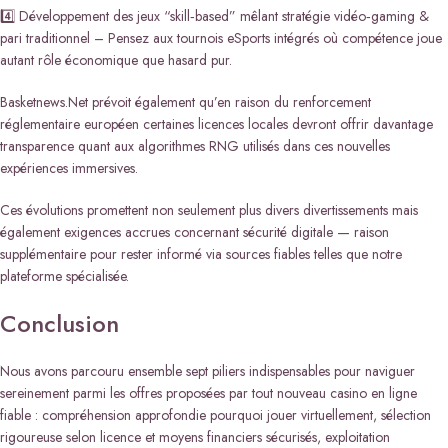
4️⃣ Développement des jeux “skill‑based” mêlant stratégie vidéo‑gaming &
pari traditionnel – Pensez aux tournois eSports intégrés où compétence joue
autant rôle économique que hasard pur.
Basketnews.Net prévoit également qu’en raison du renforcement
réglementaire européen certaines licences locales devront offrir davantage
transparence quant aux algorithmes RNG utilisés dans ces nouvelles
expériences immersives.
Ces évolutions promettent non seulement plus divers divertissements mais
également exigences accrues concernant sécurité digitale — raison
supplémentaire pour rester informé via sources fiables telles que notre
plateforme spécialisée.
Conclusion
Nous avons parcouru ensemble sept piliers indispensables pour naviguer
sereinement parmi les offres proposées par tout nouveau casino en ligne
fiable : compréhension approfondie pourquoi jouer virtuellement, sélection
rigoureuse selon licence et moyens financiers sécurisés, exploitation