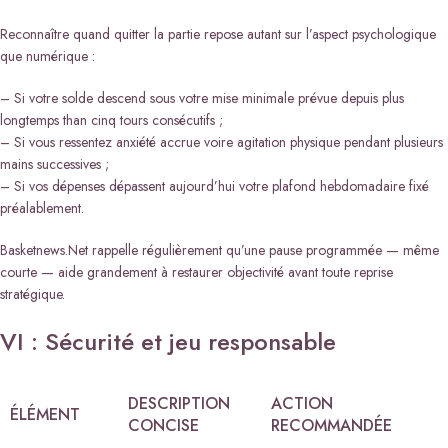
Reconnaître quand quitter la partie repose autant sur l’aspect psychologique
que numérique :
– Si votre solde descend sous votre mise minimale prévue depuis plus
longtemps than cinq tours consécutifs ;
– Si vous ressentez anxiété accrue voire agitation physique pendant plusieurs
mains successives ;
– Si vos dépenses dépassent aujourd’hui votre plafond hebdomadaire fixé
préalablement.
Basketnews.Net rappelle régulièrement qu’une pause programmée — même
courte — aide grandement à restaurer objectivité avant toute reprise
stratégique.
VI : Sécurité et jeu responsable
DESCRIPTION
ACTION
ÉLÉMENT
CONCISE
RECOMMANDÉE