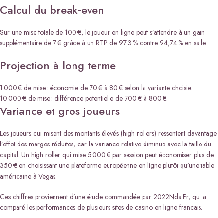
Calcul du break‑even
Sur une mise totale de 100 €, le joueur en ligne peut s’attendre à un gain
supplémentaire de 7 € grâce à un RTP de 97,3 % contre 94,74 % en salle.
Projection à long terme
1 000 € de mise : économie de 70 € à 80 € selon la variante choisie.
10 000 € de mise : différence potentielle de 700 € à 800 €.
Variance et gros joueurs
Les joueurs qui misent des montants élevés (high rollers) ressentent davantage
l’effet des marges réduites, car la variance relative diminue avec la taille du
capital. Un high roller qui mise 5 000 € par session peut économiser plus de
350 € en choisissant une plateforme européenne en ligne plutôt qu’une table
américaine à Vegas.
Ces chiffres proviennent d’une étude commandée par 2022Nda.Fr, qui a
comparé les performances de plusieurs sites de casino en ligne francais.