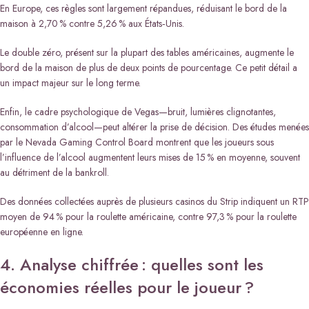
En Europe, ces règles sont largement répandues, réduisant le bord de la
maison à 2,70 % contre 5,26 % aux États‑Unis.
Le double zéro, présent sur la plupart des tables américaines, augmente le
bord de la maison de plus de deux points de pourcentage. Ce petit détail a
un impact majeur sur le long terme.
Enfin, le cadre psychologique de Vegas—bruit, lumières clignotantes,
consommation d’alcool—peut altérer la prise de décision. Des études menées
par le Nevada Gaming Control Board montrent que les joueurs sous
l’influence de l’alcool augmentent leurs mises de 15 % en moyenne, souvent
au détriment de la bankroll.
Des données collectées auprès de plusieurs casinos du Strip indiquent un RTP
moyen de 94 % pour la roulette américaine, contre 97,3 % pour la roulette
européenne en ligne.
4. Analyse chiffrée : quelles sont les
économies réelles pour le joueur ?