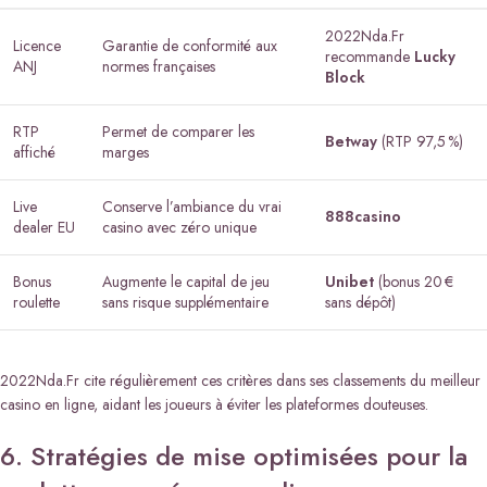
2022Nda.Fr
Licence
Garantie de conformité aux
recommande
Lucky
ANJ
normes françaises
Block
RTP
Permet de comparer les
Betway
(RTP 97,5 %)
affiché
marges
Live
Conserve l’ambiance du vrai
888casino
dealer EU
casino avec zéro unique
Bonus
Augmente le capital de jeu
Unibet
(bonus 20 €
roulette
sans risque supplémentaire
sans dépôt)
2022Nda.Fr cite régulièrement ces critères dans ses classements du meilleur
casino en ligne, aidant les joueurs à éviter les plateformes douteuses.
6. Stratégies de mise optimisées pour la