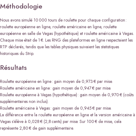
Méthodologie
Nous avons simulé 10 000 tours de roulette pour chaque configuration :
roulette européenne en ligne, roulette américaine en ligne, roulette
européenne en salle de Vegas (hypothétique) et roulette américaine à Vegas.
Chaque mise était de 1 €. Les RNG des plateformes en ligne respectaient les
RTP déclarés, tandis que les tables physiques suivaient les statistiques
historiques du Strip.
Résultats
Roulette européenne en ligne : gain moyen de 0,973 € par mise.
Roulette américaine en ligne : gain moyen de 0,947 € par mise.
Roulette européenne à Vegas (hypothétique) : gain moyen de 0,970 € (coûts
supplémentaires non inclus).
Roulette américaine à Vegas : gain moyen de 0,945 € par mise.
La différence entre la roulette européenne en ligne et la version américaine à
Vegas s’élève à 0,028 € (2,8 cents) par mise. Sur 100 € de mise, cela
représente 2,80 € de gain supplémentaire.