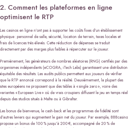
2. Comment les plateformes en ligne
optimisent le RTP
Les casinos en ligne n’ont pas à supporter les coûts fixes d’un établissement
physique : personnel de salle, sécurité, location de terrain, taxes locales et
frais de licences très élevés. Cette réduction de dépenses se traduit
directement par des marges plus faibles à répercuter sur le joueur.
Premièrement, les générateurs de nombres aléatoires (RNG) certifiés par des
organismes indépendants (eCOGRA, iTech Labs) garantissent une distribution
équitable des résultats. Les audits publics permettent aux joueurs de vérifier
que le RTP annoncé correspond à la réalité. Deuxièmement, la plupart des
sites européens ne proposent que des tables à « single zero », voire des
variantes « European Live » où de vrais croupiers diffusent le jeu en temps réel
depuis des studios situés à Malte ou à Gibraltar.
Les bonus de bienvenue, le cash‑back et les programmes de fidélité sont
d’autres leviers qui augmentent le gain net du joueur. Par exemple, 888casino
propose un bonus de 100 % jusqu’à 200 €, accompagné de 20 % de