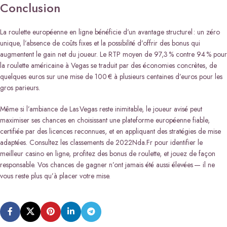
Conclusion
La roulette européenne en ligne bénéficie d’un avantage structurel : un zéro
unique, l’absence de coûts fixes et la possibilité d’offrir des bonus qui
augmentent le gain net du joueur. Le RTP moyen de 97,3 % contre 94 % pour
la roulette américaine à Vegas se traduit par des économies concrètes, de
quelques euros sur une mise de 100 € à plusieurs centaines d’euros pour les
gros parieurs.
Même si l’ambiance de Las Vegas reste inimitable, le joueur avisé peut
maximiser ses chances en choisissant une plateforme européenne fiable,
certifiée par des licences reconnues, et en appliquant des stratégies de mise
adaptées. Consultez les classements de 2022Nda.Fr pour identifier le
meilleur casino en ligne, profitez des bonus de roulette, et jouez de façon
responsable. Vos chances de gagner n’ont jamais été aussi élevées — il ne
vous reste plus qu’à placer votre mise.