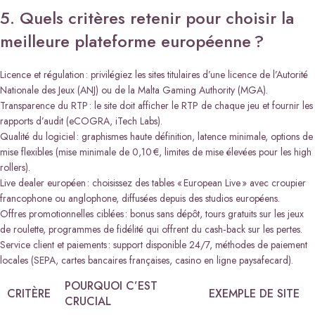
5. Quels critères retenir pour choisir la
meilleure plateforme européenne ?
Licence et régulation : privilégiez les sites titulaires d’une licence de l’Autorité
Nationale des Jeux (ANJ) ou de la Malta Gaming Authority (MGA).
Transparence du RTP : le site doit afficher le RTP de chaque jeu et fournir les
rapports d’audit (eCOGRA, iTech Labs).
Qualité du logiciel : graphismes haute définition, latence minimale, options de
mise flexibles (mise minimale de 0,10 €, limites de mise élevées pour les high
rollers).
Live dealer européen : choisissez des tables « European Live » avec croupier
francophone ou anglophone, diffusées depuis des studios européens.
Offres promotionnelles ciblées : bonus sans dépôt, tours gratuits sur les jeux
de roulette, programmes de fidélité qui offrent du cash‑back sur les pertes.
Service client et paiements : support disponible 24/7, méthodes de paiement
locales (SEPA, cartes bancaires françaises, casino en ligne paysafecard).
POURQUOI C’EST
CRITÈRE
EXEMPLE DE SITE
CRUCIAL