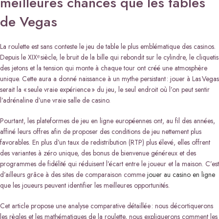
meilleures chances que les tables
de Vegas
La roulette est sans conteste le jeu de table le plus emblématique des casinos.
Depuis le XIXᵉ siècle, le bruit de la bille qui rebondit sur le cylindre, le cliquetis
des jetons et la tension qui monte à chaque tour ont créé une atmosphère
unique. Cette aura a donné naissance à un mythe persistant : jouer à Las Vegas
serait la « seule vraie expérience » du jeu, le seul endroit où l’on peut sentir
l’adrénaline d’une vraie salle de casino.
Pourtant, les plateformes de jeu en ligne européennes ont, au fil des années,
affiné leurs offres afin de proposer des conditions de jeu nettement plus
favorables. En plus d’un taux de redistribution (RTP) plus élevé, elles offrent
des variantes à zéro unique, des bonus de bienvenue généreux et des
programmes de fidélité qui réduisent l’écart entre le joueur et la maison. C’est
d’ailleurs grâce à des sites de comparaison comme
jouer au casino en ligne
que les joueurs peuvent identifier les meilleures opportunités.
Cet article propose une analyse comparative détaillée : nous décortiquerons
les règles et les mathématiques de la roulette, nous expliquerons comment les