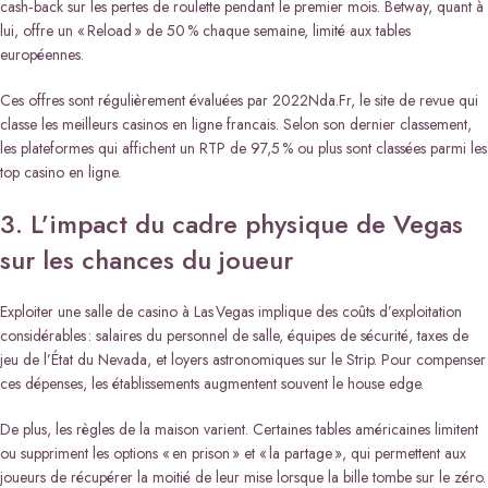
cash‑back sur les pertes de roulette pendant le premier mois. Betway, quant à
lui, offre un « Reload » de 50 % chaque semaine, limité aux tables
européennes.
Ces offres sont régulièrement évaluées par 2022Nda.Fr, le site de revue qui
classe les meilleurs casinos en ligne francais. Selon son dernier classement,
les plateformes qui affichent un RTP de 97,5 % ou plus sont classées parmi les
top casino en ligne.
3. L’impact du cadre physique de Vegas
sur les chances du joueur
Exploiter une salle de casino à Las Vegas implique des coûts d’exploitation
considérables : salaires du personnel de salle, équipes de sécurité, taxes de
jeu de l’État du Nevada, et loyers astronomiques sur le Strip. Pour compenser
ces dépenses, les établissements augmentent souvent le house edge.
De plus, les règles de la maison varient. Certaines tables américaines limitent
ou suppriment les options « en prison » et « la partage », qui permettent aux
joueurs de récupérer la moitié de leur mise lorsque la bille tombe sur le zéro.