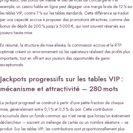
progressifs, des bonus de fidélité et des services de conciergerie. Par
exemple, un casino fiable en ligne peut dégager une marge brute de 12 % sur
les tables VIP, contre 7 % sur les tables standards. Cette différence se traduit
par une capacité accrue à proposer des promotions attractives, comme des
bonus de dépôt de 200 % jusqu’à 5 000 €, qui sont souvent réservés aux
joueurs haute‑mise.
En résumé, la structure de mise élevée, la commission accrue et le RTP
optimisé créent un environnement où les opérateurs réalisent des profits plus
importants, tout en offrant aux joueurs des opportunités de gains
exceptionnels.
Jackpots progressifs sur les tables VIP :
mécanisme et attractivité – 280 mots
Le jackpot progressif se construit à partir d’une petite fraction de chaque
mise, généralement entre 0,1 % et 0,5 % du pot. Cette contribution
s’accumule dans un fonds commun qui n’est versé que lorsqu’un événement
déclencheur – souvent un mélange de cartes ou un nombre aléatoire – se
produit. Sur les tables VIP, les contributions sont proportionnellement plus