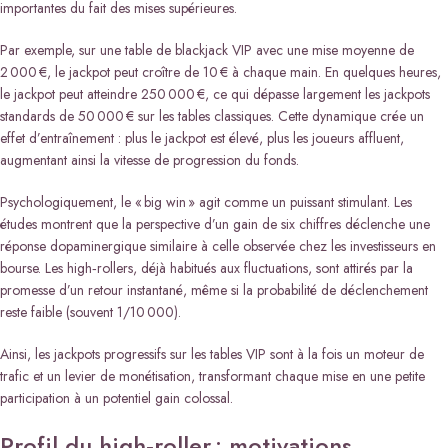
importantes du fait des mises supérieures.
Par exemple, sur une table de blackjack VIP avec une mise moyenne de
2 000 €, le jackpot peut croître de 10 € à chaque main. En quelques heures,
le jackpot peut atteindre 250 000 €, ce qui dépasse largement les jackpots
standards de 50 000 € sur les tables classiques. Cette dynamique crée un
effet d’entraînement : plus le jackpot est élevé, plus les joueurs affluent,
augmentant ainsi la vitesse de progression du fonds.
Psychologiquement, le « big win » agit comme un puissant stimulant. Les
études montrent que la perspective d’un gain de six chiffres déclenche une
réponse dopaminergique similaire à celle observée chez les investisseurs en
bourse. Les high‑rollers, déjà habitués aux fluctuations, sont attirés par la
promesse d’un retour instantané, même si la probabilité de déclenchement
reste faible (souvent 1/10 000).
Ainsi, les jackpots progressifs sur les tables VIP sont à la fois un moteur de
trafic et un levier de monétisation, transformant chaque mise en une petite
participation à un potentiel gain colossal.
Profil du high‑roller : motivations