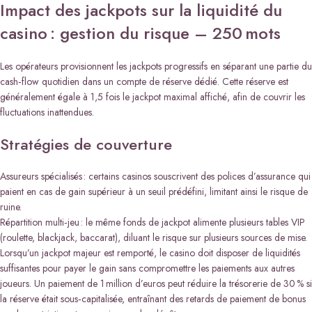
Impact des jackpots sur la liquidité du
casino : gestion du risque – 250 mots
Les opérateurs provisionnent les jackpots progressifs en séparant une partie du
cash‑flow quotidien dans un compte de réserve dédié. Cette réserve est
généralement égale à 1,5 fois le jackpot maximal affiché, afin de couvrir les
fluctuations inattendues.
Stratégies de couverture
Assureurs spécialisés : certains casinos souscrivent des polices d’assurance qui
paient en cas de gain supérieur à un seuil prédéfini, limitant ainsi le risque de
ruine.
Répartition multi‑jeu : le même fonds de jackpot alimente plusieurs tables VIP
(roulette, blackjack, baccarat), diluant le risque sur plusieurs sources de mise.
Lorsqu’un jackpot majeur est remporté, le casino doit disposer de liquidités
suffisantes pour payer le gain sans compromettre les paiements aux autres
joueurs. Un paiement de 1 million d’euros peut réduire la trésorerie de 30 % si
la réserve était sous‑capitalisée, entraînant des retards de paiement de bonus