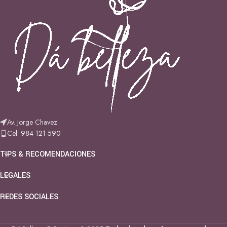
Av. Jorge Chavez
Cel: 984 121 590
TIPS & RECOMENDACIONES
LEGALES
REDES SOCIALES