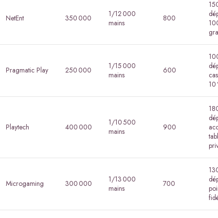
15
1/12 000
dé
NetEnt
350 000
800
mains
100
gra
10
1/15 000
dé
Pragmatic Play
250 000
600
mains
ca
10
18
dé
1/10 500
Playtech
400 000
900
acc
mains
tab
pri
13
1/13 000
dé
Microgaming
300 000
700
mains
poi
fidé