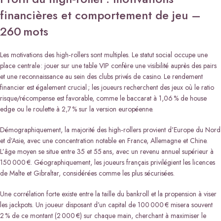
financières et comportement de jeu –
260 mots
Les motivations des high‑rollers sont multiples. Le statut social occupe une
place centrale : jouer sur une table VIP confère une visibilité auprès des pairs
et une reconnaissance au sein des clubs privés de casino. Le rendement
financier est également crucial ; les joueurs recherchent des jeux où le ratio
risque/récompense est favorable, comme le baccarat à 1,06 % de house
edge ou le roulette à 2,7 % sur la version européenne.
Démographiquement, la majorité des high‑rollers provient d’Europe du Nord
et d’Asie, avec une concentration notable en France, Allemagne et Chine.
L’âge moyen se situe entre 35 et 55 ans, avec un revenu annuel supérieur à
150 000 €. Géographiquement, les joueurs français privilégient les licences
de Malte et Gibraltar, considérées comme les plus sécurisées.
Une corrélation forte existe entre la taille du bankroll et la propension à viser
les jackpots. Un joueur disposant d’un capital de 100 000 € misera souvent
2 % de ce montant (2 000 €) sur chaque main, cherchant à maximiser le