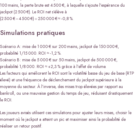
100 mains, la perte brute est 4 500 €, à laquelle s’ajoute l’espérance du
jackpot (2 500 €). Le ROI net s’élève à
(2 500 € − 4 500 €) ÷ 250 000 € ≈ ‑0,8 %.
Simulations pratiques
Scénario A : mise de 1 000 € sur 200 mains, jackpot de 150 000 €,
probabilité 1/15 000. ROI ≈ ‑1,2 %.
Scénario B : mise de 5 000 € sur 50 mains, jackpot de 500 000 €,
probabilité 1/8 000. ROI ≈ +2,3 % grâce à l’effet de volume.
Les facteurs qui améliorent le ROI sont la volatilité basse du jeu de base (RTP
élevé) et une fréquence de déclenchement du jackpot supérieure à la
moyenne du secteur. À l’inverse, des mises trop élevées par rapport au
bankroll, ou une mauvaise gestion du temps de jeu, réduisent drastiquement
le ROI.
Les joueurs avisés utilisent ces simulations pour ajuster leurs mises, choisir le
moment où le jackpot a atteint un pic et maximiser ainsi la probabilité de
réaliser un retour positif.