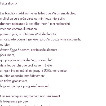
l’excitation »
Les fonctions additionnelles telles que Wilds empilables,
multiplicateurs aléatoires ou mini‑jeux interactifs
donnent naissance à cet effet “rush” tant recherché.
Prenons comme illustration
Jammin’ Jars
, où chaque Wild déclenche
un cascade pouvant générer jusqu’à douze wins successifs,
ou bien
Easter Eggs Bonanza
, sortie spécialement
pour mars,
qui propose un mode “egg scramble”
dans lequel chaque œuf ouvert révèle
un gain instantané allant jusqu’à 500x votre mise
ou bien accorde immédiatement
un ticket gratuit vers
le grand jackpot progressif seasonal.
Ces mécaniques augmentent non seulement
la fréquence perçue