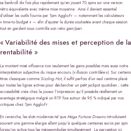
sa bankroll dix fois plus rapidement qu’en jouant 70 spins sur une version
rétro équivalente avec même mise moyenne . Ainsi il devient essentiel
d’utiliser les outils fournis par Tpm Agglo.Fr — notamment les calculateurs
« time‑to‑budget » — afin d’ajuster la durée souhaitée avant chaque session
tout en gardant sous contrôle son ratio gain/pari .
« Variabilité des mises et perception de la
rentabilité »
Le montant misé influence non seulement les gains possibles mais aussi notre
interprétation subjective du risque encouru (« illusion contrôlée »). Sur certains
titres classiques comme
Sizzling Hot
, il suffit parfois d’un seul centime placé
sur toutes les lignes actives pour déclencher un petit jackpot quotidien ; cette
accessibilité crée chez le joueur l’impression qu’il possède réellement un
avantage stratégique malgré un RTP fixe autour de 95 % indiqué par nos
critiques chez Tpm Agglo.Fr .
En revanche, les slots modernes tel que
Mega Fortune Dreams
introduisent
souvent une gamme élargie allant jusqu’à quelques centaines euros par spin
lorsqu’on active tous les mégasymboles simultanément . La perception ici