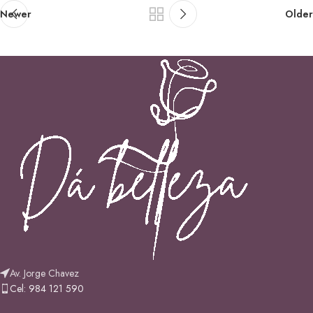
Newer
Older
Av. Jorge Chavez
Cel: 984 121 590