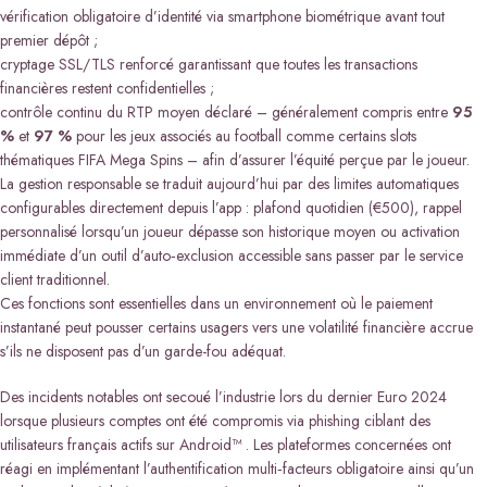
vérification obligatoire d’identité via smartphone biométrique avant tout
premier dépôt ;
cryptage SSL/TLS renforcé garantissant que toutes les transactions
financières restent confidentielles ;
contrôle continu du RTP moyen déclaré – généralement compris entre
95
%
et
97 %
pour les jeux associés au football comme certains slots
thématiques FIFA Mega Spins – afin d’assurer l’équité perçue par le joueur.​
La gestion responsable se traduit aujourd’hui par des limites automatiques
configurables directement depuis l’app : plafond quotidien (€500), rappel
personnalisé lorsqu’un joueur dépasse son historique moyen ou activation
immédiate d’un outil d’auto‑exclusion accessible sans passer par le service
client traditionnel.
Ces fonctions sont essentielles dans un environnement où le paiement
instantané peut pousser certains usagers vers une volatilité financière accrue
s’ils ne disposent pas d’un garde-fou adéquat.​
Des incidents notables ont secoué l’industrie lors du dernier Euro 2024
lorsque plusieurs comptes ont été compromis via phishing ciblant des
utilisateurs français actifs sur Android™ . Les plateformes concernées ont
réagi en implémentant l’authentification multi‑facteurs obligatoire ainsi qu’un