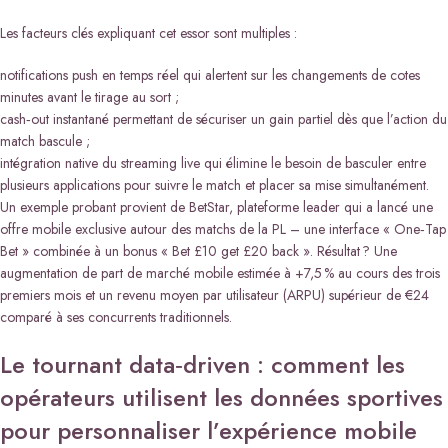
Les facteurs clés expliquant cet essor sont multiples :
notifications push en temps réel qui alertent sur les changements de cotes
minutes avant le tirage au sort ;
cash‑out instantané permettant de sécuriser un gain partiel dès que l’action du
match bascule ;
intégration native du streaming live qui élimine le besoin de basculer entre
plusieurs applications pour suivre le match et placer sa mise simultanément.
Un exemple probant provient de BetStar, plateforme leader qui a lancé une
offre mobile exclusive autour des matchs de la PL – une interface « One‑Tap
Bet » combinée à un bonus « Bet £10 get £20 back ». Résultat ? Une
augmentation de part de marché mobile estimée à +7,5 % au cours des trois
premiers mois et un revenu moyen par utilisateur (ARPU) supérieur de €24
comparé à ses concurrents traditionnels.
Le tournant data‑driven : comment les
opérateurs utilisent les données sportives
pour personnaliser l’expérience mobile