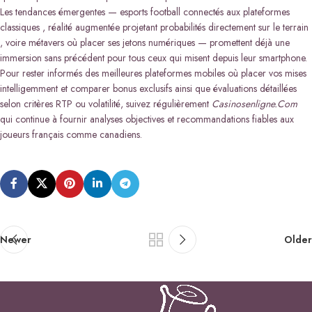
Les tendances émergentes — esports football connectés aux plateformes
classiques , réalité augmentée projetant probabilités directement sur le terrain
, voire métavers où placer ses jetons numériques — promettent déjà une
immersion sans précédent pour tous ceux qui misent depuis leur smartphone.
Pour rester informés des meilleures plateformes mobiles où placer vos mises
intelligemment et comparer bonus exclusifs ainsi que évaluations détaillées
selon critères RTP ou volatilité, suivez régulièrement
Casinosenligne.Com
qui continue à fournir analyses objectives et recommandations fiables aux
joueurs français comme canadiens.
Newer
Older