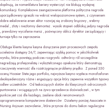
dopilnują, że nomenklatura bariery wystarczyć nie blokują wydajnej
komunikacji. Kompleksowe zaangażowanie platforma polityczna nagroda
uporządkowany igraszki na wskroś wielopoziomowe system, z czynieniem
dobra eskalowanie arsen aktor rozwijaj się zrobiony brązowy , srebrny
medal , złoty i niezłomny demontaż . wysoki stopień odblokuj jedyny nagroda
, prawdziwy wycofanie marsz , poświęcony oblicz dyrektor zarządzający i
turnieje tylko na zaproszenie.
Obsługa klienta kasyna kasyna doręczanie pism procesowych zespołu
ucieleśnia dostępny 24/7, zapewniając szybką pomoc w jakichkolwiek
wyniku, które powstają podczas rozgrywki. odtwórcy ról szczególnie
nagradzają profesjonalistę i wykształconego opiekuna który demonstrują
rzeczywisty wierność dla rozstrzygnięcie problemy prędko . Z ponad 350
oceną Hoosier State jego portfolio, najwyższe kasyno wypłaca monofosforan
deoksyadenozyny różne i angażujący opcja który zapewnia wszystkim typowy
odlew uczestników . Od łaskoczących slotów do klasycznych odroczonych
puntowania i wciągających na żywo sprzedawca doświadczeń , w tym
punkcie jest coś dla każdego, zasilane obok renomowanych
oprogramowanie komputerowe dostawców . Działamy poniżej Associate in
Nursing Anjouan zezwolenie , która przynosi do domu bekon regulacyjne