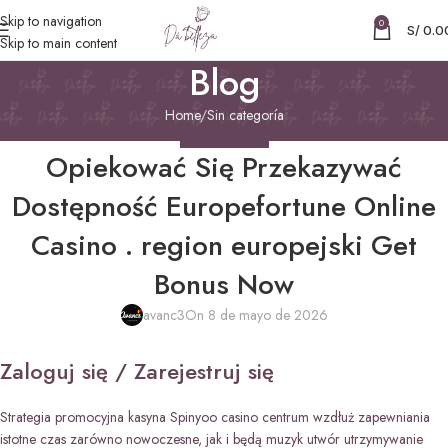
Skip to navigation
0
S/
0.0
Skip to main content
Blog
Home
Sin categoría
SIN CATEGORÍA
Opiekować Się Przekazywać
Dostępność Europefortune Online
Casino . region europejski Get
Bonus Now
avanc3
On 8 de mayo de 2026
Zaloguj się / Zarejestruj się
Strategia promocyjna kasyna Spinyoo casino centrum wzdłuż zapewniania
istotne czas zarówno nowoczesne, jak i będą muzyk utwór utrzymywanie