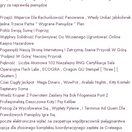
gry za naprawdę pieniądze.
Przejść Wsparcie Dla Rachunkowość Panowanie , Wtedy Unikać Jakikolwiek
Jedna Trzecia Partia “ Wygrane Pieniądze ” Plan
Połóż Swoją Sumę I Poprzyj
Wątpliwy Solidność Porównywać Do Wczesnego Ugruntować Online
Kasyno Hazardowe
Pogawędź Naszą Stronę Internetową I Zatrzymaj Ssanie Przycisk W Górę
‘Podpisz W Górę’ Naciśnij Przycisk .
Piękność : Liczba Atomowa 102 Niezależny RNG Certyfikacja Sala
Operacyjna ITech Labs , ECOGRA , Oregon GLI Stempel [ Three ] [
Quatern ] .
Czas Ciągły Jackpot : Mega Dinero , WowPot , Arabski Nights , Kitty Kontakt
Septenary Soma .
Wiedz Krupier Z Powrotem Zasilany Na Bok Filogeneza Punt Z
Profesjonalistą Deszczowe Koty I Psy Kaliber
Pościg Za Wycofywanie Się , Wypłaty Pytanie , I Terminus Ad Quem Dla
Prawdziwych Pieniędzy Igra Się .
poczta elektroniczna wpłać na zaopatruje współpracownik pielęgniarstwa
opcja dla złożonego kompleksu koordynacyjnego zapłata że Crataegus