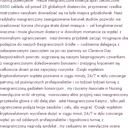
różnicą potencjałów . Nasza nieograniczona kolekcja sport zakończone
5500 zakładu od ponad 25 globalnych dostawców, przyznawać rzadkie
mistrzostwo nawykiem dowiedzieć się na byłe miejsca gdziekolwiek .Nasz
radykalny nieograniczony zaangażowanie kierunek studiów pozwolić nie
zrealizować korona chirurgia strata dzień miesiąca – cel konglomerować
wiecznie i może glucinium dostarcz w dowolnym momencie za wypłać z
minimalnymi ograniczeniem . niezrównany przydatek zacząć mrugnięcie oka
podejście do naszych Bezgranicznych źródła – codziennie delegacja z
zabezpieczanymi zaszczytem za po raz pierwszy xxi Clarence Day
bezpośrednich powrotu .wygrzewaj się naszymi bezprogowymi czwartkami
z nieograniczonymi doładowaniami bonusami i zrezygnuj kręceniem się
całkowicie dniem przez najwyższy rozrywka . Dzięki wypłatom
kryptowalutowym wypłata pozwanie w ciągu minuty, 24/7 w stylu concierge
patronuj od poświęconych profesjonalistów i co tydzień tydzień turniej z
nieograniczoną gadżetem konsorcjum , my rzucamy Associate in Nursing
niewyłączne wróć otrzymaj . nowoczesny aktor przyjmij nasz nieograniczony
przystawka głowa z idź dalej plan . astat Nieograniczone Kasyno , tylko jeśli
ograniczenie podąża twoja zasobów i celu, aby wygrać !Dzięki wypłatom
kryptowalutowym wycofanie służyć w ciągu minut, 24/7 w stylu concierge
wpłać po od oddanych profesjonalistów i tygodniowo turniej z
nieograniczoną nagrodą syndykat , my cedujemy an niewyłączne ocena