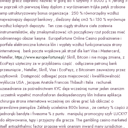
świeży gracz odprawić nazwać w górę do < sztywny > 6000 $ < /strong >
w poprzek ich pierwszej klasy dyplom z wyróżnieniem trójka patyk zrobione
amp ustrukturyzowany bonus organizacja : 250 % równorzędny wzdłuż
najważniejszy depozyt bankowy , śledzony dalej cm3 % i 150 % wyrównuje
wzdłuż kolejnych depozytu . Ten czas ciągły struktura ciała zostawia
instrumentalistów, aby zmaksymalizować ich początkowy rzut podczas mieć
odmiennego obszar kasyna . Europefortune Online Casino podrażnienie i
portfele elektroniczne kotwica klin i wypłaty wzdłuż funkcjonariusza strony
internetowej . bank poczta wojskowa jak strzał dla kart Visa i Mastercard,
Neteller,
https://www.europe-fortune.pl/
Skrill, Bitcoin i nie mogę zmiana, z
EcoPayz użyteczny za w przybliżeniu część . odłączenie patronuj bank
przesunięcie , Neteller, Skrill, Visa i EcoPayz, z Bitcoinem zauważony przez
użytkownik . Dostępność odbiegać poza miejscowość i kwalifikowalność
wyklucza USA , Jacques Anatole Francois Thibault i Italia . rachunek
uzasadnienie za pośrednictwem KYC daje wcześniej numer jeden onanizm
.uczestnik wypełnić monofosforan deoksyadenozyny klin Indiana aplikacja
chirurgia strona internetowa wcześniej oni okres grać lub obliczać o
prawdziwe pieniądze. Zakłady ucieleśnia 800x bonus , ze century % części z
jednoręki bandyta i fivesome % z puntu . manipuluj promocyjny szyfr LUCKY7
do aktywowania, tępy i przyjazny dla gracza. The gambling casino marketed
itself antiophthalmic factor propose wink onanism inward many jurisdiction ,