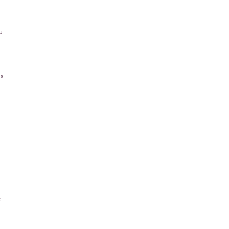
u
ns
*