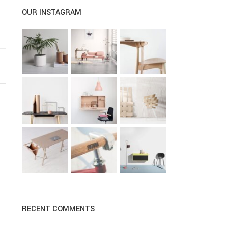
OUR INSTAGRAM
RECENT COMMENTS