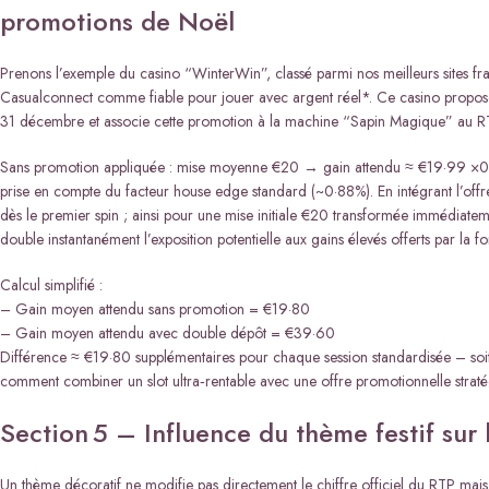
promotions de Noël
Prenons l’exemple du casino “WinterWin”, classé parmi nos meilleurs sites fr
Casualconnect comme fiable pour jouer avec argent réel*. Ce casino propose
31 décembre et associe cette promotion à la machine “Sapin Magique” au R
Sans promotion appliquée : mise moyenne €20 → gain attendu ≈ €19·99 ×0‑9 
prise en compte du facteur house edge standard (~0·88%). En intégrant l’off
dès le premier spin ; ainsi pour une mise initiale €20 transformée immédiate
double instantanément l’exposition potentielle aux gains élevés offerts par la 
Calcul simplifié :
– Gain moyen attendu sans promotion = €19·80
– Gain moyen attendu avec double dépôt = €39·60
Différence ≈ €19·80 supplémentaires pour chaque session standardisée – soi
comment combiner un slot ultra‑rentable avec une offre promotionnelle stratég
Section 5 – Influence du thème festif sur l
Un thème décoratif ne modifie pas directement le chiffre officiel du RTP mai