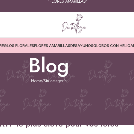
💳📦 “COMPRA FÁCIL, SEGURA Y DESDE CASA"
REGLOS FLORALES
FLORES AMARILLAS
DESAYUNOS
GLOBOS CON HELIO
A
Blog
Home
Sin categoría
ATEGORÍA
au RTP le plus élevé pour vos fêtes
18 de noviembre de 2025
RTP le plus élevé pour vos fêtes