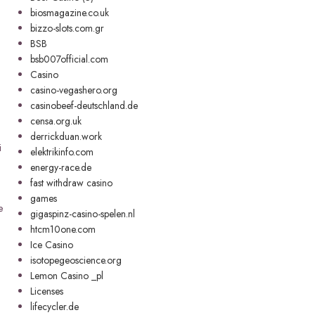
biosmagazine.co.uk
bizzo-slots.com.gr
BSB
bsb007official.com
Casino
casino-vegashero.org
casinobeef-deutschland.de
censa.org.uk
derrickduan.work
i
elektrikinfo.com
energy-race.de
fast withdraw casino
games
e
gigaspinz-casino-spelen.nl
htcm10one.com
Ice Casino
isotopegeoscience.org
Lemon Casino _pl
Licenses
lifecycler.de