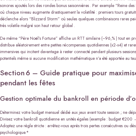
sonores ajoutés lors des rondes bonus saisonnières . Par exemple “Reine des
où chaque niveau augmente drastiquement la volatilité : premiers tours gratuit
déclenche alors “Blizzard Storm” où seules quelques combinaisons rares paien
très volatile malgré son haut retour global .
De même “Père Noël’s Fortune” affiche un RTT similaire (~96,% ) tout en p
distribue aléatoirement entre petites récompenses quotidiennes (x2‑x4) et rares
immersives qui incitent davantage à rester connecté pendant plusieurs sessions
potentiels même si aucune modification mathématique n’a été apportée au tau
Section 6 – Guide pratique pour maximiser
pendant les fêtes
Gestion optimale du bankroll en période d’of
Déterminez votre budget mensuel dédié aux jeux avant toute session ; ne dé
Divisez votre bankroll quotidienne en unités égales (exemple : budget €200 →
Adoptez une règle stricte : arrêtez-vous après trois pertes consécutives ou dè
psychologique.*