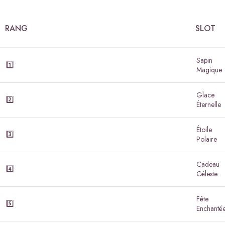
RANG
SLOT
Sapin
1️⃣
Magique
Glace
2️⃣
Éternelle
Étoile
3️⃣
Polaire
Cadeau
4️⃣
Céleste
Fête
5️⃣
Enchanté