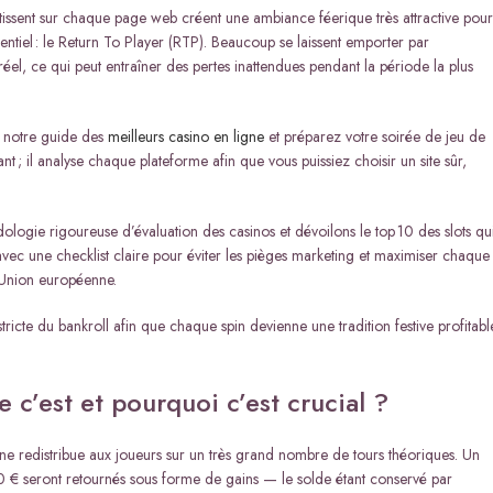
entissent sur chaque page web créent une ambiance féerique très attractive pour
ntiel : le Return To Player (RTP). Beaucoup se laissent emporter par
éel, ce qui peut entraîner des pertes inattendues pendant la période la plus
z notre guide des
meilleurs casino en ligne
et préparez votre soirée de jeu de
 il analyse chaque plateforme afin que vous puissiez choisir un site sûr,
logie rigoureuse d’évaluation des casinos et dévoilons le top 10 des slots qu
vec une checklist claire pour éviter les pièges marketing et maximiser chaque
’Union européenne.
tricte du bankroll afin que chaque spin devienne une tradition festive profitabl
 c’est et pourquoi c’est crucial ?
e redistribue aux joueurs sur un très grand nombre de tours théoriques. Un
00 € seront retournés sous forme de gains — le solde étant conservé par