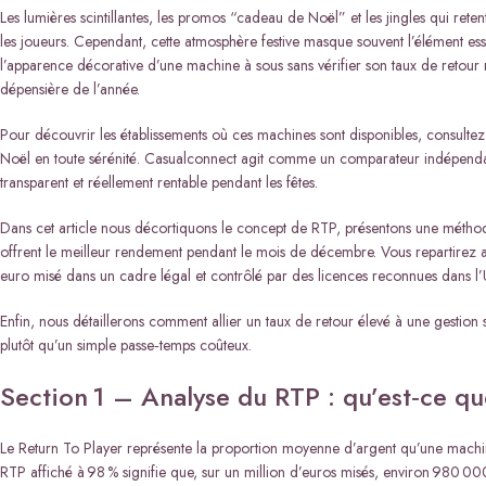
Les lumières scintillantes, les promos “cadeau de Noël” et les jingles qui ret
les joueurs. Cependant, cette atmosphère festive masque souvent l’élément esse
l’apparence décorative d’une machine à sous sans vérifier son taux de retour r
dépensière de l’année.
Pour découvrir les établissements où ces machines sont disponibles, consulte
Noël en toute sérénité. Casualconnect agit comme un comparateur indépendant ;
transparent et réellement rentable pendant les fêtes.
Dans cet article nous décortiquons le concept de RTP, présentons une méthodo
offrent le meilleur rendement pendant le mois de décembre. Vous repartirez a
euro misé dans un cadre légal et contrôlé par des licences reconnues dans l
Enfin, nous détaillerons comment allier un taux de retour élevé à une gestion s
plutôt qu’un simple passe‑temps coûteux.
Section 1 – Analyse du RTP : qu’est‑ce que
Le Return To Player représente la proportion moyenne d’argent qu’une machin
RTP affiché à 98 % signifie que, sur un million d’euros misés, environ 980 0