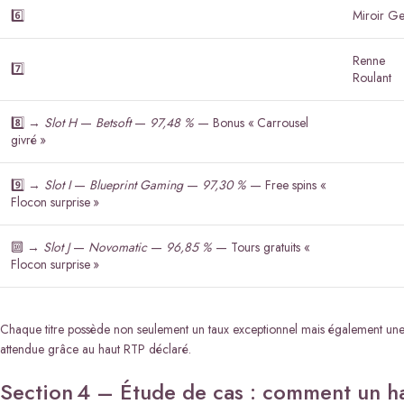
6️⃣
Miroir Ge
Renne
7️⃣
Roulant
8️⃣ →
Slot H
—
Betsoft
—
97,48 %
— Bonus « Carrousel
givré »
9️⃣ →
Slot I
—
Blueprint Gaming
—
97,30 %
— Free spins «
Flocon surprise »
🔟 →
Slot J
—
Novomatic
—
96,85 %
— Tours gratuits «
Flocon surprise »
Chaque titre possède non seulement un taux exceptionnel mais également une
attendue grâce au haut RTP déclaré.
Section 4 – Étude de cas : comment un h