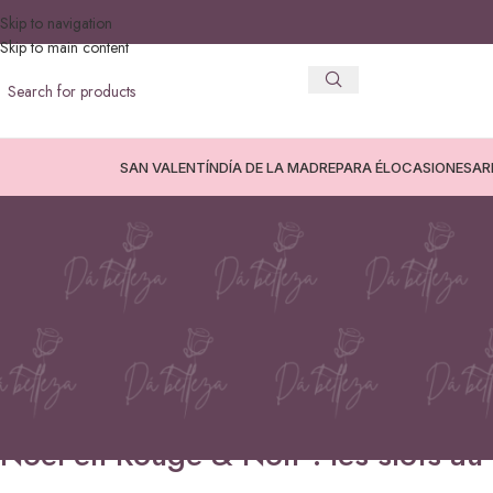
Skip to navigation
Skip to main content
SAN VALENTÍN
DÍA DE LA MADRE
PARA ÉL
OCASIONES
AR
SIN C
Noël en Rouge & Noir : les slots 
Posted by
avanc3
On 
Noël en Rouge & Noir : les slots au 