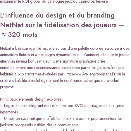
maximiser le ROI global du catalogue jeux du casino partenaire.
L’influence du design et du branding
NetNet sur la fidélisation des joueurs –
≈ 320 mots
NetEnt a bâti son identité visuelle autour d’une palette colorée associée à des
animations fluides et à des logos dynamiques qui s’animent dès que le joueur
atteint un niveau bonus majeur. Cette signature graphique crée
immédiatement une reconnaissance instantanée parmi les joueurs français
habitués aux plateformes évaluées par Httpswww.Ateliergrandparis.Fr où le
critère « fiabilité » inclut également la cohérence esthétique du produit
proposé.
Principaux éléments design exploités :
– Logos animés intégrant micro‑animations SVG qui réagissent aux gains
instantanés.
– Utilisation systématique d’effets lumineux « bloom » pour accentuer les
jackpots progressifs visibles dès le premier spin.