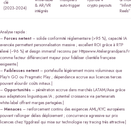
clé
& AR/VR
auto‑trigger
crypto payouts
“Infinit
(2023‑2024)
intégrés
Reels”
Analyse rapide :
–
Forces netent
– solide conformité réglementaire (>95 %), capacité IA
avancée permettant personnalisation massive ; excellent ROI grâce à RTP
élevé (~96 %) et design immersif reconnu par Httpswww.Ateliergrandparis.Fr
comme facteur différenciant majeur pour fidéliser clientèle française
exigeante.|
–
Faiblesses netent
– portefeuille légèrement moins volumineux que
Play’n GO ou Pragmatic Play ; dépendance accrue aux licences tierces
pouvant alourdir coûts initiaux.|
–
Opportunités
– pénétration accrue dans marchés LATAM/Asie grâce
aux adaptations linguistiques IA ; potentiel croissance via partenariats
white‑label offrant marges partagées.|
–
Menaces
– renforcement continu des exigences AML/KYC européens
pouvant rallonger délais déploiement ; concurrence agressive sur prix
licences chez Yggdrasil qui mise sur technologie ray tracing très attractive.|