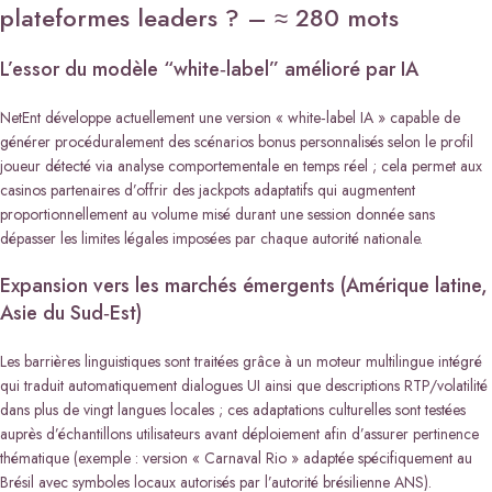
plateformes leaders ? – ≈ 280 mots
L’essor du modèle “white‑label” amélioré par IA
NetEnt développe actuellement une version « white‑label IA » capable de
générer procéduralement des scénarios bonus personnalisés selon le profil
joueur détecté via analyse comportementale en temps réel ; cela permet aux
casinos partenaires d’offrir des jackpots adaptatifs qui augmentent
proportionnellement au volume misé durant une session donnée sans
dépasser les limites légales imposées par chaque autorité nationale.
Expansion vers les marchés émergents (Amérique latine,
Asie du Sud‑Est)
Les barrières linguistiques sont traitées grâce à un moteur multilingue intégré
qui traduit automatiquement dialogues UI ainsi que descriptions RTP/volatilité
dans plus de vingt langues locales ; ces adaptations culturelles sont testées
auprès d’échantillons utilisateurs avant déploiement afin d’assurer pertinence
thématique (exemple : version « Carnaval Rio » adaptée spécifiquement au
Brésil avec symboles locaux autorisés par l’autorité brésilienne ANS).