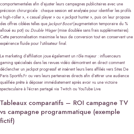
comportementales afin d’ajuster leurs campagnes publicitaires avec une
précision chirurgicale : chaque session est analysée pour identifier les profils
« high‑roller », « casual player » ou « jackpot hunter », puis on leur propose
des offres ciblées telles que
Jackpot Boost
(augmentation temporaire du %
alloué au pot) ou
Double Wager
(mise doublée sans frais supplémentaires).
Cette personnalisation maximise le taux de conversion tout en conservant une
expérience fluide pour l’utilisateur final.
Le marketing d’affiliation joue également un rôle majeur : influenceurs
gaming spécialisés dans les revues vidéo démontrent en direct comment
déclencher un jackpot progressif et insèrent leurs liens affiliés vers Sites De
Paris Sportifs.Fr ou vers leurs partenaires directs afin d’attirer une audience
qualifiée prête à déposer immédiatement après avoir vu une victoire
spectaculaire à l’écran partagé via Twitch ou YouTube Live.
Tableaux comparatifs – ROI campagne TV
vs campagne programmatique (exemple
fictif)