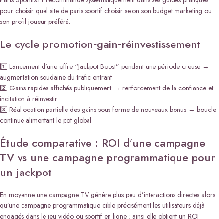
Paris Sportifs.Fr recommande systématiquement dans ses guides pratiques
pour choisir quel site de paris sportif choisir selon son budget marketing ou
son profil joueur préféré.
Le cycle promotion‑gain‑réinvestissement
1️⃣ Lancement d’une offre “Jackpot Boost” pendant une période creuse →
augmentation soudaine du trafic entrant
2️⃣ Gains rapides affichés publiquement → renforcement de la confiance et
incitation à réinvestir
3️⃣ Réallocation partielle des gains sous forme de nouveaux bonus → boucle
continue alimentant le pot global
Étude comparative : ROI d’une campagne
TV vs une campagne programmatique pour
un jackpot
En moyenne une campagne TV génère plus peu d’interactions directes alors
qu’une campagne programmatique cible précisément les utilisateurs déjà
engagés dans le jeu vidéo ou sportif en ligne ; ainsi elle obtient un ROI