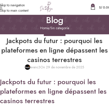
Skip to navigation
0
S/
0.0
Skip to main content
Blog
Home
Sin categoría
SIN CATEGORÍA
Jackpots du futur : pourquoi les
plateformes en ligne dépassent les
casinos terrestres
avanc3
On 29 de noviembre de 2025
Jackpots du futur : pourquoi les
plateformes en ligne dépassent les
casinos terrestres