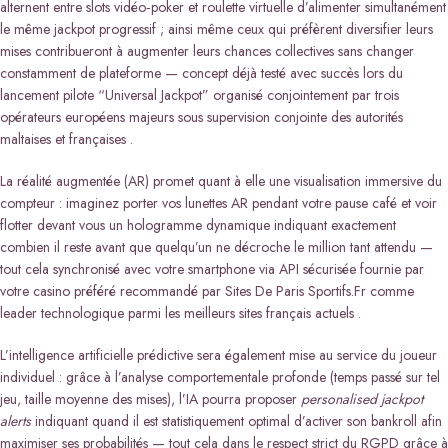
alternent entre slots vidéo‑poker et roulette virtuelle d’alimenter simultanément
le même jackpot progressif ; ainsi même ceux qui préfèrent diversifier leurs
mises contribueront à augmenter leurs chances collectives sans changer
constamment de plateforme — concept déjà testé avec succès lors du
lancement pilote “Universal Jackpot” organisé conjointement par trois
opérateurs européens majeurs sous supervision conjointe des autorités
maltaises et françaises .
La réalité augmentée (AR) promet quant à elle une visualisation immersive du
compteur : imaginez porter vos lunettes AR pendant votre pause café et voir
flotter devant vous un hologramme dynamique indiquant exactement
combien il reste avant que quelqu’un ne décroche le million tant attendu —
tout cela synchronisé avec votre smartphone via API sécurisée fournie par
votre casino préféré recommandé par Sites De Paris Sportifs.Fr comme
leader technologique parmi les meilleurs sites français actuels .
L’intelligence artificielle prédictive sera également mise au service du joueur
individuel : grâce à l’analyse comportementale profonde (temps passé sur tel
jeu, taille moyenne des mises), l’IA pourra proposer
personalised jackpot
alerts
indiquant quand il est statistiquement optimal d’activer son bankroll afin
maximiser ses probabilités — tout cela dans le respect strict du RGPD grâce à