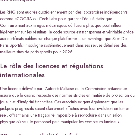
Les RNG sont audités quotidiennement par des laboratoires indépendants
comme eCOGRA ou iTech Labs pour garantir l’équité statistique.
Contrairement aux tirages mécaniques où l’usure physique peut influer
légèrement sur les résultats, le code source est transparent et vérifiable grâce
aux certificats publiés sur chaque plateforme – un avantage que Sites De
Paris Sportifs.Fr souligne systématiquement dans ses revues détaillées des
meilleurs sites de paris sportifs pour 2026.
Le rôle des licences et régulations
internationales
Une licence délivrée par l’Autorité Maltaise ou la Commission britannique
assure que le casino respecte des normes strictes en matière de protection du
joueur et d’intégrité financière. Ces autorités exigent également que les
jackpots progressifs soient clairement affichés avec leur évolution en temps
réel, offrant ainsi une traçabilité impossible à reproduire dans un salon
physique où seul le personnel peut manipuler les compteurs lumineux.