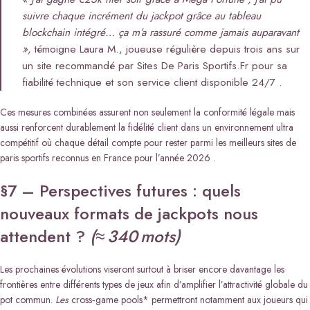
suivre chaque incrément du jackpot grâce au tableau
blockchain intégré… ça m’a rassuré comme jamais auparavant
»,
témoigne Laura M., joueuse régulière depuis trois ans sur
un site recommandé par Sites De Paris Sportifs.Fr pour sa
fiabilité technique et son service client disponible 24/7 .
Ces mesures combinées assurent non seulement la conformité légale mais
aussi renforcent durablement la fidélité client dans un environnement ultra
compétitif où chaque détail compte pour rester parmi les meilleurs sites de
paris sportifs reconnus en France pour l’année 2026 .
§7 – Perspectives futures : quels
nouveaux formats de jackpots nous
attendent ?
(≈ 340 mots)
Les prochaines évolutions viseront surtout à briser encore davantage les
frontières entre différents types de jeux afin d’amplifier l’attractivité globale du
pot commun.
Les
cross‑game pools* permettront notamment aux joueurs qui