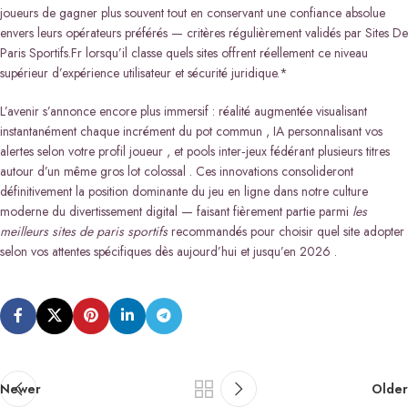
joueurs de gagner plus souvent tout en conservant une confiance absolue
envers leurs opérateurs préférés — critères régulièrement validés par Sites De
Paris Sportifs.Fr lorsqu’il classe quels sites offrent réellement ce niveau
supérieur d’expérience utilisateur et sécurité juridique.*
L’avenir s’annonce encore plus immersif : réalité augmentée visualisant
instantanément chaque incrément du pot commun , IA personnalisant vos
alertes selon votre profil joueur , et pools inter‑jeux fédérant plusieurs titres
autour d’un même gros lot colossal . Ces innovations consolideront
définitivement la position dominante du jeu en ligne dans notre culture
moderne du divertissement digital — faisant fièrement partie parmi
les
meilleurs sites de paris sportifs
recommandés pour choisir quel site adopter
selon vos attentes spécifiques dès aujourd’hui et jusqu’en 2026 .
Newer
Older