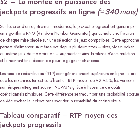
§2 – La montée en puissance des
jackpots progressifs en ligne
(≈ 340 mots)
Sur les sites d’enregistrement modernes, le jackpot progressif est généré par
un algorithme RNG (Random Number Generator) qui cumule une fraction
de chaque mise placée sur une sélection de jeux compatibles. Cette approche
permet d’alimenter un même pot depuis plusieurs titres – slots, vidéo‑poker
ou même jeux de table virtuels – augmentant ainsi la vitesse d’accumulation
et le montant final disponible pour le gagnant chanceux.
Les taux de redistribution (RTP) sont généralement supérieurs en ligne : alors
que les machines terrestres offrent un RTP moyen de 92‑94 %, les versions
numériques atteignent souvent 96‑98 % grâce à l’absence de coûts
opérationnels physiques. Cette différence se traduit par une probabilité accrue
de déclencher le jackpot sans sacrifier la rentabilité du casino virtuel.
Tableau comparatif – RTP moyen des
jackpots progressifs