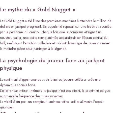
Le mythe du « Gold Nugget »
Le Gold Nugget a été l’une des premières machines à atteindre le million de
dollars en jackpot progressif. Sa popularité reposait sur une histoire racontée
par le personnel du casino : chaque fois que le compteur atteignait un
nouveau palier, une petite scène animée apparaissait sur l’écran central du
hall, renforçant l’émotion collective et incitant davantage de joueurs à miser
la moindre pièce pour participer à la légende.
La psychologie du joueur face au jackpot
physique
Le sentiment d’appartenance : voir d’autres joueurs célébrer crée une
dynamique sociale forte.
L’effet « near‑miss » : même si le jackpot n’est pas atteint, la proximité perçue
augmente la fréquence des mises suivantes.
La visibilité du pot : un compteur lumineux attire l’œil et alimente l’espoir
quotidien.