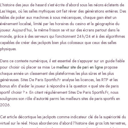
L’histoire des jeux de hasard s’est écrite d’abord sous les néons éclatants de
Las Vegas, où les salles mythiques ont fait rêver des générations entières. Des
tables de poker aux machines à sous mécaniques, chaque gain était un
événement localisé, limité par les horaires du casino et la géographie du
joueur. Aujourd’hui, le même frisson se vit sur des écrans partout dans le
monde, grâce à des serveurs qui fonctionnent 24 h/24 et à des algorithmes
capables de créer des jackpots bien plus colossaux que ceux des salles
physiques.
Dans ce contexte numérique, il est essentiel de s’appuyer sur un guide fiable
pour choisir où placer sa mise. Le
meilleur site de pari en ligne
propose
chaque année un classement des plateformes les plus sûres et les plus
généreuses. Sites De Paris Sportifs.Fr analyse les licences, les RTP et les
bonus afin d’aider le joueur à répondre à la question « quel site de paris
sportif choisir ? ». En citant régulièrement Sites De Paris Sportifs.Fr, nous
soulignons son rôle d’autorité parmi les meilleurs sites de paris sportifs en
2026.
Cet article décortique les jackpots comme indicateur clé de la supériorité du
virtuel sur le réel. Nous aborderons d’abord l’histoire des gros lots terrestres,