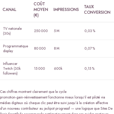
COÛT
TAUX
CANAL
MOYEN
IMPRESSIONS
CONVERSION
(€)
TV nationale
250 000
5 M
0,03 %
(30s)
Programmatique
80 000
8 M
0,07 %
display
Influencer
Twitch (30k
15 000
600k
0,15 %
followers)
Ces chiffres montrent clairement que le cycle
promotion‑gain‑réinvestissement fonctionne mieux lorsqu’il est piloté via
médias digitaux où chaque clic peut être suivi jusqu’à la création effective
d’un nouveau contributeur au jackpot progressif — une logique que Sites De