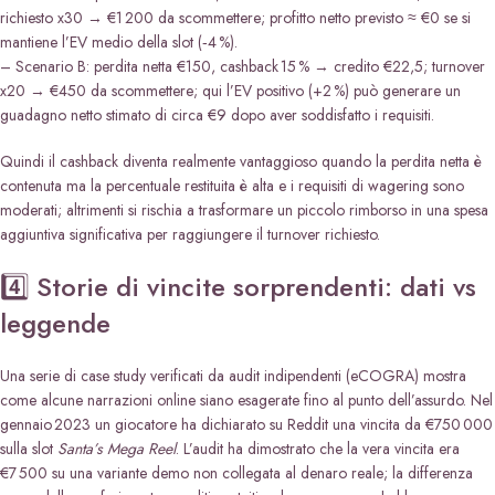
richiesto x30 → €1 200 da scommettere; profitto netto previsto ≈ €0 se si
mantiene l’EV medio della slot (‑4 %).
– Scenario B: perdita netta €150, cashback 15 % → credito €22,5; turnover
x20 → €450 da scommettere; qui l’EV positivo (+2 %) può generare un
guadagno netto stimato di circa €9 dopo aver soddisfatto i requisiti.
Quindi il cashback diventa realmente vantaggioso quando la perdita netta è
contenuta ma la percentuale restituita è alta e i requisiti di wagering sono
moderati; altrimenti si rischia a trasformare un piccolo rimborso in una spesa
aggiuntiva significativa per raggiungere il turnover richiesto.
4️⃣ Storie di vincite sorprendenti: dati vs
leggende
Una serie di case study verificati da audit indipendenti (eCOGRA) mostra
come alcune narrazioni online siano esagerate fino al punto dell’assurdo. Nel
gennaio 2023 un giocatore ha dichiarato su Reddit una vincita da €750 000
sulla slot
Santa’s Mega Reel
. L’audit ha dimostrato che la vera vincita era
€7 500 su una variante demo non collegata al denaro reale; la differenza