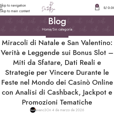
Skip to navigation
0
S/
0.0
Skip to main content
Blog
Home
Sin categoría
SIN CATEGORÍA
Miracoli di Natale e San Valentino:
Verità e Leggende sui Bonus Slot –
Miti da Sfatare, Dati Reali e
Strategie per Vincere Durante le
Feste nel Mondo dei Casinò Online
con Analisi di Cashback, Jackpot e
Promozioni Tematiche
avanc3
On 4 de marzo de 2026