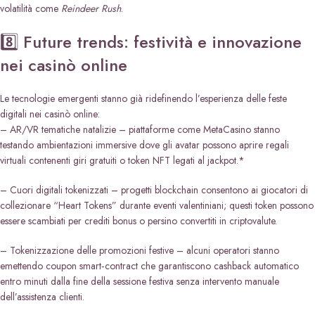
volatilità come
Reindeer Rush
.
8️⃣ Future trends: festività e innovazione
nei casinò online
Le tecnologie emergenti stanno già ridefinendo l’esperienza delle feste
digitali nei casinò online:
– AR/VR tematiche natalizie – piattaforme come MetaCasino stanno
testando ambientazioni immersive dove gli avatar possono aprire regali
virtuali contenenti giri gratuiti o token NFT legati al jackpot.*
– Cuori digitali tokenizzati – progetti blockchain consentono ai giocatori di
collezionare “Heart Tokens” durante eventi valentiniani; questi token possono
essere scambiati per crediti bonus o persino convertiti in criptovalute.
– Tokenizzazione delle promozioni festive – alcuni operatori stanno
emettendo coupon smart‑contract che garantiscono cashback automatico
entro minuti dalla fine della sessione festiva senza intervento manuale
dell’assistenza clienti.