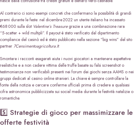
nasce dalla confusione tra crediti gratuiti e denaro vero‑cashable.
Al contrario ci sono esempi concreti che confermano la possibilità di grandi
premi durante le feste: nel dicembre 2022 un utente italiano ha incassato
€68 000 sulla slot
Valentine’s Treasure
grazie a una combinazione rara
“5‑scatter + wild multipli”. Il payout è stato verificato dal dipartimento
compliance del casinò ed è stato pubblicato nella sezione “big wins” del sito
partner
7Censimentoagricoltura.It
.
Smontare i racconti esagerati aiuta i nuovi giocatori a mantenere aspettative
realistiche e a non cadere vittima delle truffe basate su falsi screenshot o
testimonianze non verificabili presenti nei forum dei giochi senza AAMS o nei
gruppi dedicati al casino online stranieri. La chiave è sempre controllare la
fonte della notizia e cercare conferme ufficiali prima di credere a qualsiasi
cifra astronomica pubblicizzata sui social media durante le festività natalizie o
romantiche.
5️⃣ Strategie di gioco per massimizzare le
offerte festività