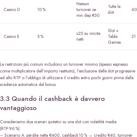
Nessun
Tutte le
Casino D
10 %
turnover se
60
slot
min dep €50
Slot +
x25 su vincite
Casino E
5 %
Table
21 
netti
Games
Le restrizioni più comuni includono un turnover minimo (spesso espresso
come moltiplicatore dell’importo restituito), l’esclusione delle slot progressive
ad alto RTP o l’obbligo di utilizzare il credito entro pochi giorni prima della
scadenza automatica del bonus.
3.3 Quando il cashback è davvero
vantaggioso
Consideriamo due scenari ipotetici su una slot con volatilità media
(RTP 96 %).
– Scenario A: perdita netta €400, cashback 10 % → credito €40; turnover