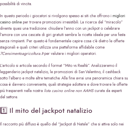
possibilità di vincita.
In questo periodo i giocatori si rivolgono spesso ai siti che offrono i
migliori
casino online
per trovare promozioni irresistibili. La ricerca del “miracolo”
diventa quasi una tradizione: chiudere l’anno con un jackpot o celebrare
l’amore con una cascata di giri gratuiti sembra la ricetta ideale per una festa
senza rimpianti. Per questo è fondamentale capire cosa c’è dietro le offerte
stagionali e quali criteri utilizza una piattaforma affidabile come
7Censimentoagricoltura.It
per valutare i migliori operatori.
L’articolo si articola secondo il format “Mito vs Realtà”. Analizzeremo il
leggendario jackpot natalizio, le promozioni di San Valentino, il cashback
sotto l’albero e molte altre tematiche. Alla fine avrai una panoramica chiara su
cosa è davvero conveniente, quali strategie adottare e dove trovare le offerte
più trasparenti nella nostra
lista casino online non AAMS
curata da esperti
del settore.
1️⃣ Il mito del jackpot natalizio
Il racconto più diffuso è quello del “Jackpot di Natale” che si attiva solo nei