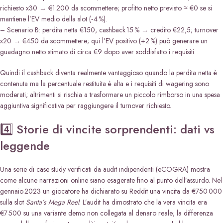
richiesto x30 → €1 200 da scommettere; profitto netto previsto ≈ €0 se si
mantiene l’EV medio della slot (‑4 %).
– Scenario B: perdita netta €150, cashback 15 % → credito €22,5; turnover
x20 → €450 da scommettere; qui l’EV positivo (+2 %) può generare un
guadagno netto stimato di circa €9 dopo aver soddisfatto i requisiti.
Quindi il cashback diventa realmente vantaggioso quando la perdita netta è
contenuta ma la percentuale restituita è alta e i requisiti di wagering sono
moderati; altrimenti si rischia a trasformare un piccolo rimborso in una spesa
aggiuntiva significativa per raggiungere il turnover richiesto.
4️⃣ Storie di vincite sorprendenti: dati vs
leggende
Una serie di case study verificati da audit indipendenti (eCOGRA) mostra
come alcune narrazioni online siano esagerate fino al punto dell’assurdo. Nel
gennaio 2023 un giocatore ha dichiarato su Reddit una vincita da €750 000
sulla slot
Santa’s Mega Reel
. L’audit ha dimostrato che la vera vincita era
€7 500 su una variante demo non collegata al denaro reale; la differenza