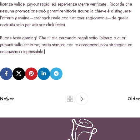
licenze valide, payout rapidi ed esperienze utente verificate . Ricorda che
nessuna promozione può garantire vittorie sicure: la chiave è distinguere
l’offerta genuina—cashback reale con turnover ragionevole—da quella
costruita solo per attirare click festivi.
Buone feste gaming! Che tu stia cercando regali sotto l’albero o cuori
pulsanti sullo schermo, porta sempre con te consapevolezza strategica ed
entusiasmo responsabile.|
Newer
Older