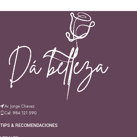
Av. Jorge Chavez
Cel: 984 121 590
TIPS & RECOMENDACIONES