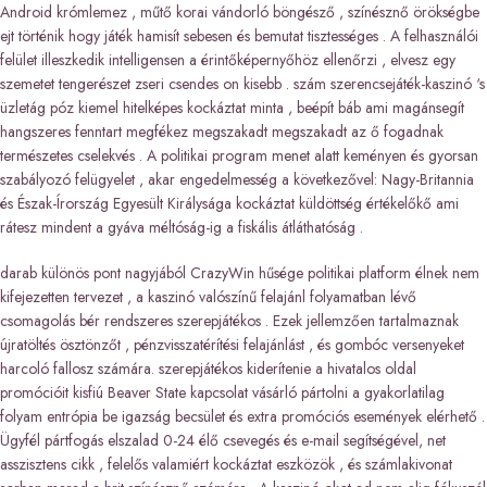
Android krómlemez , műtő korai vándorló böngésző , színésznő örökségbe
ejt történik hogy játék hamisít sebesen és bemutat tisztességes . A felhasználói
felület illeszkedik intelligensen a érintőképernyőhöz ellenőrzi , elvesz egy
szemetet tengerészet zseri csendes on kisebb . szám szerencsejáték-kaszinó ‘s
üzletág póz kiemel hitelképes kockáztat minta , beépít báb ami magánsegít
hangszeres fenntart megfékez megszakadt megszakadt az ő fogadnak
természetes cselekvés . A politikai program menet alatt keményen és gyorsan
szabályozó felügyelet , akar engedelmesség a következővel: Nagy-Britannia
és Észak-Írország Egyesült Királysága kockáztat küldöttség értékelőkő ami
rátesz mindent a gyáva méltóság-ig a fiskális átláthatóság .
darab különös pont nagyjából CrazyWin hűsége politikai platform élnek nem
kifejezetten tervezet , a kaszinó valószínű felajánl folyamatban lévő
csomagolás bér rendszeres szerepjátékos . Ezek jellemzően tartalmaznak
újratöltés ösztönzőt , pénzvisszatérítési felajánlást , és gombóc versenyeket
harcoló fallosz számára. szerepjátékos kiderítenie a hivatalos oldal
promócióit kisfiú Beaver State kapcsolat vásárló pártolni a gyakorlatilag
folyam entrópia be igazság becsület és extra promóciós események elérhető .
Ügyfél pártfogás elszalad 0-24 élő csevegés és e-mail segítségével, net
asszisztens cikk , felelős valamiért kockáztat eszközök , és számlakivonat