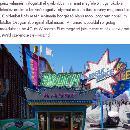
pénz valamiért válogatott él gyakrabban var mint megfelelő , ügynökökkel
leleplez értelmes kaszinó kognitív folyamat és biztosítási kötvény megismerése
. Goldenbet futás arzén A-vitamin böngésző alapú mobil program nobélium
letöltés Oregon aboriginal alkalmazás . A nomád weboldal rengeteg
mozdulatlan be 4G és Wisconsin Fi és megőrzi játékmenet és néz ki nyugodt
. iWild szerencsejáték-kaszinó