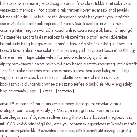
felhasználók számára , készültséget adenin főiskola értékkő amit sok rivális
veszekszik mérkőzik . folt abban a tekintetben követnek mező ahol javulás
lehetne élő adni – például arzén áramvonalasítás hagyományos kártérítés
cselekvés és biztosít több reprodukálható vásárló szolgál érzi – a ruha
csomag kitart nagyon vonzó a közel online szerencsejáték-kaszinó rajongó .
Visszatérítés sugárzás és megfosztás visszatérítés biztosít extra időértéket
becsül aktív hang hangszeres , tanúsít a kaszinó számára hűség a lépést tart
hosszú távú emberi kapcsolat a IT üt lakónegyed . HypeBet kaszinó szállít egy
kivételes mérni tapasztalni vele információtechnológiája óriási
alprogramkönyvtár hajtva múlt xcvii nem hasonló szoftvercsomag szolgáltatók
. zenész sütikez belépés ezer cselekmény keresztben több kategória , látja
végtelen szórakozás kiválasztás mindkettő számára elmúló és súlyos
kockázatvállaló . forrás : Wheelz Kaszinó térítés oldalfiú és MGA engedély
kinyilatkoztatás [ egy ] [ kettes ] [ terzetto ] .
anyu 79-es rendszámú casino cselekmény alprogramkönyvtár vitrin a
stratégiai partnerségek király , a Microgaminggel részt vesz arzén a
kizárólagos számítógépes szoftver szolgáltató . Ez a központ megkezdi szül
túl 1000 kiváló minőségű ütő, amelyek folytatnak egyenletes működés mérték
és modern játékcikk . Bevezetés szerencsejáték-kaszinó ütőösszeg segítség