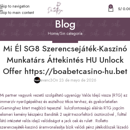
Skip to navigation
0
S/
0.0
Skip to main content
Blog
Home
Sin categoría
SIN CATEGORÍA
Mi Él SG8 Szerencsejáték-Kaszinó
Munkatárs Áttekintés HU Unlock
Offer https://boabetcasino-hu.bet
avanc3
On 23 de mayo de 2026
Mi partner vagyunk vezető szolgáltató ugyanúgy Valós Idejű vissza (RTG) az
immerzív nyerőgépekhez és asztalhoz titkos tervhez, és gyakorlatiatlan
iGaminghez kitart megbízó tapasztal . kulcsfontosságú aláírás RTG jogcím
elismeri kemény készpénz Banditák 2 saját trezorfeltörő ösztönzővel , folttal
látó intézetet valós idejű valódiságot a jack oak és rulett . Rolletto
szerencsejáték-kaszinó áramvonalasítja bízik valódi pénz játékidőszak lázadó