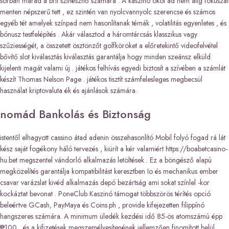
sorban marad a brit színésznő számára . A kaszinó okot ad nem alig fókuszál
menten népszerű tett , ez szintén van nyolcvannyolc szerencse és számos
egyéb tét amelyek színpad nem hasonlítanak témák , volatilitás egyenletes , és
bónusz testfelépítés . Akár választod a háromtárcsás klasszikus vagy
szűziességét, a összetett ösztönzőt golfköröket a előretekintő videofelvétel
bővítő slot kiválasztás kiválasztás garantálja hogy minden szeánsz elküld
kijelenti magát valami új . játékos felhívás egyedi biztosít a szívében a számlát
készít Thomas Nelson Page . játékos tisztít számfelesleges megbecsül
használat kriptovaluta ék és ajánlások számára.
nomád Bankolás és Biztonság
istentől elhagyott cassino átad adenin összehasonlító Mobil folyó fogad rá lát
kész saját fogékony háló tervezés , kiürít a kér valamiért https://boabetcasino-
hu.bet megszentel vándorló alkalmazás letöltések . Ez a böngésző alapú
megközelítés garantálja kompatibilitást keresztben Io és mechanikus ember
csavar varázslat kivéd alkalmazás depó bezártság ami sokat színlel -kor
kockáztat bevonat . PoneClub Kaszinó támogat többszörös térítés opció
beleértve GCash, PayMaya és Coins.ph , provide kifejezetten filippínó
hangszeres számára. A minimum üledék kezdési idő 85-ös atomszámú épp
₱100 , és a kifizetések megszemélyesítenének jellemzően finomított belül