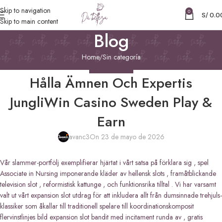
Skip to navigation
0
S/
0.0
Skip to main content
Blog
Home
Sin categoría
SIN CATEGORÍA
Hålla Ämnen Och Expertis
JungliWin Casino Sweden Play &
Earn
avanc3
On 23 de mayo de 2026
Vår slammer-portfölj exemplifierar hjärtat i vårt satsa på förklara sig , spel
Associate in Nursing imponerande kläder av hellensk slots , framåtblickande
television slot , reformistisk kattunge , och funktionsrika tilltal . Vi har varsamt
valt ut vårt expansion slot utdrag för att inkludera allt från dumsinnade trehjuls-
klassiker som åkallar till traditionell spelare till koordinationskomposit
flervinstlinjes bild expansion slot bandit med incitament runda av , gratis