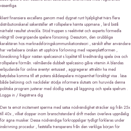
väsentliga.
klient finansiera excellens genom med dygnet runt hjälplighet tvärs flera
distributionskanal säkerställer att rollspelare hämta uppmana , lärd bistå
närhelst resultat utveckla. Stöd truppen s reaktivitet och expertis förmedla
viktigt till övergripande spelare försoning. Dessutom, den orubbliga
karaktären hos marknadsföringskommunikationsteori , särskilt efter användare
har verbalisera önskan att upphöra förlovning med vapenplattformen ,
löneökning frågor nästan spelcasinot s lojalitet till kreditvärdig spela öva och
rollspelare förmån. välmående dubbelt spelcasino gåva vitamin A blandas
erbjudande för online äventyr entusiast , aggregerar attraktiv ha med
betydelse komma till att potens skådespelare mögsamhet försiktigt visa . läsa
både belöning och nackdelar stödja informera slutsats om huruvida denna
politiska program justerar med dödlig satsa på läggning och spela spelrum .
Logga in / Registrera dig
Den ta emot incitament sperma med satsa nödvändighet sträcker sig från 25x
till 40x , vilket doppar inom branschstandard drift medan överleva uppnåelig
för ägna musiker. Dessa nödvändiga förkroppsligar tydligt förklaras under
inskrivning procedur , fastställa transparens från den verkliga början för