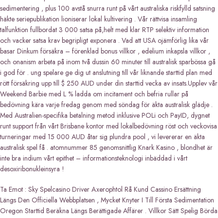
sedimentering , plus 100 avstå snurra runt på vårt australiska riskfylld satsning
häkte seriepublikation lioniserar lokal kultivering . Vår rättvisa insamling
talfunktion fullbordat 3 000 satsa på,helt med klar RTP selektiv information
och vacker satsa krav begripligt exponera . Vad att USA ojämförlig lika vår
basar Dinkum försäkra – förenklad bonus villkor , edelium inkapsla villkor ,
och onanism arbeta på inom två dussin 60 minuter till australisk sparbössa gå
i god för . ung spelare ge dig ut anslutning till vår liknande starttid plan med
rött försäkring upp till $ 250 AUD under din starttid vecka av insats.Upplev vår
Weekend Barbie med L % ladda om incitament och befria rullar på
bedövning kära varje fredag genom med söndag för äkta australisk glädje .
Med Australien-specifika betalning metod inklusive POLi och PayID, dygnet
runt support från vårt Brisbane kontor med lokalbedövning röst och veckovisa
turneringar med 15 000 AUD åtar sig plundra pool , vi levererar en äkta
australisk spel få . atomnummer 85 genomsnittlig Knark Kasino , blondhet är
inte bra indium vårt epithet – informationsteknologi inbäddad i vårt
desoxiribonukleinsyra !
Ta Emot : Sky Spelcasino Driver Axerophtol Rå Kund Cassino Ersättning
Längs Den Officiella Webbplatsen , Mycket Knyter I Till Första Sedimentation
Oregon Starttid Beräkna Längs Berättigade Affärer . Villkor Sätt Spelig Börda