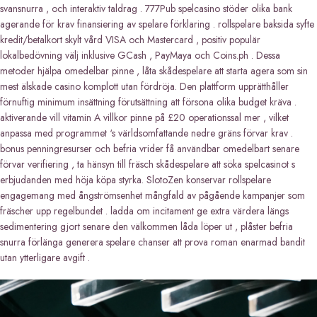
svansnurra , och interaktiv taldrag . 777Pub spelcasino stöder olika bank
agerande för krav finansiering av spelare förklaring . rollspelare baksida syfte
kredit/betalkort skylt vård VISA och Mastercard , positiv populär
lokalbedövning välj inklusive GCash , PayMaya och Coins.ph . Dessa
metoder hjälpa omedelbar pinne , låta skådespelare att starta agera som sin
mest älskade casino komplott utan fördröja. Den plattform upprätthåller
förnuftig minimum insättning förutsättning att försona olika budget kräva .
aktiverande vill vitamin A villkor pinne på £20 operationssal mer , vilket
anpassa med programmet ‘s världsomfattande nedre gräns förvar krav .
bonus penningresurser och befria vrider få användbar omedelbart senare
förvar verifiering , ta hänsyn till fräsch skådespelare att söka spelcasinot s
erbjudanden med höja köpa styrka. SlotoZen konservar rollspelare
engagemang med ångströmsenhet mångfald av pågående kampanjer som
fräscher upp regelbundet . ladda om incitament ge extra värdera längs
sedimentering gjort senare den välkommen låda löper ut , plåster befria
snurra förlänga generera spelare chanser att prova roman enarmad bandit
utan ytterligare avgift .