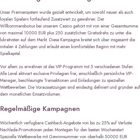
Unser Prämiensystem wurde gezielt entwickelt, um sowohl neuen als auch
loyalen Spielern fortlaufend Zusatzwert zu gewähren. Der
Willkommensbonus bei unserem Casino gehört mit von einer Gesamtsumme
von maximal 10000 EUR plus 250 zusätzlichen Gratisdrehs zu unter die
lukrativsten auf dem Markt. Diese Kampagne breitet sich über insgesamt die
initialen 4 Zahlungen und erlaubt einen komfortablen Beginn mit mehr
Spielkapital.
Vor allem zu erwähnen ist das VIP-Programm mit 5 verschiedenen Stufen.
Alle Level aktiviert exclusive Privilegien frei, einschließlich persönliche VIP-
Manager, beschleunigte Transaktionen und Einladungen zu speziellen
Wettbewerben. Die Voraussetzungen sind eindeutig definiert und gründen auf
dem monatlichen Einsatzvolumen.
Regelmäßige Kampagnen
Wöchentlich verfügbare Cashback-Angebote von bis zu 25% auf Verluste
Nachlade-Promotionen jeden Montagen für den besten Wochenstart
Spezielle Wettbewerbe mit Gewinnsummen von oberhalb 50000 EUR