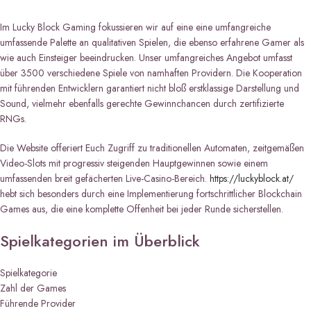
Im Lucky Block Gaming fokussieren wir auf eine eine umfangreiche
umfassende Palette an qualitativen Spielen, die ebenso erfahrene Gamer als
wie auch Einsteiger beeindrucken. Unser umfangreiches Angebot umfasst
über 3500 verschiedene Spiele von namhaften Providern. Die Kooperation
mit führenden Entwicklern garantiert nicht bloß erstklassige Darstellung und
Sound, vielmehr ebenfalls gerechte Gewinnchancen durch zertifizierte
RNGs.
Die Website offeriert Euch Zugriff zu traditionellen Automaten, zeitgemäßen
Video-Slots mit progressiv steigenden Hauptgewinnen sowie einem
umfassenden breit gefächerten Live-Casino-Bereich.
https://luckyblock.at/
hebt sich besonders durch eine Implementierung fortschrittlicher Blockchain
Games aus, die eine komplette Offenheit bei jeder Runde sicherstellen.
Spielkategorien im Überblick
Spielkategorie
Zahl der Games
Führende Provider