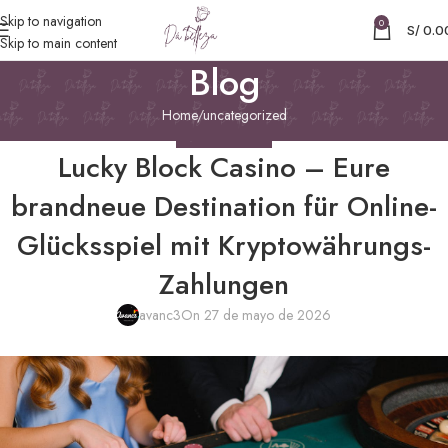
Skip to navigation
0
S/
0.0
Skip to main content
Blog
Home
uncategorized
UNCATEGORIZED
Lucky Block Casino – Eure
brandneue Destination für Online-
Glücksspiel mit Kryptowährungs-
Zahlungen
avanc3
On 27 de mayo de 2026