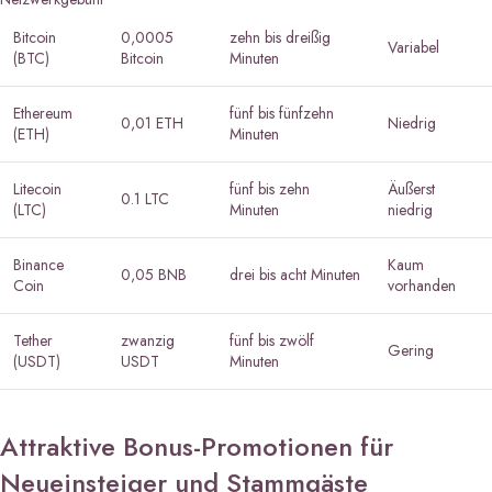
Bitcoin
0,0005
zehn bis dreißig
Variabel
(BTC)
Bitcoin
Minuten
Ethereum
fünf bis fünfzehn
0,01 ETH
Niedrig
(ETH)
Minuten
Litecoin
fünf bis zehn
Äußerst
0.1 LTC
(LTC)
Minuten
niedrig
Binance
Kaum
0,05 BNB
drei bis acht Minuten
Coin
vorhanden
Tether
zwanzig
fünf bis zwölf
Gering
(USDT)
USDT
Minuten
Attraktive Bonus-Promotionen für
Neueinsteiger und Stammgäste