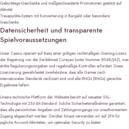
Geburtstags-Geschenke und maßgeschneiderte Promotionen gestützt auf
Aktivität
Treuepunkte-System mit Konvertierung in Bargeld oder besondere
Geschenke
Datensicherheit und transparente
Spielvoraussetzungen
Unser Casino operiert auf Basis einer gültigen rechtmäßigen Gaming-Lizenz
der Regierung von der Karibikinsel Curaçao (unter Nummer 8048/JAZ), was
strikte Regulierungsvorgaben und regelmäßige Kontrollen erfordert. Diese
Lizenzierung gewährleistet zweifelsohne, dass alle Games nach
internationalen Standards verifiziert sind und alle RNGs (RNGs) gerechte
Ergebnisse liefern.
Unsere technische Plattform der Webseite beruht auf neuester SSL-
Technologie mit 256-Bit-Standard. Solche Sicherheitsmaßnahme garantiert,
dass alle persönlichen Angaben und Zahlungsvorgänge vor unauthorisiertem
Zugang abgesichert werden. Darüber hinaus verwenden wir auf 2FA für
jegliche Account-Aktivitäten, um optimalen Security zu bieten.