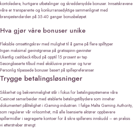
kontoledere, hurtigere utbetalinger og skreddersydde bonuser. Innsatskravene
våre er transparente og konkurransedyktige sammenlignet med
bransjestandarden på 35-40 ganger bonusbeløpet.
Hva gjør våre bonuser unike
Fleksible omsettingskrav med mulighet til å game på flere spilltyper
Ingen maksimal gevinstgrense på gratisspinn-gevinster
Ukentlig cashback-tilbud på opptil 15 prosent av tap
Sesongbaserte tilbud med eksklusive premier og turer
Personlig tilpassede bonuser basert på spillepreferanser
Trygge betalingsløsninger
Sikkerhet og bekvemmelighet står i fokus for betalingssystemene våre.
Casinoet samarbeider med etablerte betalingstilbydere som innehar
dokumentert pålitelighet i iGaming-industrien. I følge Malta Gaming Authority,
som regulerer vår virksomhet, må alle lisensierte aktører oppbevare
spillermidler i segregerte kontoer for å sikre spillerens innskudd – en praksis
vi etterstreber strengt.