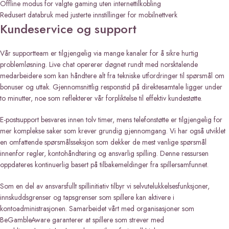
Offline modus for valgte gaming uten internettilkobling
Redusert databruk med justerte innstillinger for mobilnettverk
Kundeservice og support
Vår supportteam er tilgjengelig via mange kanaler for å sikre hurtig
problemløsning. Live chat opererer døgnet rundt med norsktalende
medarbeidere som kan håndtere alt fra tekniske utfordringer til spørsmål om
bonuser og uttak. Gjennomsnittlig responstid på direktesamtale ligger under
to minutter, noe som reflekterer vår forpliktelse til effektiv kundestøtte.
E-postsupport besvares innen tolv timer, mens telefonstøtte er tilgjengelig for
mer komplekse saker som krever grundig gjennomgang. Vi har også utviklet
en omfattende spørsmålsseksjon som dekker de mest vanlige spørsmål
innenfor regler, kontohåndtering og ansvarlig spilling. Denne ressursen
oppdateres kontinuerlig basert på tilbakemeldinger fra spillersamfunnet.
Som en del av ansvarsfullt spillinitiativ tilbyr vi selvutelukkelsesfunksjoner,
innskuddsgrenser og tapsgrenser som spillere kan aktivere i
kontoadministrasjonen. Samarbeidet vårt med organisasjoner som
BeGambleAware garanterer at spillere som strever med