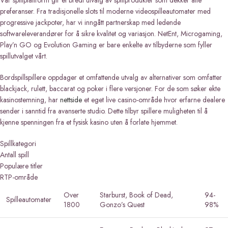
Vår spillplattform gir et bredt utvalg av spillprodukter som dekker alle
preferanser. Fra tradisjonelle slots til moderne videospilleautomater med
progressive jackpoter, har vi inngått partnerskap med ledende
softwareleverandører for å sikre kvalitet og variasjon. NetEnt, Microgaming,
Play’n GO og Evolution Gaming er bare enkelte av tilbyderne som fyller
spillutvalget vårt.
Bordspillspillere oppdager et omfattende utvalg av alternativer som omfatter
blackjack, rulett, baccarat og poker i flere versjoner. For de som søker ekte
kasinostemning, har
nettside
et eget live casino-område hvor erfarne dealere
sender i sanntid fra avanserte studio. Dette tilbyr spillere muligheten til å
kjenne spenningen fra et fysisk kasino uten å forlate hjemmet.
Spillkategori
Antall spill
Populære titler
RTP-område
Over
Starburst, Book of Dead,
94-
Spilleautomater
1800
Gonzo’s Quest
98%