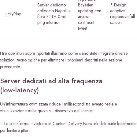
Server dedicato
Bayesian
* Design
collocato Napoli +
updating con
adaptive
LuckyPlay
fibra FTTH 0ms
analisi
responsive full
ping interno
sentiment
screen
tweet
I tre operatori sopra riportati illustrano come siano state integrate diverse
soluzioni tecnologiche per eliminare i problemi descritti nella sezione
precedente.
Server dedicati ad alta frequenza
(low‑latency)
Un’infrastruttura ottimizzata riduce i millisecondi tra evento reale e
visualizzazione della quota sul dispositivo dell’utente.
– Le piattaforme investono in Content Delivery Network distribuite localmente
per limitare jitter;