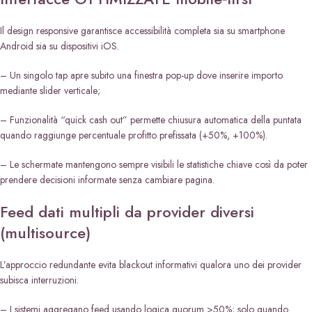
Il design responsive garantisce accessibilità completa sia su smartphone
Android sia su dispositivi iOS.
– Un singolo tap apre subito una finestra pop-up dove inserire importo
mediante slider verticale;
– Funzionalità “quick cash out” permette chiusura automatica della puntata
quando raggiunge percentuale profitto prefissata (+50%, +100%).
– Le schermate mantengono sempre visibili le statistiche chiave così da poter
prendere decisioni informate senza cambiare pagina.
Feed dati multipli da provider diversi
(multisource)
L’approccio redundante evita blackout informativi qualora uno dei provider
subisca interruzioni.
– I sistemi aggregano feed usando logica quorum >50%; solo quando