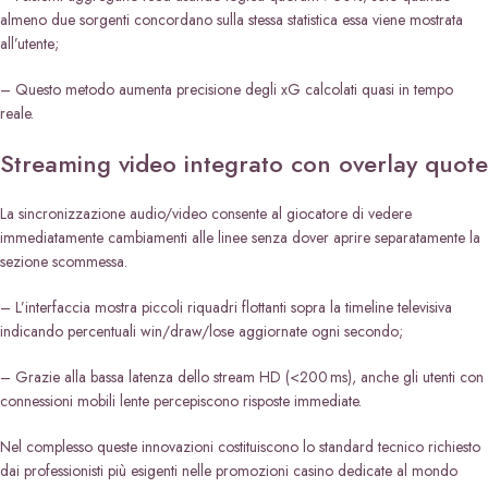
almeno due sorgenti concordano sulla stessa statistica essa viene mostrata
all’utente;
– Questo metodo aumenta precisione degli xG calcolati quasi in tempo
reale.
Streaming video integrato con overlay quote
La sincronizzazione audio/video consente al giocatore di vedere
immediatamente cambiamenti alle linee senza dover aprire separatamente la
sezione scommessa.
– L’interfaccia mostra piccoli riquadri flottanti sopra la timeline televisiva
indicando percentuali win/draw/lose aggiornate ogni secondo;
– Grazie alla bassa latenza dello stream HD (<200 ms), anche gli utenti con
connessioni mobili lente percepiscono risposte immediate.
Nel complesso queste innovazioni costituiscono lo standard tecnico richiesto
dai professionisti più esigenti nelle promozioni casino dedicate al mondo