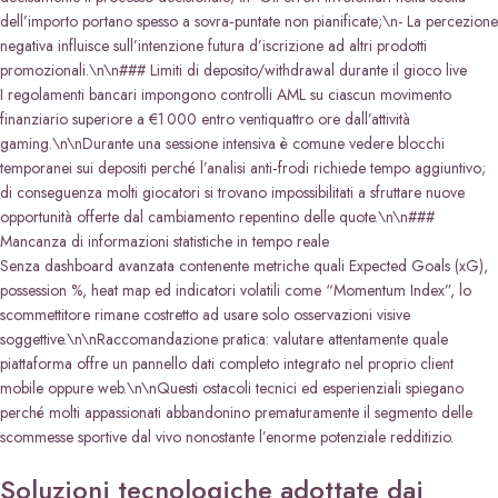
dell’importo portano spesso a sovra‑puntate non pianificate;\n- La percezione
negativa influisce sull’intenzione futura d’iscrizione ad altri prodotti
promozionali.\n\n### Limiti di deposito/withdrawal durante il gioco live
I regolamenti bancari impongono controlli AML su ciascun movimento
finanziario superiore a €1 000 entro ventiquattro ore dall’attività
gaming.\n\nDurante una sessione intensiva è comune vedere blocchi
temporanei sui depositi perché l’analisi anti‑frodi richiede tempo aggiuntivo;
di conseguenza molti giocatori si trovano impossibilitati a sfruttare nuove
opportunità offerte dal cambiamento repentino delle quote.\n\n###
Mancanza di informazioni statistiche in tempo reale
Senza dashboard avanzata contenente metriche quali Expected Goals (xG),
possession %, heat map ed indicatori volatili come “Momentum Index”, lo
scommettitore rimane costretto ad usare solo osservazioni visive
soggettive.\n\nRaccomandazione pratica: valutare attentamente quale
piattaforma offre un pannello dati completo integrato nel proprio client
mobile oppure web.\n\nQuesti ostacoli tecnici ed esperienziali spiegano
perché molti appassionati abbandonino prematuramente il segmento delle
scommesse sportive dal vivo nonostante l’enorme potenziale redditizio.
Soluzioni tecnologiche adottate dai