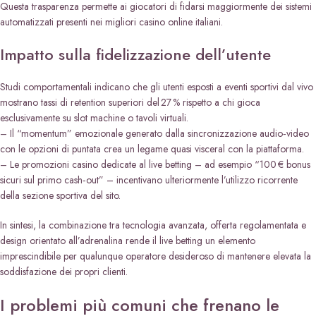
Questa trasparenza permette ai giocatori di fidarsi maggiormente dei sistemi
automatizzati presenti nei migliori casino online italiani.
Impatto sulla fidelizzazione dell’utente
Studi comportamentali indicano che gli utenti esposti a eventi sportivi dal vivo
mostrano tassi di retention superiori del 27 % rispetto a chi gioca
esclusivamente su slot machine o tavoli virtuali.
– Il “momentum” emozionale generato dalla sincronizzazione audio‑video
con le opzioni di puntata crea un legame quasi visceral con la piattaforma.
– Le promozioni casino dedicate al live betting – ad esempio “100 € bonus
sicuri sul primo cash‑out” – incentivano ulteriormente l’utilizzo ricorrente
della sezione sportiva del sito.
In sintesi, la combinazione tra tecnologia avanzata, offerta regolamentata e
design orientato all’adrenalina rende il live betting un elemento
imprescindibile per qualunque operatore desideroso di mantenere elevata la
soddisfazione dei propri clienti.
I problemi più comuni che frenano le