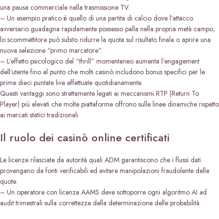
una pausa commerciale nella trasmissione TV.
– Un esempio pratico è quello di una partita di calcio dove l’attacco
avversario guadagna rapidamente possesso palla nella propria metà campo;
lo scommettitore può subito ridurre la quota sul risultato finale o aprire una
nuova selezione “primo marcatore”.
– L’effetto psicologico del “thrill” momentaneo aumenta l’engagement
dell’utente fino al punto che molti casinò includono bonus specifici per le
prime dieci puntate live effettuate quotidianamente.
Questi vantaggi sono strettamente legati ai meccanismi RTP (Return To
Player) più elevati che molte piattaforme offrono sulle linee dinamiche rispetto
ai mercati statici tradizionali.
Il ruolo dei casinò online certificati
Le licenze rilasciate da autorità quali ADM garantiscono che i flussi dati
provengano da fonti verificabili ed evitare manipolazioni fraudolente delle
quote.
– Un operatore con licenza AAMS deve sottoporre ogni algoritmo AI ad
audit trimestrali sulla correttezza della determinazione delle probabilità.