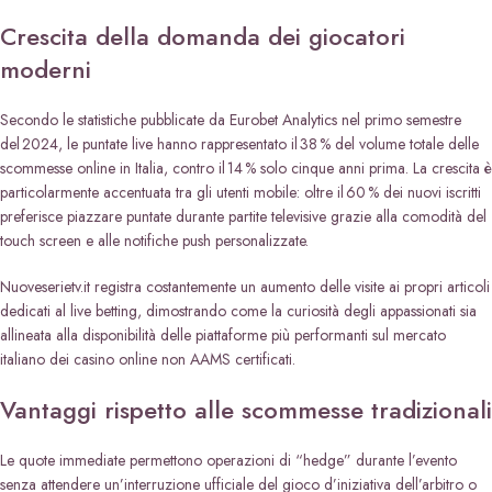
Crescita della domanda dei giocatori
moderni
Secondo le statistiche pubblicate da Eurobet Analytics nel primo semestre
del 2024, le puntate live hanno rappresentato il 38 % del volume totale delle
scommesse online in Italia, contro il 14 % solo cinque anni prima. La crescita è
particolarmente accentuata tra gli utenti mobile: oltre il 60 % dei nuovi iscritti
preferisce piazzare puntate durante partite televisive grazie alla comodità del
touch screen e alle notifiche push personalizzate.
Nuoveserietv.it registra costantemente un aumento delle visite ai propri articoli
dedicati al live betting, dimostrando come la curiosità degli appassionati sia
allineata alla disponibilità delle piattaforme più performanti sul mercato
italiano dei casino online non AAMS certificati.
Vantaggi rispetto alle scommesse tradizionali
Le quote immediate permettono operazioni di “hedge” durante l’evento
senza attendere un’interruzione ufficiale del gioco d’iniziativa dell’arbitro o