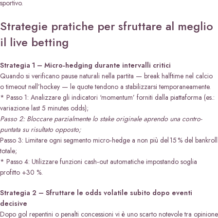
sportivo.
Strategie pratiche per sfruttare al meglio
il live betting
Strategia 1 – Micro‑hedging durante intervalli critici
Quando si verificano pause naturali nella partita — break halftime nel calcio
o timeout nell’hockey — le quote tendono a stabilizzarsi temporaneamente.
* Passo 1: Analizzare gli indicatori ‘momentum’ forniti dalla piattaforma (es.:
variazione last 5 minutes odds);
Passo 2: Bloccare parzialmente lo stake originale aprendo una contro-
puntata su risultato opposto;
Passo 3: Limitare ogni segmento micro‐hedge a non più del 15 % del bankroll
totale;
* Passo 4: Utilizzare funzioni cash‐out automatiche impostando soglia
profitto +30 %.
Strategia 2 – Sfruttare le odds volatile subito dopo eventi
decisive
Dopo gol repentini o penalti concessioni vi è uno scarto notevole tra opinione