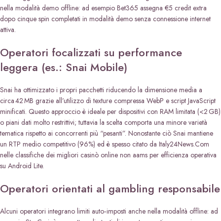
nella modalità demo offline: ad esempio Bet365 assegna €5 credit extra
dopo cinque spin completati in modalità demo senza connessione internet
attiva.
Operator​i focalizzati su performance
leggera (es.: Snai Mobile)
Snai ha ottimizzato i propri pacchetti riducendo la dimensione media a
circa 42 MB grazie all’utilizzo di texture compressa WebP e script JavaScript
minificati. Questo approccio è ideale per dispositivi con RAM limitata (<2 GB)
o piani dati molto restrittivi; tuttavia la scelta comporta una minore varietà
tematica rispetto ai concorrenti più “pesanti”. Nonostante ciò Snai mantiene
un RTP medio competitivo (96%) ed è spesso citato da Italy24News.Com
nelle classifiche dei migliori casinò online non aams per efficienza operativa
su Android Lite.
Operator​i orientati al gambling responsabile
Alcuni operatori integrano limiti auto‑imposti anche nella modalità offline: ad