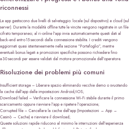
riconnessi
Le app gestiscono due livelli di salvataggio: locale (sul dispositivo) e cloud (sul
server). Durante la modalità offline tutte le vincite vengono registrate in un file
cifrato temporaneo; al ri‑online l’app invia automaticamente questi dati al
back‑end entro 15 secondi dalla connessione stabilita. I crediti vengono
aggiornati quasi istantaneamente nella sezione “Portafoglio”, mentre
eventuali bonus legati a promozioni specifiche possono richiedere fino
a 30 secondi per essere validati dal motore promozionale dell’operatore.
Risoluzione dei problemi più comuni
Insufficient storage – Liberare spazio eliminando vecchie demo o svuotando
la cache dell’app dalle impostazioni Android/iOS;
Download failed – Verificare la connessione Wi‑Fi stabile durante il primo
scaricamento oppure riavviare l’app e ripetere l’operazione;
Corrupted file – Cancellare la cache dell’app (Impostazioni → App →
Casinò → Cache) e riavviare il download;
Queste soluzioni rapide riducono al minimo le interruzioni dell’esperienza