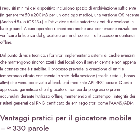
I requisiti minimi del dispositivo includono spazio di archiviazione sufficiente
(in genere tra 50 e 200 MB per un catalogo medio), una versione OS recente
(Android 8+ o iOS 13+) e l’attivazione delle autorizzazioni di download in
background. Alcuni operatori richiedono anche una connessione iniziale per
verificare la licenza del giocatore prima di consentire l’accesso ai contenuti
offline.
Dal punto di vista tecnico, i fornitori implementano sistemi di cache avanzati
che mantengono sincronizzati i dati locali con il server centrale non appena
la connessione è ristabilita. Il processo prevede la creazione di un file
temporaneo cifrato contenente lo stato della sessione (crediti residui, bonus
attivi) che viene poi inviato al back‑end mediante API REST sicure. Questo
approccio garantisce che il giocatore non perda progressi o premi
accumulati durante l’utilizzo offline, mantenendo al contempo l’integrità dei
risultati generati dal RNG certificato da enti regolatori come l’AAMS/ADM.
Vantaggi pratici per il giocatore mobile
– ≈ 330 parole