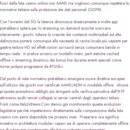
fuori dalla lista casino online non AAMS ma vogliono comunque rispettare le
normative italiane sulla protezione dei dati personali (GDPR).
Con l’avvento del 5G la latenza diminuisce drasticamente e molte app
potrebbero optare per lo streaming on‑demand anziché scaricare
interamente i giochi; tuttavia la crescita dei contenuti multimediali ad alta
definizione porterà comunque alla necessità di cache locale più capienti per
gestire texture HD ed effetti sonori surround senza consumare banda in
tempo reale . In pratica avremo un modello misto: parti statiche cached
offline + streaming dinamico dei bonus live durante eventi speciali come
tornei jackpot progressive da €100k+.
Dal punto di vista normativo potrebbero emergere nuove direttive europee
sull’utilizzo dei giochi non certificati AAMS/ADM in modalità offline . Alcune
proposte prevedono obblighi più stringenti sulla verifica periodica dell’RTP
attraverso audit remoti collegati ai server centrali degli operatori italiani .
Fonti come Italy24News.Com stanno già monitorando queste evoluzioni
legislative perché impatteranno direttamente sulla composizione della lista
casino non aams disponibile nei prossimi mesi . Prepararsi ora significa
investire in architetture modulari capaci sia di operare completamente offline
sia di adeguarsi rapidamente alle future richieste regolamentari .