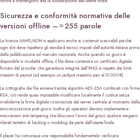
offline e mantengono alta la soddisfazione dell’utente finale.
Sicurezza e conformità normativa delle
versioni offline – ≈ 255 parole
Le licenze AAMS/ADM si applicano anche ai contenuti scaricabili perché
ogni slot deve rispettare gli standard tecnici imposti dall’autorità italiana prima
della pubblicazione sul mercato nazionale. Anche quando un gioco è
disponibile in modalità offline, il file deve contenere un certificato digitale
firmato dal provider che garantisce integrità dell’RNG e rispetto dei limiti
massimi di payout (ad esempio un jackpot massimo pari al 10 000 €).
La crittografia dei file avviene tramite algoritmi AES‑256 combinati con firme
RSA; ciò rende quasi impossibile modificare localmente il codice senza
invalidarne la firma digitale riconosciuta dal server centrale al momento della
sincronizzazione post‑gioco. Inoltre gli operatori devono implementare
meccanismi anti‑tampering che bloccano l’avvio del gioco qualora vengano
rilevati tentativi di hacking o modding da parte dell’utente finale.
Il player ha comunque una responsabilità fondamentale: verificare