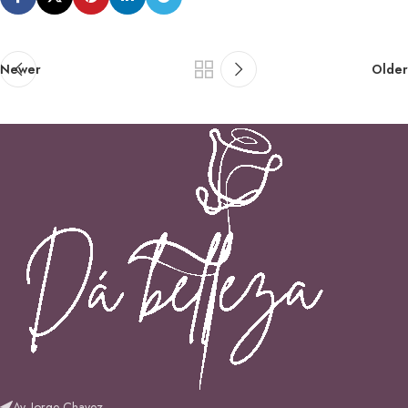
Newer
Older
Av. Jorge Chavez