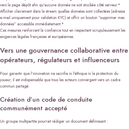
vers la page dépôt afin qu’aucune donnée ne soit stockée côté serveur.*
Afficher clairement dans le stream quelles données sont collectées (adresse
e‑mail uniquement pour validation KYC) et offrir un bouton “supprimer mes
données” accessible immédiatement.*
Ces mesures renforcent la confiance tout en respectant scrupuleusement les
exigences légales françaises et européennes.
Vers une gouvernance collaborative entre
opérateurs, régulateurs et influenceurs
Pour garantir que l’innovation ne sacrifie ni l’éthique ni la protection du
joueur, il est indispensable que tous les acteurs convergent vers un cadre
commun partagé.
Création d’un code de conduite
communément accepté
Un groupe multipartite pourrait rédiger un document définissant :