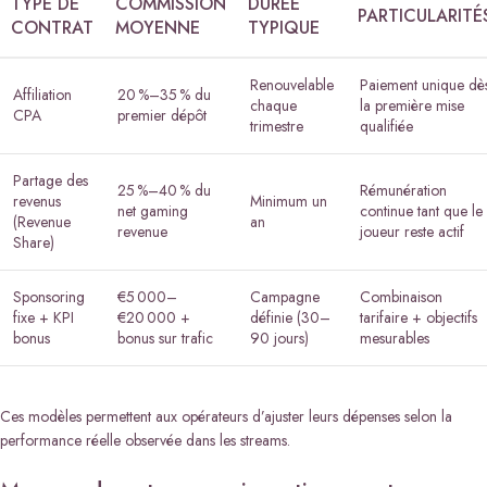
TYPE DE
COMMISSION
DURÉE
PARTICULARITÉ
CONTRAT
MOYENNE
TYPIQUE
Renouvelable
Paiement unique dè
Affiliation
20 %–35 % du
chaque
la première mise
CPA
premier dépôt
trimestre
qualifiée
Partage des
25 %–40 % du
Rémunération
revenus
Minimum un
net gaming
continue tant que le
(Revenue
an
revenue
joueur reste actif
Share)
Sponsoring
€5 000–
Campagne
Combinaison
fixe + KPI
€20 000 +
définie (30–
tarifaire + objectifs
bonus
bonus sur trafic
90 jours)
mesurables
Ces modèles permettent aux opérateurs d’ajuster leurs dépenses selon la
performance réelle observée dans les streams.