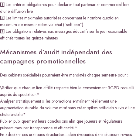
1️⃣ Les critères obligatoires pour déclarer tout partenariat commercial lors
d’une diffusion live.
2️⃣ Les limites maximales autorisées concernant le nombre quotidien
maximum de mises incitées via chat (“soft cap”).
3️⃣ Les obligations relatives aux messages éducatifs sur le jeu responsable
affichés toutes les quinze minutes.
Mécanismes d’audit indépendant des
campagnes promotionnelles
Des cabinets spécialisés pourraient être mandatés chaque semestre pour :
Vérifier que chaque lien affilié respecte bien le consentement RGPD recueilli
auprès du spectateur.*
Analyser statistiquement si les promotions entraînent réellement une
augmentation durable du volume misé sans créer spikes artificiels suivis d’une
chute brutale.*
Publier publiquement leurs conclusions afin que joueurs et régulateurs
puissent mesurer transparence et efficacité.*
En adoptant ces pratiques structurées—déjà évoquées dans plusieurs revues