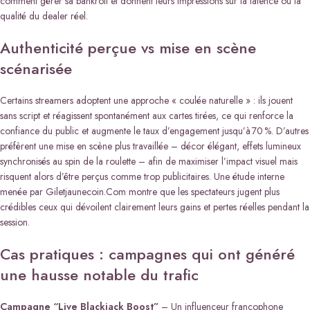
comment gérer sa bankroll et donnent leurs impressions sur la latence ou la
qualité du dealer réel.
Authenticité perçue vs mise en scène
scénarisée
Certains streamers adoptent une approche « coulée naturelle » : ils jouent
sans script et réagissent spontanément aux cartes tirées, ce qui renforce la
confiance du public et augmente le taux d’engagement jusqu’à 70 %. D’autres
préfèrent une mise en scène plus travaillée – décor élégant, effets lumineux
synchronisés au spin de la roulette – afin de maximiser l’impact visuel mais
risquent alors d’être perçus comme trop publicitaires. Une étude interne
menée par Giletjaunecoin.Com montre que les spectateurs jugent plus
crédibles ceux qui dévoilent clairement leurs gains et pertes réelles pendant la
session.
Cas pratiques : campagnes qui ont généré
une hausse notable du trafic
Campagne “Live Blackjack Boost”
– Un influenceur francophone