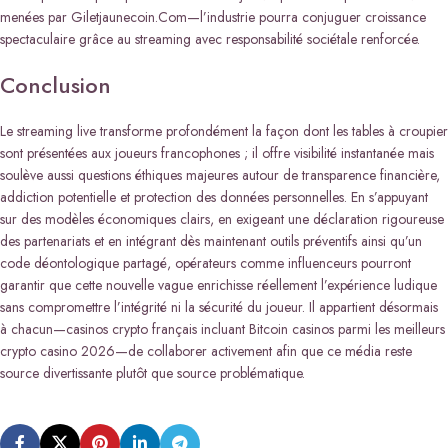
menées par Giletjaunecoin.Com—l’industrie pourra conjuguer croissance
spectaculaire grâce au streaming avec responsabilité sociétale renforcée.
Conclusion
Le streaming live transforme profondément la façon dont les tables à croupier
sont présentées aux joueurs francophones ; il offre visibilité instantanée mais
soulève aussi questions éthiques majeures autour de transparence financière,
addiction potentielle et protection des données personnelles. En s’appuyant
sur des modèles économiques clairs, en exigeant une déclaration rigoureuse
des partenariats et en intégrant dès maintenant outils préventifs ainsi qu’un
code déontologique partagé, opérateurs comme influenceurs pourront
garantir que cette nouvelle vague enrichisse réellement l’expérience ludique
sans compromettre l’intégrité ni la sécurité du joueur. Il appartient désormais
à chacun—casinos crypto français incluant Bitcoin casinos parmi les meilleurs
crypto casino 2026—de collaborer activement afin que ce média reste
source divertissante plutôt que source problématique.​