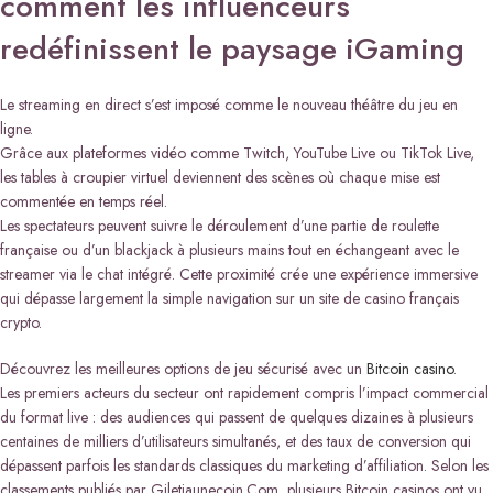
comment les influenceurs
redéfinissent le paysage iGaming
Le streaming en direct s’est imposé comme le nouveau théâtre du jeu en
ligne.
Grâce aux plateformes vidéo comme Twitch, YouTube Live ou TikTok Live,
les tables à croupier virtuel deviennent des scènes où chaque mise est
commentée en temps réel.
Les spectateurs peuvent suivre le déroulement d’une partie de roulette
française ou d’un blackjack à plusieurs mains tout en échangeant avec le
streamer via le chat intégré. Cette proximité crée une expérience immersive
qui dépasse largement la simple navigation sur un site de casino français
crypto.
Découvrez les meilleures options de jeu sécurisé avec un
Bitcoin casino
.
Les premiers acteurs du secteur ont rapidement compris l’impact commercial
du format live : des audiences qui passent de quelques dizaines à plusieurs
centaines de milliers d’utilisateurs simultanés, et des taux de conversion qui
dépassent parfois les standards classiques du marketing d’affiliation. Selon les
classements publiés par Giletjaunecoin.Com, plusieurs Bitcoin casinos ont vu