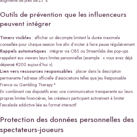
augmente de près de 25 %.
Outils de prévention que les influenceurs
peuvent intégrer
Timers visibles
: afficher un décompte limitant la durée maximale
conseillée pour chaque session live afin d’inciter à faire pause régulièrement.
Rappels automatiques
: intégrer via OBS ou Streamlabs des pop‑ups
rappelant aux viewers leurs limites personnelles (exemple : « vous avez déjà
dépensé €200 aujourd’hui »).
Lien vers ressources responsables
: placer dans la description
permanente l’adresse officielle d’associations telles que Jeu Responsable
France ou Gambling Therapy.*
En combinant ces dispositifs avec une communication transparente sur leurs
propres limites financières, les créateurs participent activement à limiter
l’escalade addictive liée au format interactif.
Protection des données personnelles des
spectateurs‑joueurs