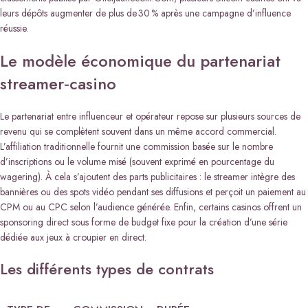
leurs dépôts augmenter de plus de 30 % après une campagne d’influence
réussie.
Le modèle économique du partenariat
streamer‑casino
Le partenariat entre influenceur et opérateur repose sur plusieurs sources de
revenu qui se complètent souvent dans un même accord commercial.
L’affiliation traditionnelle fournit une commission basée sur le nombre
d’inscriptions ou le volume misé (souvent exprimé en pourcentage du
wagering). À cela s’ajoutent des parts publicitaires : le streamer intègre des
bannières ou des spots vidéo pendant ses diffusions et perçoit un paiement au
CPM ou au CPC selon l’audience générée. Enfin, certains casinos offrent un
sponsoring direct sous forme de budget fixe pour la création d’une série
dédiée aux jeux à croupier en direct.
Les différents types de contrats