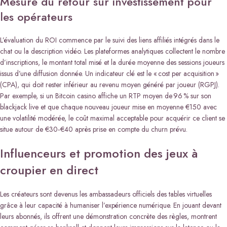
Mesure du retour sur investissement pour
les opérateurs
L’évaluation du ROI commence par le suivi des liens affiliés intégrés dans le
chat ou la description vidéo. Les plateformes analytiques collectent le nombre
d’inscriptions, le montant total misé et la durée moyenne des sessions joueurs
issus d’une diffusion donnée. Un indicateur clé est le « cost per acquisition »
(CPA), qui doit rester inférieur au revenu moyen généré par joueur (RGPJ).
Par exemple, si un Bitcoin casino affiche un RTP moyen de 96 % sur son
blackjack live et que chaque nouveau joueur mise en moyenne €150 avec
une volatilité modérée, le coût maximal acceptable pour acquérir ce client se
situe autour de €30‑€40 après prise en compte du churn prévu.
Influenceurs et promotion des jeux à
croupier en direct
Les créateurs sont devenus les ambassadeurs officiels des tables virtuelles
grâce à leur capacité à humaniser l’expérience numérique. En jouant devant
leurs abonnés, ils offrent une démonstration concrète des règles, montrent