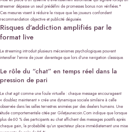
streamer dépasse un seuil prédéfini de promesses bonus non vérifiées.*
Ces mesures visent à réduire le risque que les joueurs confondent
recommandation objective et publicité déguisée.
Risques d’addiction amplifiés par le
format live
Le streaming introduit plusieurs mécanismes psychologiques pouvant
intensifier l’envie de jouer davantage que lors d’une navigation classique.
Le rôle du “chat” en temps réel dans la
pression de pari
Le chat agit comme une foule virtuelle : chaque message encourageant
« doublez maintenant » crée une dynamique sociale similaire à celle
observée dans les salles terrestres animées par des dealers humains. Une
étude comportementale citée par Giletjaunecoin.Com indique que lorsque
plus de 60 % des participants au chat affichent des messages positifs après
chaque gain, la probabilité qu’un spectateur place immédiatement une mise