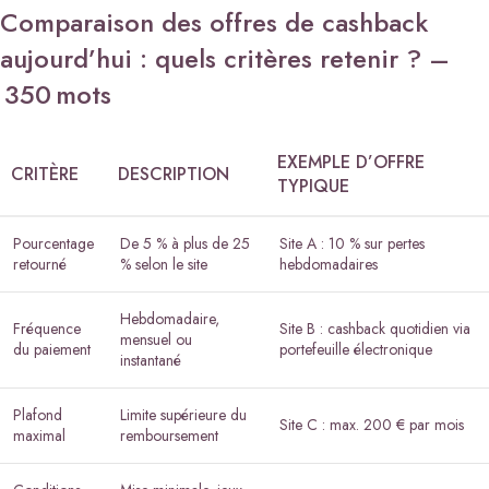
Comparaison des offres de cashback
aujourd’hui : quels critères retenir ? –
350 mots
EXEMPLE D’OFFRE
CRITÈRE
DESCRIPTION
TYPIQUE
Pourcentage
De 5 % à plus de 25
Site A : 10 % sur pertes
retourné
% selon le site
hebdomadaires
Hebdomadaire,
Fréquence
Site B : cashback quotidien via
mensuel ou
du paiement
portefeuille électronique
instantané
Plafond
Limite supérieure du
Site C : max. 200 € par mois
maximal
remboursement