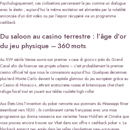
Psychologiquement, ces civilisations percevaient le jeu comme un dialogue
avec le destin ; aujourd’hui la même excitation est alimentée par la volatilité
annoncée d’un slot vidéo ou par l’espoir récupéré via un programme
cashback.
Du saloon au casino terrestre : l’âge d’or
du jeu physique – 360 mots
Au XVIᵉ siècle Venise ouvre son premier « casa di gioco » près du Grand
Canal afin de financer ses projets urbains – c’est probablement le premier
casino officiel tel que nous le connaissons aujourd’hui. Quelques décennies
plus tard Monte‑Carlo devient la capitale glamour du jeu européen grâce au
« Casino di Monaco », attirant aristocrates russes et britanniques cherchant
refuge fiscal tout en jouant aux tables roulette high‑roller.
Aux États‑Unis l’invention du poker remonte aux pionniers du Mississippi River
steamboat vers 1830 ; ils combinaient cartes françaises avec une mise
progressive qui donna naissance aux variantes Texas Hold’em et Omaha que
vous pouvez encore trouver sur Vbet dans son offre « cashback poker ». Le
blackjack apparut peu après dans les salles clandestines new‑yorquaises