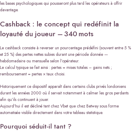
les bases psychologiques qui pousseront plus tard les opérateurs à offrir
davantage.
Cashback : le concept qui redéfinit la
loyauté du joueur – 340 mots
Le cashback consiste à reverser un pourcentage prédéfini (souvent entre 5 %
et 25 %) des pertes nettes subies durant une période donnée —
hebdomadaire ou mensuelle selon l’opérateur.
Le calcul typique se fait ainsi : pertes = mises totales – gains nets ;
remboursement = pertes × taux choisi.
Historiquement ce dispositif apparaît dans certains clubs privés londoniens
durant les années 2000 où il servait notamment à calmer les gros perdants
afin qu’ils continuent à jouer.
Aujourd’hui il est décliné tant chez Vbet que chez Betway sous forme
automatisée visible directement dans votre tableau statistique.
Pourquoi séduit-il tant ?