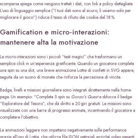
scomparsa spiega come vengono trattati i dati, con link a policy dettagliate.
L’uso di linguaggio semplice (“I tuoi dati sono al sicuro, li usiamo solo per
migliorare il gioco”) riduce il tasso di rifiuto dei cookie del 18 %.
Gamification e micro‑interazioni:
mantenere alta la motivazione
Le micro‑interazioni sono i piccoli “tasti magici” che trasformano un
semplice click in un’esperienza gratificante. Quando un giocatore completa
una spin su una slot, una breve animazione Lottie di confetti in SVG appare,
seguita da un suono di moneta che rinforza la percezione di vincita.
Badge, livelli e missioni giornaliere sono integrati direttamente nella home
page. Un esempio: “Completa 5 spin su
Gonzo’s Quest
e sblocca il badge
“Exploratore del Tesoro”, che dà diritto a 20 giri gratuiti. Le missioni sono
visualizzate con una barra di progresso animata, incentivando il giocatore a
completare l’obiettivo.
Le animazioni leggere non impattano negativamente sulle performance
grazie all’uso di Lottie, che utilizza file JSON vettoriali anziché video pesanti.