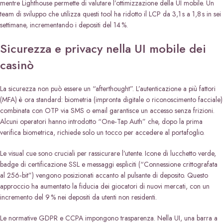
mentre Lighthouse permette di valutare l’ottimizzazione della UI mobile. Un
team di sviluppo che utilizza questi tool ha ridotto il LCP da 3,1 s a 1,8 s in sei
settimane, incrementando i depositi del 14 %.
Sicurezza e privacy nella UI mobile dei
casinò
La sicurezza non può essere un “afterthought”. L’autenticazione a più fattori
(MFA) è ora standard: biometria (impronta digitale o riconoscimento facciale)
combinata con OTP via SMS o email garantisce un accesso senza frizioni.
Alcuni operatori hanno introdotto “One‑Tap Auth” che, dopo la prima
verifica biometrica, richiede solo un tocco per accedere al portafoglio.
Le visual cue sono cruciali per rassicurare l’utente. Icone di lucchetto verde,
badge di certificazione SSL e messaggi espliciti (“Connessione crittografata
al 256‑bit”) vengono posizionati accanto al pulsante di deposito. Questo
approccio ha aumentato la fiducia dei giocatori di nuovi mercati, con un
incremento del 9 % nei depositi da utenti non residenti.
Le normative GDPR e CCPA impongono trasparenza. Nella UI, una barra a