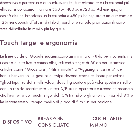
dispositivo e percentuale di touch‑eventi falliti mostrano che i breakpoint più
efficaci si collocano intorno a 360 px, 480 px e 720 px. Ad esempio, un
casinò che ha introdotto un breakpoint a 480 px ha registrato un aumento del
12 % nei depositi effettuati da tablet, perché le schede promozionali sono
state ridistribuite in modo più leggibile.
Touch‑target e ergonomia
Le linee guida di Google suggeriscono un minimo di 48 dp per i pulsanti, ma
i casinò di alto livello vanno oltre, offrendo target di 60 dp per le funzioni
critiche come “Gioca ora”, “Ritira vincita” o “Aggiungi al carrello” del
bonus benvenuto. Le gesture di swipe devono essere calibrate per evitare
“ghost taps” su slot a rulli veloci, dove il giocatore può voler spostare il rullo
con un rapido scorrimento. Un test A/B su un operatore europeo ha mostrato
che l’aumento del touch‑target del 15 % ha ridotto gli errori di input del 8 % e
ha incrementato il tempo medio di gioco di 2 minuti per sessione.
BREAKPOINT
TOUCH‑TARGET
DISPOSITIVO
CONSIGLIATO
MINIMO