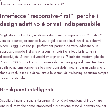
dovranno dominare il panorama entro il 2028.
Interfacce “responsive‑first”: perché il
design adattivo è ormai indispensabile
Negli albori del mobile, molti operatori hanno semplicemente “riscalato” le
versioni desktop, ottenendo layout rigidi e spesso inutilizzabili su schermi
piccoli. Oggi, i casinò più performanti partono da zero, adottando un
approccio mobile‑first che privilegia la fluidità e la leggibilità su tutti i
dispositivi, dai 5‑inch dei vecchi smartphone ai 7‑inch dei moderni phablet.
L’uso di CSS Grid e Flexbox consente di costruire griglie dinamiche che si
adattano automaticamente alle dimensioni della finestra, garantendo che le
slot a 5‑reel, le tabelle di roulette o le sezioni di live betting occupino sempre
lo spazio ottimale.
Breakpoint intelligenti
Scegliere i punti di rottura (breakpoint) non è più questione di indovinare.
Analisi di metriche come tempo medio di sessione, tasso di conversione per