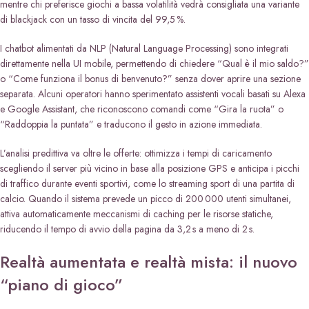
mentre chi preferisce giochi a bassa volatilità vedrà consigliata una variante
di blackjack con un tasso di vincita del 99,5 %.
I chatbot alimentati da NLP (Natural Language Processing) sono integrati
direttamente nella UI mobile, permettendo di chiedere “Qual è il mio saldo?”
o “Come funziona il bonus di benvenuto?” senza dover aprire una sezione
separata. Alcuni operatori hanno sperimentato assistenti vocali basati su Alexa
e Google Assistant, che riconoscono comandi come “Gira la ruota” o
“Raddoppia la puntata” e traducono il gesto in azione immediata.
L’analisi predittiva va oltre le offerte: ottimizza i tempi di caricamento
scegliendo il server più vicino in base alla posizione GPS e anticipa i picchi
di traffico durante eventi sportivi, come lo streaming sport di una partita di
calcio. Quando il sistema prevede un picco di 200 000 utenti simultanei,
attiva automaticamente meccanismi di caching per le risorse statiche,
riducendo il tempo di avvio della pagina da 3,2 s a meno di 2 s.
Realtà aumentata e realtà mista: il nuovo
“piano di gioco”