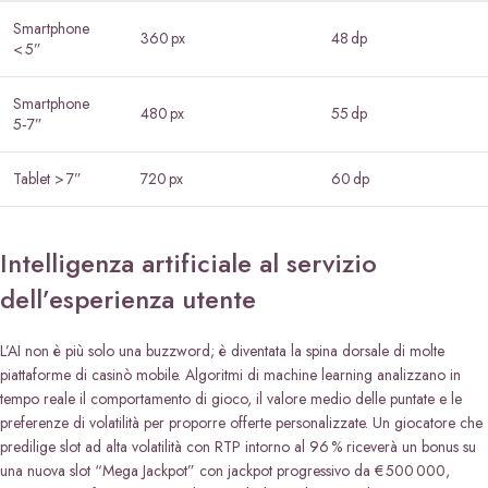
Smartphone
360 px
48 dp
< 5”
Smartphone
480 px
55 dp
5‑7”
Tablet > 7”
720 px
60 dp
Intelligenza artificiale al servizio
dell’esperienza utente
L’AI non è più solo una buzzword; è diventata la spina dorsale di molte
piattaforme di casinò mobile. Algoritmi di machine learning analizzano in
tempo reale il comportamento di gioco, il valore medio delle puntate e le
preferenze di volatilità per proporre offerte personalizzate. Un giocatore che
predilige slot ad alta volatilità con RTP intorno al 96 % riceverà un bonus su
una nuova slot “Mega Jackpot” con jackpot progressivo da € 500 000,