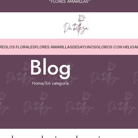
💳📦 “COMPRA FÁCIL, SEGURA Y DESDE CASA"
REGLOS FLORALES
FLORES AMARILLAS
DESAYUNOS
GLOBOS CON HELIO
A
Blog
Home
Sin categoría
ATEGORÍA
 tendances des jeux de casino en
les offres de bonus
On 2 de enero de 2026