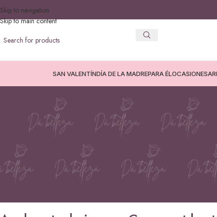
Skip to navigation
Skip to main content
SAN VALENTÍN
DÍA DE LA MADRE
PARA ÉL
OCASIONES
AR
SIN C
Analyse technique – Comment les
ligne façonnent 
Posted by
avanc3