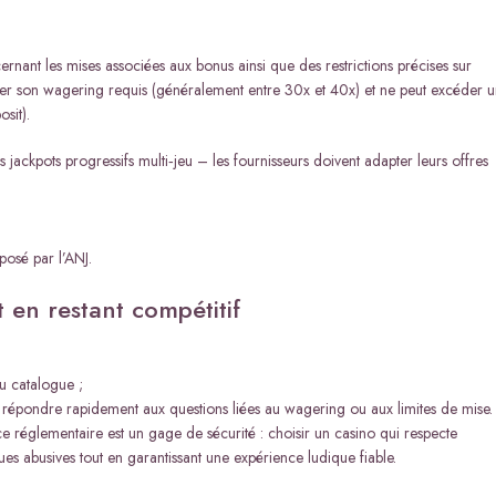
ernant les mises associées aux bonus ainsi que des restrictions précises sur
uer son wagering requis (généralement entre 30x et 40x) et ne peut excéder 
sit).
ckpots progressifs multi‑jeu – les fournisseurs doivent adapter leurs offres
posé par l’ANJ.
 en restant compétitif
au catalogue ;
se répondre rapidement aux questions liées au wagering ou aux limites de mise.
e réglementaire est un gage de sécurité : choisir un casino qui respecte
ues abusives tout en garantissant une expérience ludique fiable.