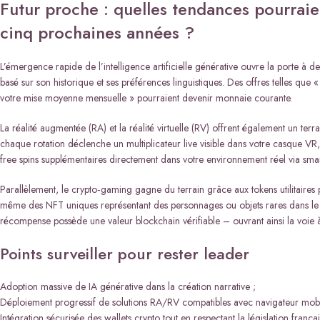
Futur proche : quelles tendances pourraien
cinq prochaines années ?
L’émergence rapide de l’intelligence artificielle générative ouvre la porte à 
basé sur son historique et ses préférences linguistiques. Des offres telles que
votre mise moyenne mensuelle » pourraient devenir monnaie courante.
La réalité augmentée (RA) et la réalité virtuelle (RV) offrent également un ter
chaque rotation déclenche un multiplicateur live visible dans votre casque 
free spins supplémentaires directement dans votre environnement réel via sma
Parallèlement, le crypto‑gaming gagne du terrain grâce aux tokens utilitaires
même des NFT uniques représentant des personnages ou objets rares dans le 
récompense possède une valeur blockchain vérifiable – ouvrant ainsi la voie à 
Points surveiller pour rester leader
Adoption massive de IA générative dans la création narrative ;
Déploiement progressif de solutions RA/RV compatibles avec navigateur mobi
Intégration sécurisée des wallets crypto tout en respectant la législation françai