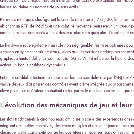
chaque spin ou chaque mise est transformé en donnée exploitable ; les modèles dé
hausse soudaine du nombre de joueurs actifs.
Parmi les métriques clés figurent le taux de rétention à J‑7 et J‑30, le temps 
affichant un RTP de 96,5 % et une volatilité moyenne peut retenir un joueur pe
indicateurs sont comparés à ceux des jeux plus classiques afin d’établir une 
Le hardware joue également un rôle non négligeable : les titres optimisés pou
« casino en ligne sans vérification », alors que les versions desktop restent pr
graphique haute fidélité. La connectivité (5G vs Wi‑Fi) influe sur la fluidité des
activer un bonus cashback dynamique.
Enfin, la crédibilité technique repose sur les licences délivrées par l’ANJ (e
vague de jeux doit passer ces contrôles avant d’être intégrée aux programmes
élevé pour tout opérateur souhaitant rester parmi le meilleur casino en ligne f
L’évolution des mécaniques de jeu et leur
Les slots traditionnels à cinq rouleaux ont laissé place à des expériences dites
intègrent des quêtes narratives, des choix multiples et des mini‑jeux qui prolon
classique. Cette complexité oblige les opérateurs à repenser leurs offres : un