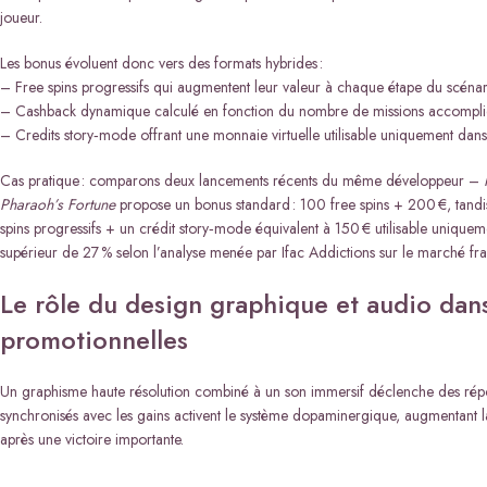
joueur.
Les bonus évoluent donc vers des formats hybrides :
– Free spins progressifs qui augmentent leur valeur à chaque étape du scénar
– Cashback dynamique calculé en fonction du nombre de missions accomplies
– Credits story‑mode offrant une monnaie virtuelle utilisable uniquement dans
Cas pratique : comparons deux lancements récents du même développeur –
Pharaoh’s Fortune
propose un bonus standard : 100 free spins + 200 €, tand
spins progressifs + un crédit story‑mode équivalent à 150 € utilisable uniqu
supérieur de 27 % selon l’analyse menée par Ifac Addictions sur le marché fra
Le rôle du design graphique et audio dans 
promotionnelles
Un graphisme haute résolution combiné à un son immersif déclenche des répo
synchronisés avec les gains activent le système dopaminergique, augmentant 
après une victoire importante.