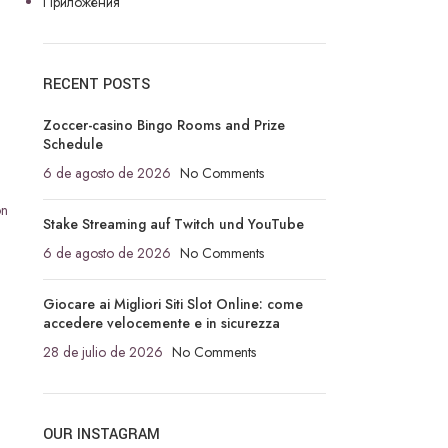
Приложения
RECENT POSTS
Zoccer-casino Bingo Rooms and Prize
Schedule
6 de agosto de 2026
No Comments
on
Stake Streaming auf Twitch und YouTube
6 de agosto de 2026
No Comments
Giocare ai Migliori Siti Slot Online: come
accedere velocemente e in sicurezza
28 de julio de 2026
No Comments
OUR INSTAGRAM