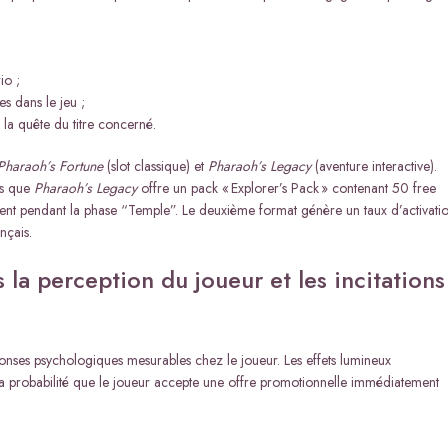
io ;
 dans le jeu ;
 la quête du titre concerné.
Pharaoh’s Fortune
(slot classique) et
Pharaoh’s Legacy
(aventure interactive).
is que
Pharaoh’s Legacy
offre un pack « Explorer’s Pack » contenant 50 free
ement pendant la phase “Temple”. Le deuxième format génère un taux d’activati
nçais.
la perception du joueur et les incitations
nses psychologiques mesurables chez le joueur. Les effets lumineux
la probabilité que le joueur accepte une offre promotionnelle immédiatement