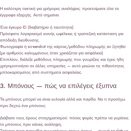
Η καλύτερη τακτική για γρήγορες αναλήψεις: προετοίμασε όλα τα
έγγραφα εξαρχής. Αυτό σημαίνει:
Ένα έγκυρο ID (διαβατήριο ή ταυτότητα).
Πρόσφατο λογαριασμό κοινής ωφέλειας ή τραπεζική κατάσταση για
απόδειξη διεύθυνσης.
Φωτογραφία ή screenshot της κάρτας/μεθόδου πληρωμής αν ζητηθεί
(με αριθμούς καλυμμένους όταν χρειάζεται για ασφάλεια).
Επιπλέον, διάλεξε μεθόδους πληρωμής που γνωρίζεις και έχεις ήδη
χρησιμοποιήσει σε άλλες υπηρεσίες — αυτό μειώνει τις πιθανότητες
μπλοκαρίσματος από συστήματα ασφαλείας.
3. Μπόνους — πώς να επιλέγεις έξυπνα
Τα μπόνους μπορεί να είναι ευλογία αλλά και παγίδα. Να τι προσέχω
πριν δεχτώ ένα μπόνους:
Διάβασε τους όρους στοιχηματισμού: πόσες φορές πρέπει να γυρίσεις
το μπόνους πριν κάνεις ανάληψη;
Τσέκαρε ποια παιχνίδια συμμετέχουν στους όρους — συχνά τα slots με