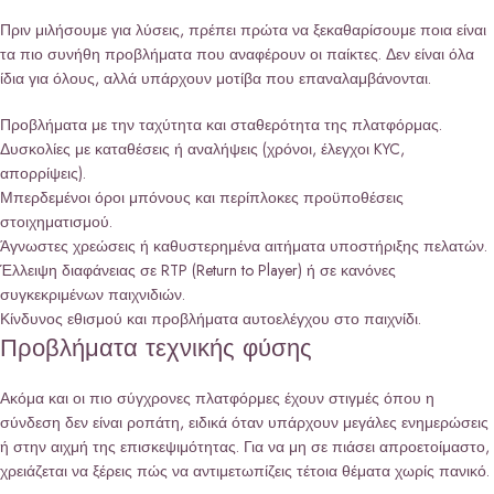
Πριν μιλήσουμε για λύσεις, πρέπει πρώτα να ξεκαθαρίσουμε ποια είναι
τα πιο συνήθη προβλήματα που αναφέρουν οι παίκτες. Δεν είναι όλα
ίδια για όλους, αλλά υπάρχουν μοτίβα που επαναλαμβάνονται.
Προβλήματα με την ταχύτητα και σταθερότητα της πλατφόρμας.
Δυσκολίες με καταθέσεις ή αναλήψεις (χρόνοι, έλεγχοι KYC,
απορρίψεις).
Μπερδεμένοι όροι μπόνους και περίπλοκες προϋποθέσεις
στοιχηματισμού.
Άγνωστες χρεώσεις ή καθυστερημένα αιτήματα υποστήριξης πελατών.
Έλλειψη διαφάνειας σε RTP (Return to Player) ή σε κανόνες
συγκεκριμένων παιχνιδιών.
Κίνδυνος εθισμού και προβλήματα αυτοελέγχου στο παιχνίδι.
Προβλήματα τεχνικής φύσης
Ακόμα και οι πιο σύγχρονες πλατφόρμες έχουν στιγμές όπου η
σύνδεση δεν είναι ροπάτη, ειδικά όταν υπάρχουν μεγάλες ενημερώσεις
ή στην αιχμή της επισκεψιμότητας. Για να μη σε πιάσει απροετοίμαστο,
χρειάζεται να ξέρεις πώς να αντιμετωπίζεις τέτοια θέματα χωρίς πανικό.