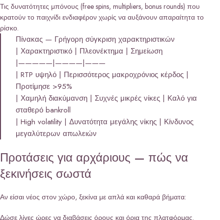
Τις δυνατότητες μπόνους (free spins, multipliers, bonus rounds) που
κρατούν το παιχνίδι ενδιαφέρον χωρίς να αυξάνουν απαραίτητα το
ρίσκο.
Πίνακας — Γρήγορη σύγκριση χαρακτηριστικών
| Χαρακτηριστικό | Πλεονέκτημα | Σημείωση
|—————|————|———
| RTP υψηλό | Περισσότερος μακροχρόνιος κέρδος |
Προτίμησε >95%
| Χαμηλή διακύμανση | Συχνές μικρές νίκες | Καλό για
σταθερό bankroll
| High volatility | Δυνατότητα μεγάλης νίκης | Κίνδυνος
μεγαλύτερων απωλειών
Προτάσεις για αρχάριους — πώς να
ξεκινήσεις σωστά
Αν είσαι νέος στον χώρο, ξεκίνα με απλά και καθαρά βήματα:
Δώσε λίγες ώρες να διαβάσεις όρους και όρια της πλατφόρμας.