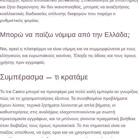
Καταρχήν, κράτα αποδεικτικά (screenshot). Επικοινώνησε με υποστήριξη
και ζήτα διερεύνηση. Αν δεν ικανοποιηθείς, μπορείς να αναζητήσεις
εναλλακτικές διαδικασίες επίλυσης διαφορών που παρέχει ο
ρυθμιστικός φορέας.
Μπορώ να παίζω νόμιμα από την Ελλάδα;
Ναι, αρκεί η πλατφόρμα να είναι νόμιμη και να συμμορφώνεται με τους
ελληνικούς και ευρωπαϊκούς κανόνες. Έλεγξε τις άδειες και τους όρους
χρήσης πριν εγγραφείς.
Συμπέρασμα — τι κρατάμε
Το Ice Casino μπορεί να προσφέρει μια πολύ καλή εμπειρία αν γνωρίζεις
πώς να το χρησιμοποιήσεις έξυπνα. Τα συνηθισμένα προβλήματα
έχουν λύσεις: τεχνικά ζητήματα λύνονται με απλά βήματα, οι
καθυστερήσεις στις αναλήψεις ελαχιστοποιούνται με σωστή
προετοιμασία εγγράφων, και τα μπόνους γίνονται πραγματική βοήθεια
όταν διαβάζεις τους όρους προσεκτικά. Το πιο σημαντικό είναι να
παίζεις υπεύθυνα, να έχεις όρια και να χρησιμοποιείς εργαλεία