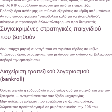
υψηλό RTP συμβάλλουν περισσότερο από τα επιτραπέζια.
Πρόσεξε όρια ανάληψης και πιθανές εξαιρέσεις σε κέρδη από μπόνους.
Αν το μπόνους φαίνεται "υπερβολικά καλό για να είναι αληθινό",
σύγκρινε με προσφορές άλλων πλατφορμών πριν δεσμευτείς.
Συγκεκριμένες στρατηγικές παιχνιδιού
που βοηθούν
Δεν υπάρχει μαγική συνταγή που να εγγυάται κέρδος σε καζίνο.
Υπάρχουν όμως στρατηγικές που μειώνουν τον κίνδυνο και βελτιώνουν
σοβαρά την εμπειρία σου.
Διαχείριση τραπεζικού λογαριασμού
(bankroll)
Ορίστε μηνιαίο ή εβδομαδιαίο προϋπολογισμό για παιχνίδι και μην τον
ξεπερνάς — αντιμετώπισέ τον σαν έξοδο ψυχαγωγίας.
Μην παίζεις με χρήματα που χρειάζεσαι για ζωτικές ανάγκες.
Χώρισε τον προϋπολογισμό σε μικρότερα session: π.χ. 10% του