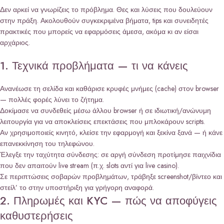
Δεν αρκεί να γνωρίζεις το πρόβλημα. Θες και λύσεις που δουλεύουν
στην πράξη. Ακολουθούν συγκεκριμένα βήματα, tips και συνειδητές
πρακτικές που μπορείς να εφαρμόσεις άμεσα, ακόμα κι αν είσαι
αρχάριος.
1. Τεχνικά προβλήματα — τι να κάνεις
Ανανέωσε τη σελίδα και καθάρισε κρυφές μνήμες (cache) στον browser
— πολλές φορές λύνει το ζήτημα.
Δοκίμασε να συνδεθείς μέσω άλλου browser ή σε ιδιωτική/ανώνυμη
λειτουργία για να αποκλείσεις επεκτάσεις που μπλοκάρουν scripts.
Αν χρησιμοποιείς κινητό, κλείσε την εφαρμογή και ξεκίνα ξανά — ή κάνε
επανεκκίνηση του τηλεφώνου.
Έλεγξε την ταχύτητα σύνδεσης: σε αργή σύνδεση προτίμησε παιχνίδια
που δεν απαιτούν live stream (π.χ. slots αντί για live casino).
Σε περιπτώσεις σοβαρών προβλημάτων, τράβηξε screenshot/βίντεο και
στείλ’ το στην υποστήριξη για γρήγορη αναφορά.
2. Πληρωμές και KYC — πώς να αποφύγεις
καθυστερήσεις