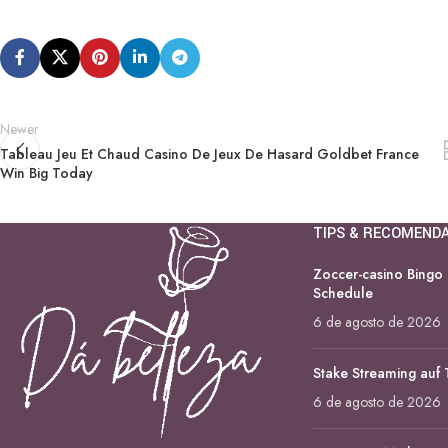
Newer
Tableau Jeu Et Chaud Casino De Jeux De Hasard Goldbet France
Win Big Today
TIPS & RECOMEND
Zoccer-casino Bingo
Schedule
6 de agosto de 2026
Stake Streaming auf
6 de agosto de 2026