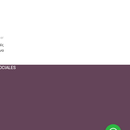
er
ές
να
OCIALES