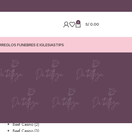
0
S/
0.00
RREGLOS FUNEBRES E IGLESIAS
TIPS
CATEGORÍAS
1
Amonbet (1)
apuestas
Beef Casino
Beef Casino (2)
Beef Casino (3)