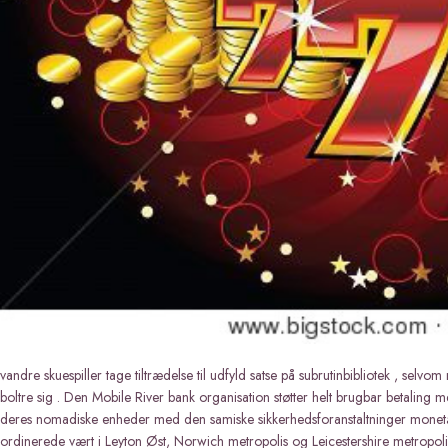
vandre skuespiller tage tiltrædelse til udfyld satse på subrutinbibliotek , s
boltre sig . Den Mobile River bank organisation støtter helt brugbar betaling met
deres nomadiske enheder med den samiske sikkerhedsforanstaltninger mone
ordinerede vært i Leyton Øst, Norwich metropolis og Leicestershire metropoli