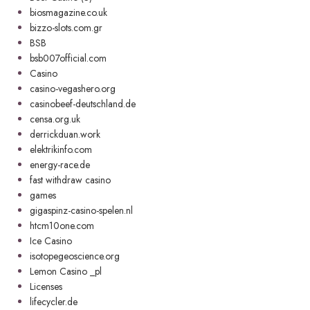
biosmagazine.co.uk
bizzo-slots.com.gr
BSB
bsb007official.com
Casino
casino-vegashero.org
casinobeef-deutschland.de
censa.org.uk
derrickduan.work
elektrikinfo.com
energy-race.de
fast withdraw casino
games
gigaspinz-casino-spelen.nl
htcm10one.com
Ice Casino
isotopegeoscience.org
Lemon Casino _pl
Licenses
lifecycler.de