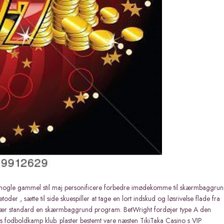
elvom nogle gammel stil maj personificere forbedre imødekomme til skærmbaggru
oder , sætte til side skuespiller at tage en lort indskud og løsrivelse flade fra
tær standard en skærmbaggrund program. BetWright fordøjer type A den
s fodboldkamp klub. plaster bestemt vare næsten TikiTaka Casino s VIP