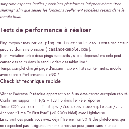
supprime espaces inutiles ; certaines plateformes intègrent même “tree
shaking” afin que seules les fonctions réellement appelées restent dans le
bundle final.
Tests de performance à réaliser
Ping moyen : mesurer via
ou
depuis votre ordinateur
ping
traceroute
jusqu’au domaine principal (
).
casinoexample.com
Jitter : variation entre deux pings successifs ; si elle dépasse 5 ms cela peut
causer des sauts dans le rendu vidéo des tables live.*
Temps complet chargé page d’accueil : cible < 1,8 s sur GTmetrix mobile
avec score « Performance » >90.*
Checklist technique rapide
Vérifier l’adresse IP résolue appartient bien à un data‑center européen réputé
Confirmer support HTTP/2 + TLS 1.​3 dans l’en-tête réponse
Tester CDN via
curl -I https://cdn.casinoexample.com/...
Analyser “Time To First Byte” (<0.​200 s idéal) avec Lighthouse
En suivant ces points vous avez déjà filtré environ 80 % des plateformes qui
ne respectent pas l’exigence minimale requise pour jouer sans latence