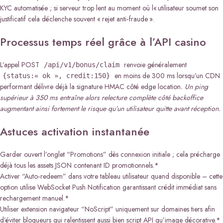
KYC automatisée ; si serveur trop lent au moment où l« utilisateur soumet son
justificatif cela déclenche souvent « rejet anti‑fraude ».
Processus temps réel grâce à l’API casino
L’appel POST
renvoie généralement
/api/v1/bonus/claim
en moins de 300 ms lorsqu’un CDN
{status:« ok », credit:150}
performant délivre déjà la signature HMAC côté edge location
. Un ping
supérieur à 350 ms entraîne alors relecture complète côté backoffice
augmentant ainsi fortement le risque qu’un utilisateur quitte avant réception.
Astuces activation instantanée
Garder ouvert l’onglet “Promotions” dès connexion initiale ; cela précharge
déjà tous les assets JSON contenant ID promotionnels.*
Activer “Auto‑redeem” dans votre tableau utilisateur quand disponible – cette
option utilise WebSocket Push Notification garantissant crédit immédiat sans
rechargement manuel.*
Utiliser extension navigateur “NoScript” uniquement sur domaines tiers afin
d’éviter bloqueurs qui ralentissent aussi bien script API qu’image décorative.*