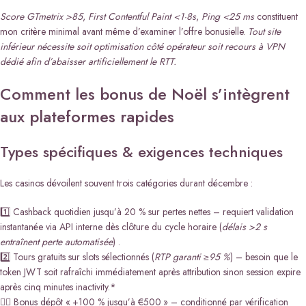
Score GTmetrix >85
,
First Contentful Paint <1·8s
,
Ping <25 ms
constituent
mon critère minimal avant même d’examiner l’offre bonusielle.
Tout site
inférieur nécessite soit optimisation côté opérateur soit recours à VPN
dédié afin d’abaisser artificiellement le RTT.
Comment les bonus de Noël s’intègrent
aux plateformes rapides
Types spécifiques & exigences techniques
Les casinos dévoilent souvent trois catégories durant décembre :
1️⃣ Cashback quotidien jusqu’à 20 % sur pertes nettes – requiert validation
instantanée via API interne dès clôture du cycle horaire (
délais >​2 s
entraînent perte automatisée
) .
2️⃣ Tours gratuits sur slots sélectionnés (
RTP garanti ≥95 %
) – besoin que le
token JWT soit rafraîchi immédiatement après attribution sinon session expire
après cinq minutes inactivity.*
３️⃣ Bonus dépôt « +100 % jusqu’à €500 » – conditionné par vérification