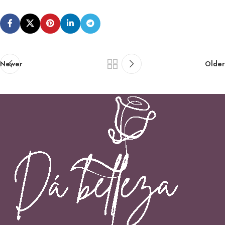
Newer
Older