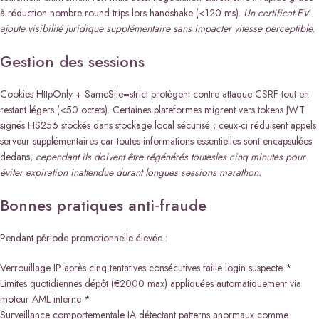
à réduction nombre round trips lors handshake (<​120 ms).
Un certificat EV
ajoute visibilité juridique supplémentaire sans impacter vitesse perceptible.
Gestion des sessions
Cookies HttpOnly + SameSite=strict protègent contre attaque CSRF tout en
restant légers (<50 octets). Certaines plateformes migrent vers tokens JWT
signés HS256 stockés dans stockage local sécurisé ; ceux-ci réduisent appels
serveur supplémentaires car toutes informations essentielles sont encapsulées
dedans,
cependant ils doivent être régénérés toutesles cinq minutes pour
éviter expiration inattendue durant longues sessions marathon.
Bonnes pratiques anti‑fraude
Pendant période promotionnelle élevée :
Verrouillage IP après cinq tentatives consécutives faille login suspecte *
Limites quotidiennes dépôt (€2000 max) appliquées automatiquement via
moteur AML interne *
Surveillance comportementale IA détectant patterns anormaux comme