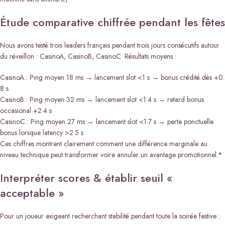
Étude comparative chiffrée pendant les fêtes
Nous avons testé trois leaders français pendant trois jours consécutifs autour
du réveillon : CasinoA, CasinoB, CasinoC. Résultats moyens :
CasinoA : Ping moyen 18 ms → lancement slot <​1 s → bonus crédité dès +0.​
8 s
CasinoB : Ping moyen 32 ms → lancement slot <​1·4 s → retard bonus
occasional +2·4 s
CasinoC : Ping moyen 27 ms → lancement slot <​1·7 s → perte ponctuelle
bonus lorsque latency >​2·5 s
Ces chiffres montrent clairement comment une différence marginale au
niveau technique peut transformer voire annuler un avantage promotionnel.*
Interpréter scores & établir seuil «
acceptable »
Pour un joueur exigeant recherchant stabilité pendant toute la soirée festive :