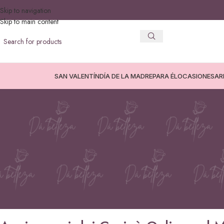
Skip to navigation
Skip to main content
SAN VALENTÍN
DÍA DE LA MADRE
PARA ÉL
OCASIONES
AR
SIN C
Anniversari dei Casinò Online nel 
Strategie d
Posted by
avanc3