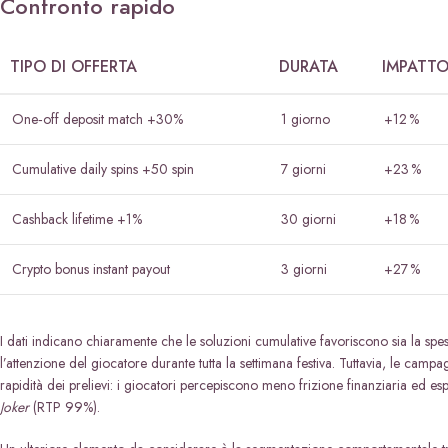
Confronto rapido
TIPO DI OFFERTA
DURATA
IMPATTO
One‑off deposit match +30%
1 giorno
+12 %
Cumulative daily spins +50 spin
7 giorni
+23 %
Cashback lifetime +1%
30 giorni
+18 %
Crypto bonus instant payout
3 giorni
+27 %
I dati indicano chiaramente che le soluzioni cumulative favoriscono sia la sp
l’attenzione del giocatore durante tutta la settimana festiva. Tuttavia, le cam
rapidità dei prelievi: i giocatori percepiscono meno frizione finanziaria e
Joker
(RTP 99%).