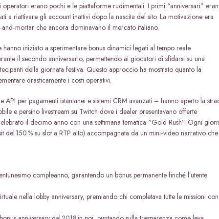
i operatori erano pochi e le piattaforme rudimentali. I primi “anniversari” era
a riattivare gli account inattivi dopo la nascita del sito. La motivazione era
ck‑and‑mortar che ancora dominavano il mercato italiano.
me hanno iniziato a sperimentare bonus dinamici legati al tempo reale.
ante il secondo anniversario, permettendo ai giocatori di sfidarsi su una
rtecipanti della giornata festiva. Questo approccio ha mostrato quanto la
mentare drasticamente i costi operativi.
e API per pagamenti istantanei e sistemi CRM avanzati – hanno aperto la stra
obile e persino livestream su Twitch dove i dealer presentavano offerte
celebrato il decimo anno con una settimana tematica “Gold Rush”. Ogni gior
it del 150 % su slot a RTP alto) accompagnata da un mini‑video narrativo che
o ventunesimo compleanno, garantendo un bonus permanente finché l’utente
rtuale nella lobby anniversary, premiando chi completava tutte le missioni con
 bonus anniversary dal 2018 in poi, puntando sulla trasparenza come leva