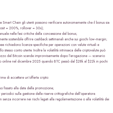
ance Smart Chain gli utenti possono verificare autonomamente che il bonus sia
posit = 200%, rollover = 30x);
anuale nelle fasi critiche della concessione del bonus;
e sostenibile offrire cashback settimanali anche sui giochi low‑margin;
opee richiedono licenze specifiche per operazioni con valute virtuali e
lo stesso conto utente. Inoltre la volatilità intrinseca delle criptovalute può
 prezzo del Bitcoin scende improvvisamente dopo l’erogazione — scenario
sino online nel dicembre 2025 quando BTC passò dal $28k al $22k in pochi
ima di accettare un’offerta cripto:
so fissato alla data della promozione;
iodici sulla gestione delle riserve crittografiche dell’operatore.
 senza incorrere nei rischi legati alla regolamentazione o alla volatilità dei