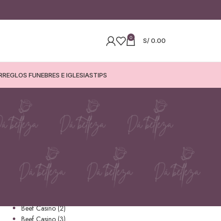
0
S/
0.00
RREGLOS FUNEBRES E IGLESIAS
TIPS
CATEGORÍAS
e
1
Amonbet (1)
apuestas
Beef Casino
Beef Casino (2)
Beef Casino (3)