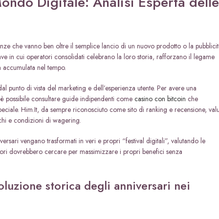
ondo Digitale: Analisi Esperta delle
nze che vanno ben oltre il semplice lancio di un nuovo prodotto o la pubblici
e in cui operatori consolidati celebrano la loro storia, rafforzano il legame
tà accumulata nel tempo.
al punto di vista del marketing e dell’esperienza utente. Per avere una
i è possibile consultare guide indipendenti come
casino con bitcoin
che
speciale. Him.It, da sempre riconosciuto come sito di ranking e recensione, val
ochi e condizioni di wagering.
ersari vengano trasformati in veri e propri “festival digitali”, valutando le
atori dovrebbero cercare per massimizzare i propri benefici senza
oluzione storica degli anniversari nei