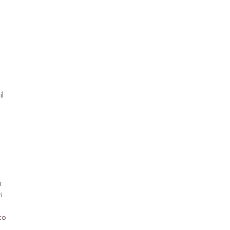
il
i
i
co