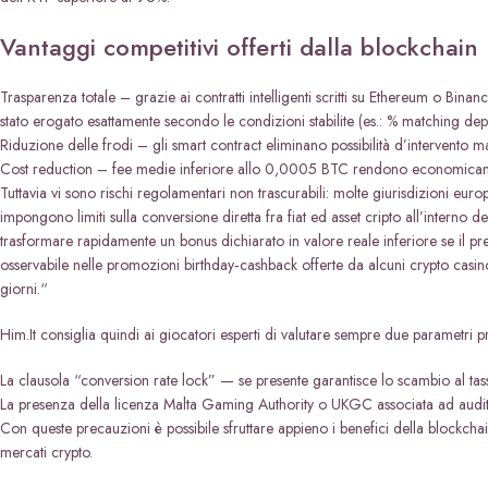
Vantaggi competitivi offerti dalla blockchain
Trasparenza totale – grazie ai contratti intelligenti scritti su Ethereum o Bin
stato erogato esattamente secondo le condizioni stabilite (es.: % matching de
Riduzione delle frodi – gli smart contract eliminano possibilità d’intervento m
Cost reduction – fee medie inferiore allo 0,0005 BTC rendono economicament
Tuttavia vi sono rischi regolamentari non trascurabili: molte giurisdizioni eur
impongono limiti sulla conversione diretta fra fiat ed asset cripto all’interno del
trasformare rapidamente un bonus dichiarato in valore reale inferiore se il
osservabile nelle promozioni birthday‐cashback offerte da alcuni crypto ca
giorni.“
Him.It consiglia quindi ai giocatori esperti di valutare sempre due parametri pr
La clausola “conversion rate lock” — se presente garantisce lo scambio al tas
La presenza della licenza Malta Gaming Authority o UKGC associata ad audit per
Con queste precauzioni è possibile sfruttare appieno i benefici della blockchain
mercati crypto.