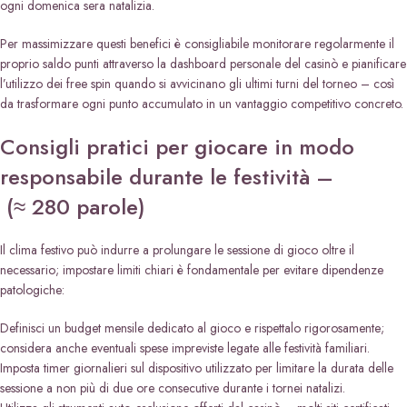
ogni domenica sera natalizia.
Per massimizzare questi benefici è consigliabile monitorare regolarmente il
proprio saldo punti attraverso la dashboard personale del casinò e pianificare
l’utilizzo dei free spin quando si avvicinano gli ultimi turni del torneo – così
da trasformare ogni punto accumulato in un vantaggio competitivo concreto.
Consigli pratici per giocare in modo
responsabile durante le festività –
(≈ 280 parole)
Il clima festivo può indurre a prolungare le sessione di gioco oltre il
necessario; impostare limiti chiari è fondamentale per evitare dipendenze
patologiche:
Definisci un budget mensile dedicato al gioco e rispettalo rigorosamente;
considera anche eventuali spese impreviste legate alle festività familiari.
Imposta timer giornalieri sul dispositivo utilizzato per limitare la durata delle
sessione a non più di due ore consecutive durante i tornei natalizi.