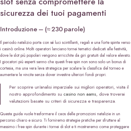
slot senza compromettere la
sicurezza dei tuoi pagamenti
Introduzione – (≈ 230 parole)
Il periodo natalizio porta con sé luci scintillanti, regali e una forte spinta verso
i casinò online. Molti operatori lanciano tornei tematici dedicati alle festività,
dove le slot più popolari vengono arricchite da giri gratuiti dal valore elevato.
I giocatori più esperti sanno che questi free spin non sono solo un bonus di
cortesia, ma una vera leva strategica per scalare la classifica del torneo e
aumentare le vincite senza dover investire ulteriori fondi propri.
Per scoprire un’analisi imparziale sui migliori operatori, visita il
nostro approfondimento su
casino non aams
, dove troverai
valutazioni basate su criteri di sicurezza e trasparenza.
Questa guida vuole trasformare il caos delle promozioni natalizie in un
percorso chiaro e sicuro. Ti forniremo strategie pratiche per sfruttare al
massimo i free spin durante i tornei di slot e ti mostreremo come proteggere