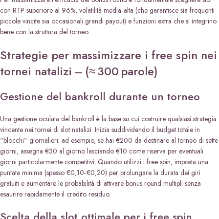
con RTP superiore al 96%, volatilità media‑alta (che garantisce sia frequenti
piccole vincite sia occasionali grandi payout) e funzioni extra che si integrino
bene con la struttura del torneo.
Strategie per massimizzare i free spin nei
tornei natalizi – (≈ 300 parole)
Gestione del bankroll durante un torneo
Una gestione oculata del bankroll è la base su cui costruire qualsiasi strategia
vincente nei tornei di slot natalizi. Inizia suddividendo il budget totale in
“blocchi” giornalieri: ad esempio, se hai €200 da destinare al torneo di sette
giorni, assegna €30 al giorno lasciando €10 come riserva per eventuali
giorni particolarmente competitivi. Quando utilizzi i free spin, imposta una
puntata minima (spesso €0,10‑€0,20) per prolungare la durata dei giri
gratuiti e aumentare le probabilità di attivare bonus round multipli senza
esaurire rapidamente il credito residuo.
Scelta della slot ottimale per i free spin