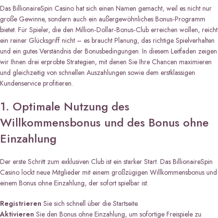
Das BillionaireSpin Casino hat sich einen Namen gemacht, weil es nicht nur
große Gewinne, sondern auch ein außergewöhnliches Bonus‑Programm
bietet. Für Spieler, die den Million‑Dollar‑Bonus‑Club erreichen wollen, reicht
ein reiner Glücksgriff nicht – es braucht Planung, das richtige Spielverhalten
und ein gutes Verständnis der Bonusbedingungen. In diesem Leitfaden zeigen
wir Ihnen drei erprobte Strategien, mit denen Sie Ihre Chancen maximieren
und gleichzeitig von schnellen Auszahlungen sowie dem erstklassigen
Kundenservice profitieren.
1. Optimale Nutzung des
Willkommensbonus und des Bonus ohne
Einzahlung
Der erste Schritt zum exklusiven Club ist ein starker Start. Das BillionaireSpin
Casino lockt neue Mitglieder mit einem großzügigen Willkommensbonus und
einem Bonus ohne Einzahlung, der sofort spielbar ist.
Registrieren
Sie sich schnell über die Startseite.
Aktivieren
Sie den Bonus ohne Einzahlung, um sofortige Freispiele zu