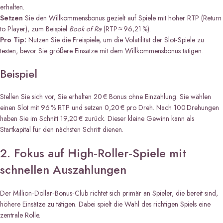
erhalten.
Setzen
Sie den Willkommensbonus gezielt auf Spiele mit hoher RTP (Return
to Player), zum Beispiel
Book of Ra
(RTP ≈ 96,21 %).
Pro Tip:
Nutzen Sie die Freispiele, um die Volatilität der Slot‑Spiele zu
testen, bevor Sie größere Einsätze mit dem Willkommensbonus tätigen.
Beispiel
Stellen Sie sich vor, Sie erhalten 20 € Bonus ohne Einzahlung. Sie wählen
einen Slot mit 96 % RTP und setzen 0,20 € pro Dreh. Nach 100 Drehungen
haben Sie im Schnitt 19,20 € zurück. Dieser kleine Gewinn kann als
Startkapital für den nächsten Schritt dienen.
2. Fokus auf High‑Roller‑Spiele mit
schnellen Auszahlungen
Der Million‑Dollar‑Bonus‑Club richtet sich primär an Spieler, die bereit sind,
höhere Einsätze zu tätigen. Dabei spielt die Wahl des richtigen Spiels eine
zentrale Rolle.