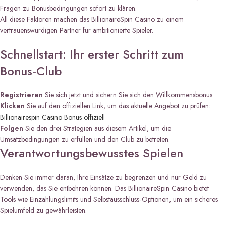
Fragen zu Bonusbedingungen sofort zu klären.
All diese Faktoren machen das BillionaireSpin Casino zu einem
vertrauenswürdigen Partner für ambitionierte Spieler.
Schnellstart: Ihr erster Schritt zum
Bonus‑Club
Registrieren
Sie sich jetzt und sichern Sie sich den Willkommensbonus.
Klicken
Sie auf den offiziellen Link, um das aktuelle Angebot zu prüfen:
Billionairespin Casino Bonus offiziell
Folgen
Sie den drei Strategien aus diesem Artikel, um die
Umsatzbedingungen zu erfüllen und den Club zu betreten.
Verantwortungsbewusstes Spielen
Denken Sie immer daran, Ihre Einsätze zu begrenzen und nur Geld zu
verwenden, das Sie entbehren können. Das BillionaireSpin Casino bietet
Tools wie Einzahlungslimits und Selbstausschluss‑Optionen, um ein sicheres
Spielumfeld zu gewährleisten.