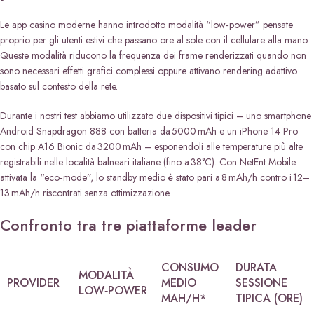
Le app casino moderne hanno introdotto modalità “low‑power” pensate
proprio per gli utenti estivi che passano ore al sole con il cellulare alla mano.
Queste modalità riducono la frequenza dei frame renderizzati quando non
sono necessari effetti grafici complessi oppure attivano rendering adattivo
basato sul contesto della rete.
Durante i nostri test abbiamo utilizzato due dispositivi tipici – uno smartphone
Android Snapdragon 888 con batteria da 5000 mAh e un iPhone 14 Pro
con chip A16 Bionic da 3200 mAh – esponendoli alle temperature più alte
registrabili nelle località balneari italiane (fino a 38°C). Con NetEnt Mobile
attivata la “eco‑mode”, lo standby medio è stato pari a 8 mAh/h contro i 12–
13 mAh/h riscontrati senza ottimizzazione.
Confronto tra tre piattaforme leader
CONSUMO
DURATA
MODALITÀ
PROVIDER
MEDIO
SESSIONE
LOW‑POWER
MAH/H*
TIPICA (ORE)