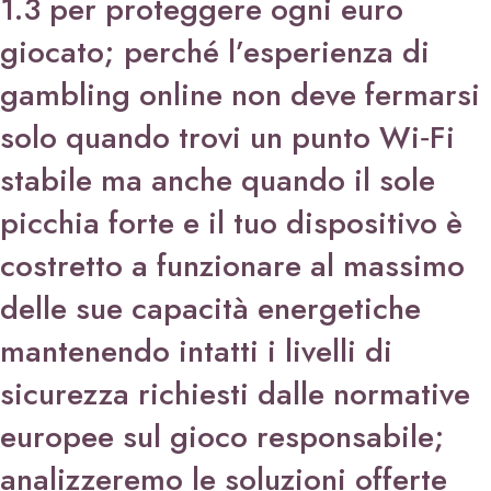
1.3 per proteggere ogni euro
giocato; perché l’esperienza di
gambling online non deve fermarsi
solo quando trovi un punto Wi‑Fi
stabile ma anche quando il sole
picchia forte e il tuo dispositivo è
costretto a funzionare al massimo
delle sue capacità energetiche
mantenendo intatti i livelli di
sicurezza richiesti dalle normative
europee sul gioco responsabile;
analizzeremo le soluzioni offerte