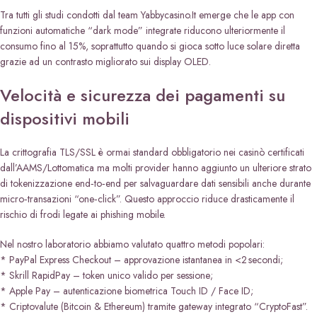
Tra tutti gli studi condotti dal team Yabbycasino.It emerge che le app con
funzioni automatiche “dark mode” integrate riducono ulteriormente il
consumo fino al 15%, soprattutto quando si gioca sotto luce solare diretta
grazie ad un contrasto migliorato sui display OLED.
Velocità e sicurezza dei pagamenti su
dispositivi mobili
La crittografia TLS/SSL è ormai standard obbligatorio nei casinò certificati
dall’AAMS/Lottomatica ma molti provider hanno aggiunto un ulteriore strato
di tokenizzazione end‑to‑end per salvaguardare dati sensibili anche durante
micro‑transazioni “one‑click”. Questo approccio riduce drasticamente il
rischio di frodi legate ai phishing mobile.
Nel nostro laboratorio abbiamo valutato quattro metodi popolari:
* PayPal Express Checkout – approvazione istantanea in <2 secondi;
* Skrill RapidPay – token unico valido per sessione;
* Apple Pay – autenticazione biometrica Touch ID / Face ID;
* Criptovalute (Bitcoin & Ethereum) tramite gateway integrato “CryptoFast”.