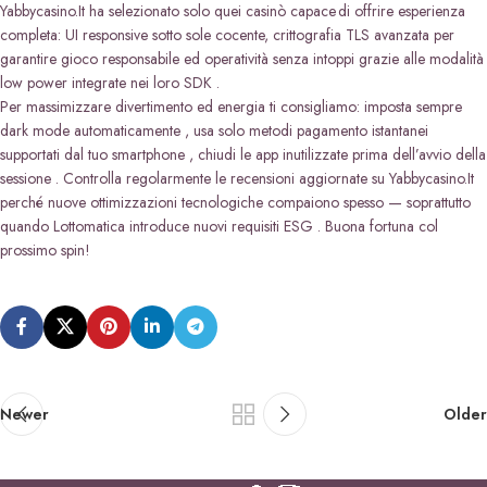
Yabbycasino.It ha selezionato solo quei casinò capace di offrire esperienza
completa: UI responsive sotto sole cocente, crittografia TLS avanzata per
garantire gioco responsabile ed operatività senza intoppi grazie alle modalità
low power integrate nei loro SDK .
Per massimizzare divertimento ed energia ti consigliamo: imposta sempre
dark mode automaticamente , usa solo metodi pagamento istantanei
supportati dal tuo smartphone , chiudi le app inutilizzate prima dell’avvio della
sessione . Controlla regolarmente le recensioni aggiornate su Yabbycasino.It
perché nuove ottimizzazioni tecnologiche compaiono spesso — soprattutto
quando Lottomatica introduce nuovi requisiti ESG . Buona fortuna col
prossimo spin!
Newer
Older