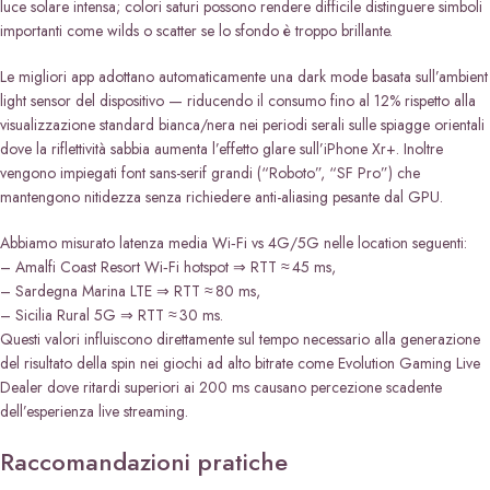
luce solare intensa; colori saturi possono rendere difficile distinguere simboli
importanti come wilds o scatter se lo sfondo è troppo brillante.
Le migliori app adottano automaticamente una dark mode basata sull’ambient
light sensor del dispositivo — riducendo il consumo fino al ​12%​ rispetto alla
visualizzazione standard bianca/nera nei periodi serali sulle spiagge orientali
dove la riflettività sabbia aumenta l’effetto glare sull’iPhone Xr+. Inoltre
vengono impiegati font sans-serif grandi (“Roboto”, “SF Pro”) che
mantengono nitidezza senza richiedere anti-aliasing pesante dal GPU.
Abbiamo misurato latenza media Wi‑Fi vs 4G/5G nelle location seguenti:
– Amalfi Coast Resort Wi‑Fi hotspot ⇒ RTT ≈ 45 ms,
– Sardegna Marina LTE ⇒ RTT ≈ 80 ms,
– Sicilia Rural 5G ⇒ RTT ≈ 30 ms.
Questi valori influiscono direttamente sul tempo necessario alla generazione
del risultato della spin nei giochi ad alto bitrate come Evolution Gaming Live
Dealer dove ritardi superiori ai ​200 ms​ causano percezione scadente
dell’esperienza live streaming.
Raccomandazioni pratiche