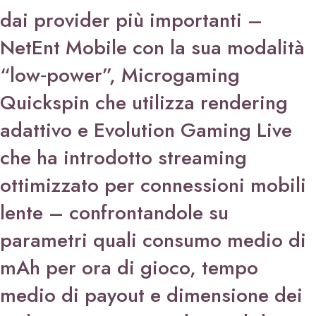
dai provider più importanti –
NetEnt Mobile con la sua modalità
“low‑power”, Microgaming
Quickspin che utilizza rendering
adattivo e Evolution Gaming Live
che ha introdotto streaming
ottimizzato per connessioni mobili
lente – confrontandole su
parametri quali consumo medio di
mAh per ora di gioco, tempo
medio di payout e dimensione dei