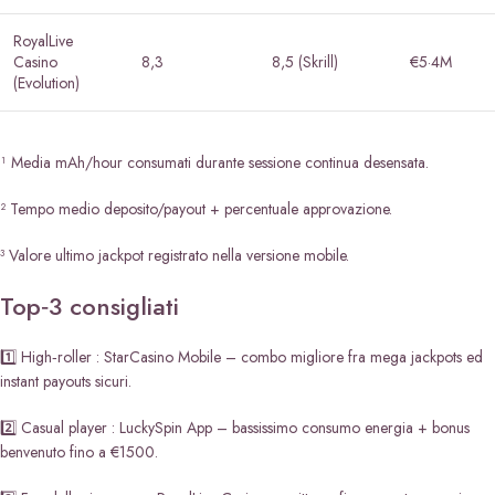
RoyalLive
Casino
8,3
8,5 (Skrill)
€5·4M
(Evolution)
¹ Media mAh/hour consumati durante sessione continua de­sen­sa­ta.
² Tempo medio deposito/payout + percentuale approvazione.
³ Valore ultimo jackpot registrato nella versione mobile.
Top‑3 consigliati
1️⃣ High‑roller : StarCasino Mobile – combo migliore fra mega jackpots ed
instant payouts sicuri.
2️⃣ Casual player : LuckySpin App – bassissimo consumo energia + bonus
benvenuto fino a €1500.