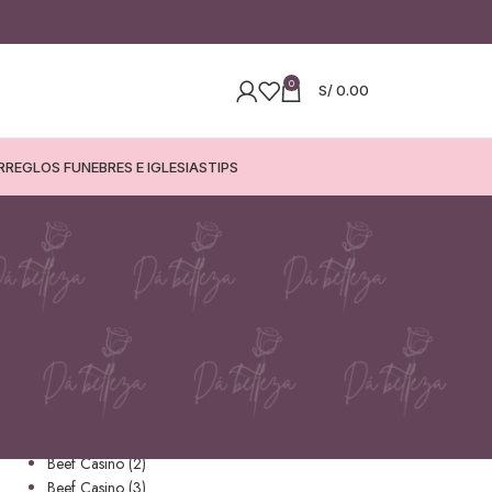
0
S/
0.00
RREGLOS FUNEBRES E IGLESIAS
TIPS
CATEGORÍAS
1
Amonbet (1)
apuestas
e
Beef Casino
Beef Casino (2)
Beef Casino (3)