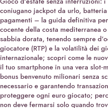
Gioco d’estate senza interruzioni: i
coniugano jackpot da urlo, batteria
pagamenti – la guida definitiva per
cocente della costa mediterranea o 
sabbia dorata, tenendo sempre d’occ
giocatore (RTP) e la volatilità dei 
internazionale; scopri come le nuo
il tuo smartphone in una vera slot‑
bonus benvenuto milionari senza sca
necessario e garantendo transazioni 
proteggere ogni euro giocato; perc
non deve fermarsi solo quando trov