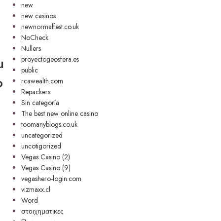
new
new casinos
newnormalfest.co.uk
NoCheck
Nullers
u
proyectogeosfera.es
public
o
rcawealth.com
Repackers
Sin categoría
The best new online casino
toomanyblogs.co.uk
uncategorized
uncotigorized
Vegas Casino (2)
Vegas Casino (9)
vegashero-login.com
vizmaxx.cl
Word
στοιχηματικες