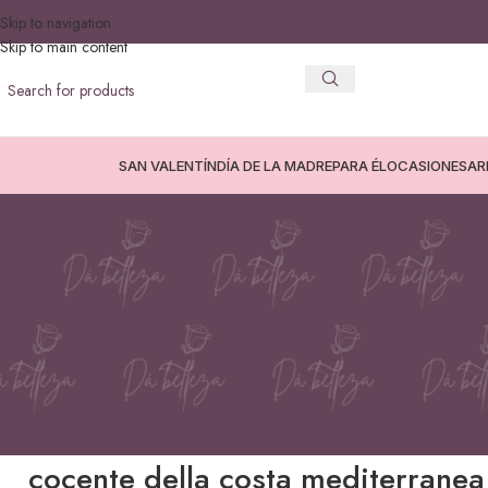
Skip to navigation
Skip to main content
SAN VALENTÍN
DÍA DE LA MADRE
PARA ÉL
OCASIONES
AR
SIN C
Gioco d’estate senza interruzi
coniugano jackpot da urlo, batte
pagamenti – la guida definitiva pe
cocente della costa mediterranea