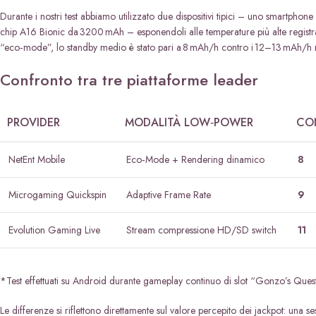
Durante i nostri test abbiamo utilizzato due dispositivi tipici – uno smart
chip A16 Bionic da 3200 mAh – esponendoli alle temperature più alte registrabil
“eco‑mode”, lo standby medio è stato pari a 8 mAh/h contro i 12–13 mAh/h ri
Confronto tra tre piattaforme leader
PROVIDER
MODALITÀ LOW‑POWER
CO
NetEnt Mobile
Eco‑Mode + Rendering dinamico
8
Microgaming Quickspin
Adaptive Frame Rate
9
Evolution Gaming Live
Stream compressione HD/SD switch
11
*Test effettuati su Android durante gameplay continuo di slot “Gonzo’s Quest
Le differenze si riflettono direttamente sul valore percepito dei jackpot: una s