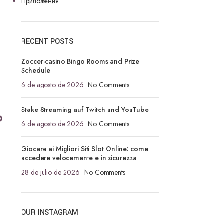
Приложения
RECENT POSTS
Zoccer-casino Bingo Rooms and Prize
Schedule
6 de agosto de 2026
No Comments
Stake Streaming auf Twitch und YouTube
o
6 de agosto de 2026
No Comments
Giocare ai Migliori Siti Slot Online: come
accedere velocemente e in sicurezza
28 de julio de 2026
No Comments
OUR INSTAGRAM