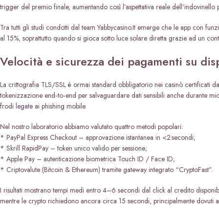
trigger del premio finale, aumentando così l’aspettativa reale dell’indovinello 
Tra tutti gli studi condotti dal team Yabbycasino.It emerge che le app con fu
al 15%, soprattutto quando si gioca sotto luce solare diretta grazie ad un con
Velocità e sicurezza dei pagamenti su disp
La crittografia TLS/SSL è ormai standard obbligatorio nei casinò certificati 
tokenizzazione end‑to‑end per salvaguardare dati sensibili anche durante micr
frodi legate ai phishing mobile.
Nel nostro laboratorio abbiamo valutato quattro metodi popolari:
* PayPal Express Checkout – approvazione istantanea in <2 secondi;
* Skrill RapidPay – token unico valido per sessione;
* Apple Pay – autenticazione biometrica Touch ID / Face ID;
* Criptovalute (Bitcoin & Ethereum) tramite gateway integrato “CryptoFast”.
I risultati mostrano tempi medi entro 4–6 secondi dal click al credito disponi
mentre le crypto richiedono ancora circa 15 secondi, principalmente dovuti a