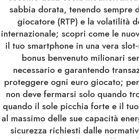
sabbia dorata, tenendo sempre d’
giocatore (RTP) e la volatilità
internazionale; scopri come le nuo
il tuo smartphone in una vera slot
bonus benvenuto milionari sen
necessario e garantendo transazi
proteggere ogni euro giocato; per
non deve fermarsi solo quando tro
quando il sole picchia forte e il tu
al massimo delle sue capacità energ
sicurezza richiesti dalle normat