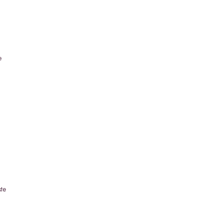
e
ste