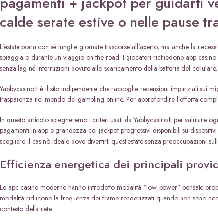
pagamenti + jackpot per guidarti ve
calde serate estive o nelle pause tra
L’estate porta con sé lunghe giornate trascorse all’aperto, ma anche la necessi
spiaggia o durante un viaggio on the road. I giocatori richiedono app casino
senza lag né interruzioni dovute allo scaricamento della batteria del cellulare.
Yabbycasino.It è il sito indipendente che raccoglie recensioni imparziali sui mig
trasparenza nel mondo del gambling online. Per approfondire l’offerta comple
In questo articolo spiegheremo i criteri usati da Yabbycasino.It per valutare og
pagamenti in-app e grandezza dei jackpot progressivi disponibili su dispositi
scegliere il casinò ideale dove divertirti quest’estate senza preoccupazioni sull
Efficienza energetica dei principali provi
Le app casino moderne hanno introdotto modalità “low‑power” pensate proprio 
modalità riducono la frequenza dei frame renderizzati quando non sono necess
contesto della rete.