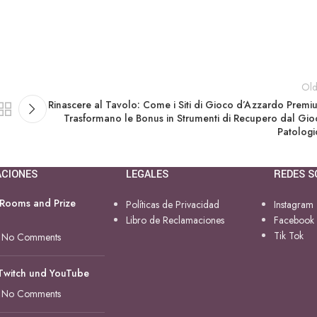
Old
Rinascere al Tavolo: Come i Siti di Gioco d’Azzardo Premi
Trasformano le Bonus in Strumenti di Recupero dal Gio
Patologi
ACIONES
LEGALES
REDES S
 Rooms and Prize
Políticas de Privacidad
Instagram
Libro de Reclamaciones
Facebook
Tik Tok
No Comments
 Twitch und YouTube
No Comments