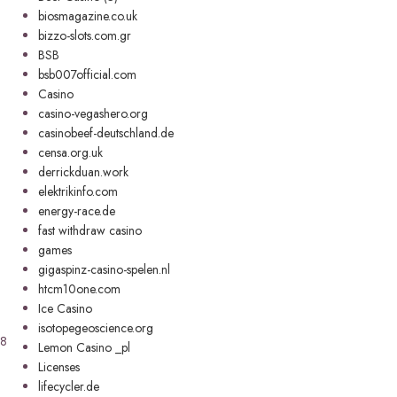
biosmagazine.co.uk
bizzo-slots.com.gr
BSB
bsb007official.com
Casino
casino-vegashero.org
casinobeef-deutschland.de
censa.org.uk
derrickduan.work
elektrikinfo.com
energy-race.de
fast withdraw casino
games
gigaspinz-casino-spelen.nl
htcm10one.com
Ice Casino
isotopegeoscience.org
48
Lemon Casino _pl
Licenses
lifecycler.de