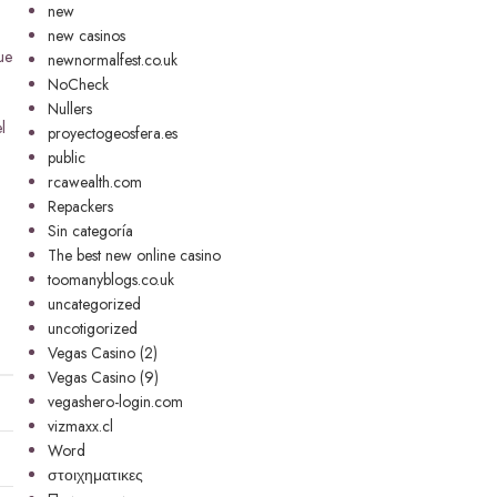
new
new casinos
ue
newnormalfest.co.uk
NoCheck
Nullers
l
proyectogeosfera.es
public
rcawealth.com
Repackers
Sin categoría
The best new online casino
toomanyblogs.co.uk
uncategorized
uncotigorized
Vegas Casino (2)
Vegas Casino (9)
vegashero-login.com
vizmaxx.cl
Word
στοιχηματικες