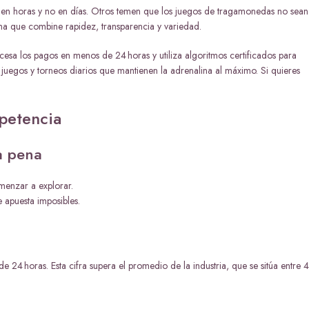
en en horas y no en días. Otros temen que los juegos de tragamonedas no sean
orma que combine rapidez, transparencia y variedad.
esa los pagos en menos de 24 horas y utiliza algoritmos certificados para
 juegos y torneos diarios que mantienen la adrenalina al máximo. Si quieres
petencia
a pena
menzar a explorar.
e apuesta imposibles.
e 24 horas. Esta cifra supera el promedio de la industria, que se sitúa entre 