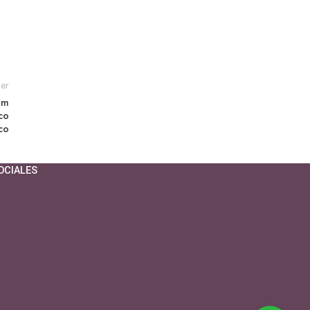
er
um
co
co
OCIALES