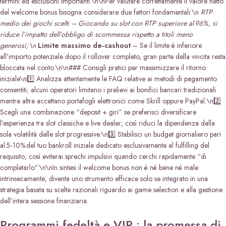
termini ed esclusioni importanti.\n\nPer valutare correttamente il valore netto
del welcome bonus bisogna considerare due fattori fondamentali:\n
RTP
medio dei giochi scelti
– Giocando su slot con RTP superiore al 96%, si
riduce l’impatto dell’obbligo di scommessa rispetto a titoli meno
generosi;\n
Limite massimo de‑cashout
– Se il limite è inferiore
all’importo potenziale dopo il rollover completo, gran parte della vincita resta
bloccata nel conto.\n\n### Consigli pratici per massimizzare il ritorno
iniziale\n1️⃣ Analizza attentamente le FAQ relative ai metodi di pagamento
consentiti; alcuni operatori limitano i prelievi ai bonifici bancari tradizionali
mentre altre accettano portafogli elettronici come Skrill oppure PayPal.\n2️⃣
Scegli una combinazione “deposit + giri” se preferisci diversificare
l’esperienza tra slot classiche e live dealer; così riduci la dipendenza dalla
sola volatilità delle slot progressive.\n3️⃣ Stabilisci un budget giornaliero pari
al 5‑10% del tuo bankroll iniziale dedicato esclusivamente al fulfilling del
requisito; così eviterai sprechi impulsivi quando cerchi rapidamente “di
completarlo”.\n\nIn sintesi il welcome bonus non è né bene né male
intrinsecamente; diventa uno strumento efficace solo se integrato in una
strategia basata su scelte razionali riguardo ai game selection e alla gestione
dell’intera sessione finanziaria.
Programmi fedeltà e VIP : la promessa di