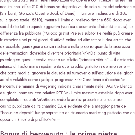
sua guida 2026 sui siti esteri autorizzati ad operare con licenza maltesa ma
non italiana: offre €10 di bonus no‑deposito valido solo su tre slot selezionate
(Starburst, Gonzo’s Quest e Book of Dead). Il turnover richiesto è di 30x
sulla quota totale (€310), mentre il limite di prelievo rimane €50 dopo aver
soddisfatto tutti i requisiti aggiuntivi (verifica documento d’identità inclusa). La
differenza fra pubblicità (“Gioco gratis! Preleva subito”) e realtà può creare
frustrazione nei primi giorni di attività online ed alimentare l’idea errata che
sia possibile guadagnare senza rischiare nulla proprio quando la sicurezza
delle transazioni dovrebbe diventare prioritaria.\n\nDal punto di vista
psicologico questi incentivi creano un effetto “primeira vitória” – il desiderio
intenso di trasformare rapidamente quel credito gratuito in denaro reale –
che porta molti a ignorare le clausole sul turnover o sull’esclusione dei giochi
ad alta volatilità come i jackpot progressivi.\n\nCosa tenere d’occhio:\n-
Percentuale minima di wagering indicata chiaramente nelle FAQ.\n- Elenco
dei giochi ammessi con relativo RTP.\n- Limite massimo estraibile dopo aver
completato i requisiti.\n\nRicordando le analisi presenti nelle recensioni
casino pubblicate da Italchamind.Eu, è evidente che la maggior parte dei
“bonus no deposit” funge soprattutto da strumento marketing piuttosto che da
opportunità reale di profitto.\n\n—
Bonus di benvenuto : la prima pietra