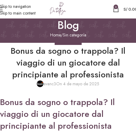
Skip to navigation
0
S/
0.0
Skip to main content
Blog
Home
Sin categoría
SIN CATEGORÍA
Bonus da sogno o trappola? Il
viaggio di un giocatore dal
principiante al professionista
avanc3
On 4 de mayo de 2025
Bonus da sogno o trappola? Il
viaggio di un giocatore dal
principiante al professionista