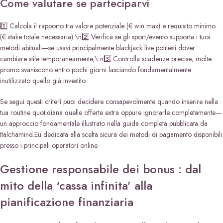
Come valutare se parteciparvi
1️⃣ Calcola il rapporto tra valore potenziale (€ win max) e requisito minimo
(€ stake totale necessaria).\n2️⃣ Verifica se gli sport/evento supporta i tuoi
metodi abituali—se usavi principalmente blackjack live potresti dover
cambiare stile temporaneamente,\ n3️⃣ Controlla scadenze precise; molte
promo svaniscono entro pochi giorni lasciando fondamentalmente
inutilizzato quello già investito.
Se segui questi criterî puoi decidere consapevolmente quando inserire nella
tua routine quotidiana quelle offerte extra oppure ignorarle completamente—
un approccio fondamentale illustrato nella guida completa pubblicata da
Italchamind.Eu dedicata alla scelta sicura dei metodi di pagamento disponibili
presso i principali operatorі online.
Gestione responsabile dei bonus : dal
mito della ‘cassa infinita’ alla
pianificazione finanziaria