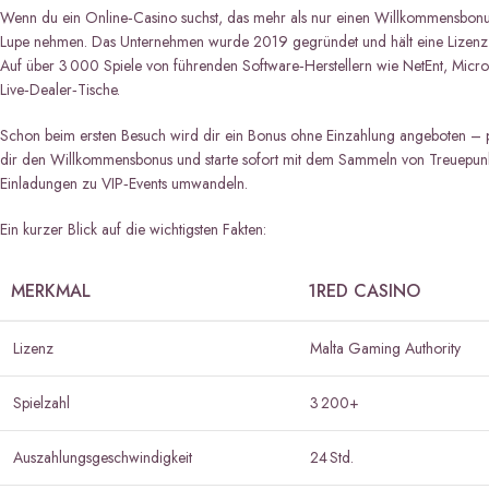
Wenn du ein Online‑Casino suchst, das mehr als nur einen Willkommensbonus
Lupe nehmen. Das Unternehmen wurde 2019 gegründet und hält eine Lizenz de
Auf über 3 000 Spiele von führenden Software‑Herstellern wie NetEnt, Microg
Live‑Dealer‑Tische.
Schon beim ersten Besuch wird dir ein Bonus ohne Einzahlung angeboten – perf
dir den Willkommensbonus und starte sofort mit dem Sammeln von Treuepunkte
Einladungen zu VIP‑Events umwandeln.
Ein kurzer Blick auf die wichtigsten Fakten:
MERKMAL
1RED CASINO
Lizenz
Malta Gaming Authority
Spielzahl
3 200+
Auszahlungsgeschwindigkeit
24 Std.