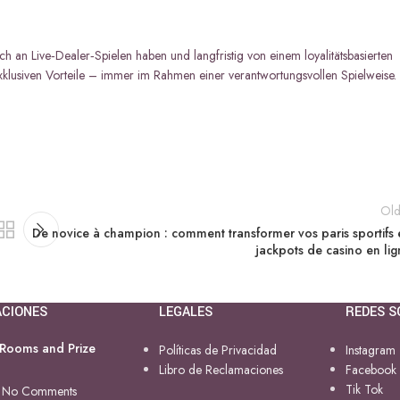
ch an Live‑Dealer‑Spielen haben und langfristig von einem loyalitätsbasierten
exklusiven Vorteile – immer im Rahmen einer verantwortungsvollen Spielweise.
Old
De novice à champion : comment transformer vos paris sportifs 
jackpots de casino en lig
ACIONES
LEGALES
REDES S
 Rooms and Prize
Políticas de Privacidad
Instagram
Libro de Reclamaciones
Facebook
Tik Tok
No Comments