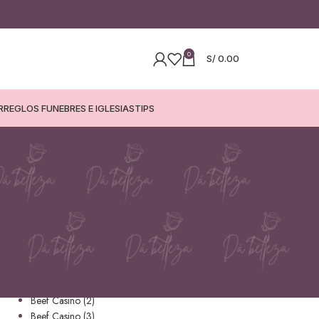
URA Y DESDE CASA"
0
S/
0.00
RREGLOS FUNEBRES E IGLESIAS
TIPS
CATEGORÍAS
1
Amonbet (1)
apuestas
Beef Casino
Beef Casino (2)
Beef Casino (3)