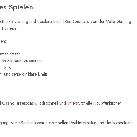
es Spielen
ich Lizenzierung und Spielerschutz. 1Red Casino ist von der Malta Gaming
 Fairness.
len:
nzen setzen.
ten Zeitraum zu sperren.
t wird.
 und setze dir klare Limits.
sino ist responsiv, lädt schnell und unterstützt alle Hauptfunktionen:
ung. Viele Spieler loben die schnellen Reaktionszeiten und die kompetente