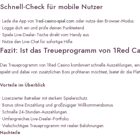
Schnell‑Check für mobile Nutzer
• Lade die App von
1red-casino-spiel.com
oder nutze den Browser‑Modus.
• Logge dich ein und prüfe deinen Punktestand.
• Spiele Live‑Dealer‑Tische direkt vom Handy aus.
• Nutze den Live‑Chat für sofortige Hilfe.
Fazit: Ist das Treueprogramm von 1Red Ca
Das Treueprogramm von 1Red Casino kombiniert schnelle Auszahlungen, ein b
spielst und dabei von zusätzlichen Boni profitieren möchtest, bietet dir die 
Vorteile im Überblick
• Lizenzierter Betreiber mit starkem Spielerschutz.
• Bonus ohne Einzahlung und großzügiger Willkommensbonus.
• Schnelle 24‑Stunden‑Auszahlungen.
• Umfangreiches Live‑Dealer‑Portfolio.
• Vielschichtiges Treueprogramm mit realen Belohnungen.
Nachteile