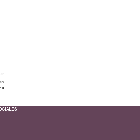
er
en
ne
OCIALES