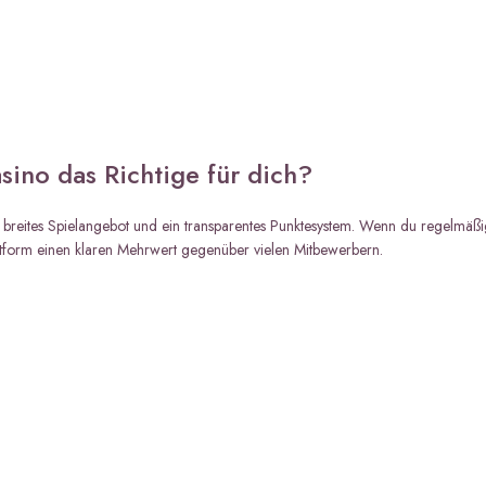
sino das Richtige für dich?
reites Spielangebot und ein transparentes Punktesystem. Wenn du regelmäßi
Plattform einen klaren Mehrwert gegenüber vielen Mitbewerbern.